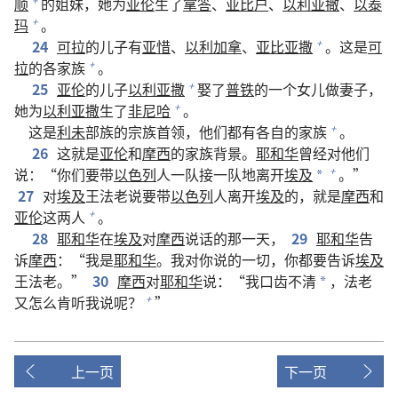
顺
的姐妹，她为
亚伦
生了
拿答
、
亚比户
、
以利亚撒
、
以泰
+
玛
。
+
24
可拉
的儿子有
亚惜
、
以利加拿
、
亚比亚撒
。这是
可
+
拉
的各家族
。
+
25
亚伦
的儿子
以利亚撒
娶了
普铁
的一个女儿做妻子，
+
她为
以利亚撒
生了
非尼哈
。
+
这是
利未
部族的宗族首领，他们都有各自的家族
。
+
26
这就是
亚伦
和
摩西
的家族背景。
耶和华
曾经对他们
说：“你们要带
以色列
人一队接一队地离开
埃及
。”
+
*
27
对
埃及
王法老说要带
以色列
人离开
埃及
的，就是
摩西
和
亚伦
这两人
。
+
28
耶和华
在
埃及
对
摩西
说话的那一天，
29
耶和华
告
诉
摩西
：“我是
耶和华
。我对你说的一切，你都要告诉
埃及
王法老。”
30
摩西
对
耶和华
说：“我口齿不清
，法老
*
又怎么肯听我说呢？
”
+
上一页
下一页