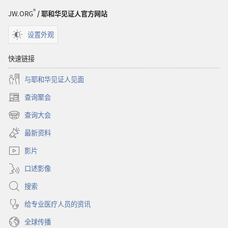
®
JW.ORG
/ 耶和华见证人官方网站
设置外观
快速链接
与耶和华见证人见面
查询聚会
（打
开
查询大会
（打
新
开
窗
最新资料
新
口）
窗
影片
口）
口述影像
搜索
给专业医疗人员的资讯
全球传播