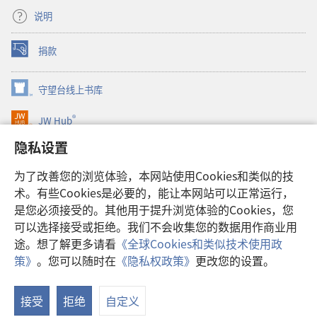
说明
捐款
（打
开
新
守望台线上书库
（打
窗
开
口）
®
JW Hub
新
（打
窗
开
隐私设置
口）
JW Library®
新
窗
为了改善您的浏览体验，本网站使用Cookies和类似的技
口）
Watchtower Library
术。有些Cookies是必要的，能让本网站可以正常运行，
是您必须接受的。其他用于提升浏览体验的Cookies，您
可以选择接受或拒绝。我们不会收集您的数据用作商业用
途。想了解更多请看
《全球Cookies和类似技术使用政
Copyright
© 2026 Watch Tower Bible and Tract Society of Pennsylvania.
策》
。您可以随时在
《隐私权政策》
更改您的设置。
显
使用条款
|
隐私权政策
|
隐私设置
示
接受
拒绝
自定义
目