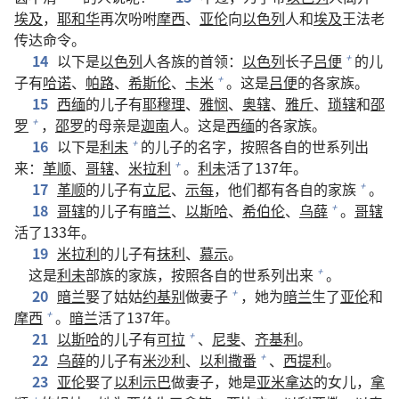
埃及
，
耶和华
再次吩咐
摩西
、
亚伦
向
以色列
人和
埃及
王法老
传达命令。
14
以下是
以色列
人各族的首领：
以色列
长子
吕便
的儿
+
子有
哈诺
、
帕路
、
希斯伦
、
卡米
。这是
吕便
的各家族。
+
15
西缅
的儿子有
耶穆理
、
雅悯
、
奥辖
、
雅斤
、
琐辖
和
邵
罗
，
邵罗
的母亲是
迦南
人。这是
西缅
的各家族。
+
16
以下是
利未
的儿子的名字，按照各自的世系列出
+
来：
革顺
、
哥辖
、
米拉利
。
利未
活了137年。
+
17
革顺
的儿子有
立尼
、
示每
，他们都有各自的家族
。
+
18
哥辖
的儿子有
暗兰
、
以斯哈
、
希伯伦
、
乌薛
。
哥辖
+
活了133年。
19
米拉利
的儿子有
抹利
、
慕示
。
这是
利未
部族的家族，按照各自的世系列出来
。
+
20
暗兰
娶了姑姑
约基别
做妻子
，她为
暗兰
生了
亚伦
和
+
摩西
。
暗兰
活了137年。
+
21
以斯哈
的儿子有
可拉
、
尼斐
、
齐基利
。
+
22
乌薛
的儿子有
米沙利
、
以利撒番
、
西提利
。
+
23
亚伦
娶了
以利示巴
做妻子，她是
亚米拿达
的女儿，
拿