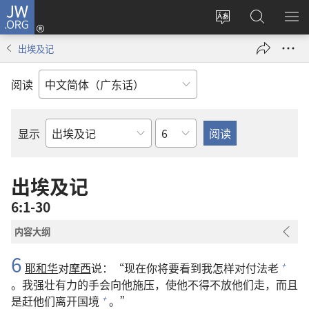
JW.ORG
登
录
更
搜
显
（打
改
索
示
出埃及记
开
网
JW.ORG
菜
新
站
单
阅读
窗
语
口）
言
章
显示
圣
经
经
出埃及记
卷
6:1-30
内容大纲
6
耶和华
对
摩西
说：“现在你将要看到我怎样对付法老
+
。我强壮有力的手会向他施压，使他不得不放他们走，而且
是赶他们离开国境
。”
+