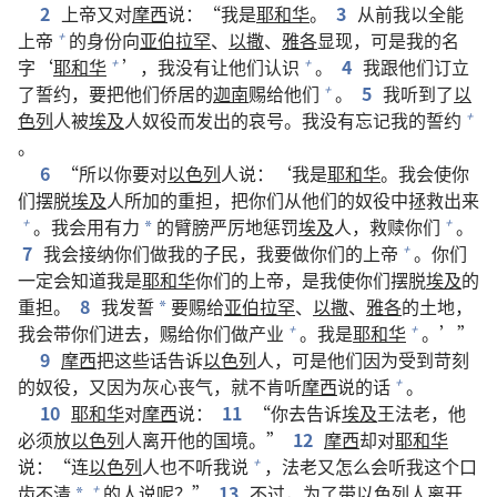
2
上帝又对
摩西
说：“我是
耶和华
。
3
从前我以全能
上帝
的身份向
亚伯拉罕
、
以撒
、
雅各
显现，可是我的名
+
字‘
耶和华
’，我没有让他们认识
。
4
我跟他们订立
+
+
了誓约，要把他们侨居的
迦南
赐给他们
。
5
我听到了
以
+
色列
人被
埃及
人奴役而发出的哀号。我没有忘记我的誓约
+
。
6
“所以你要对
以色列
人说：‘我是
耶和华
。我会使你
们摆脱
埃及
人所加的重担，把你们从他们的奴役中拯救出来
。我会用有力
的臂膀严厉地惩罚
埃及
人，救赎你们
。
+
+
*
7
我会接纳你们做我的子民，我要做你们的上帝
。你们
+
一定会知道我是
耶和华
你们的上帝，是我使你们摆脱
埃及
的
重担。
8
我发誓
要赐给
亚伯拉罕
、
以撒
、
雅各
的土地，
*
我会带你们进去，赐给你们做产业
。我是
耶和华
。’”
+
+
9
摩西
把这些话告诉
以色列
人，可是他们因为受到苛刻
的奴役，又因为灰心丧气，就不肯听
摩西
说的话
。
+
10
耶和华
对
摩西
说：
11
“你去告诉
埃及
王法老，他
必须放
以色列
人离开他的国境。”
12
摩西
却对
耶和华
说：“连
以色列
人也不听我说
，法老又怎么会听我这个口
+
齿不清
的人说呢？”
13
不过，为了带
以色列
人离开
+
*