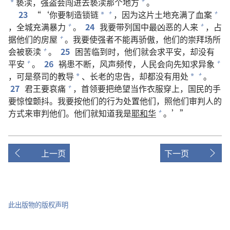
亵渎，强盗会闯进去亵渎那个地方
。
+
*
23
“‘你要制造锁链
，因为这片土地充满了血案
+
+
*
，全城充满暴力
。
24
我要带列国中最凶恶的人来
，占
+
+
据他们的房屋
。我要使强者不能再骄傲，他们的崇拜场所
+
会被亵渎
。
25
困苦临到时，他们就会求平安，却没有
+
平安
。
26
祸患不断，风声频传，人民会向先知求异象
+
+
，可是祭司的教导
、长老的忠告，却都没有用处
。
+
*
*
27
君王要哀痛
，首领要把绝望当作衣服穿上，国民的手
+
要惊惶颤抖。我要按他们的行为处置他们，照他们审判人的
方式来审判他们。他们就知道我是
耶和华
。’”
+
上一页
下一页
此出版物的版权声明