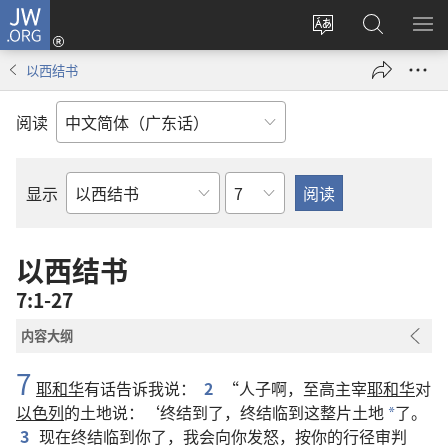
JW.ORG
登
录
更
搜
显
（打
改
索
示
以西结书
开
网
JW.ORG
菜
新
站
单
阅读
窗
语
口）
言
章
显示
圣
经
经
以西结书
卷
7:1-27
内容大纲
7
耶和华
有话告诉我说：
2
“人子啊，至高主宰
耶和华
对
以色列
的土地说：‘终结到了，终结临到这整片土地
了。
*
3
现在终结临到你了，我会向你发怒，按你的行径审判