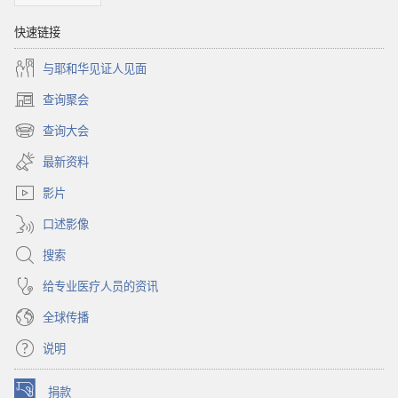
快速链接
与耶和华见证人见面
查询聚会
（打
开
查询大会
（打
新
开
窗
最新资料
新
口）
窗
影片
口）
口述影像
搜索
给专业医疗人员的资讯
全球传播
说明
捐款