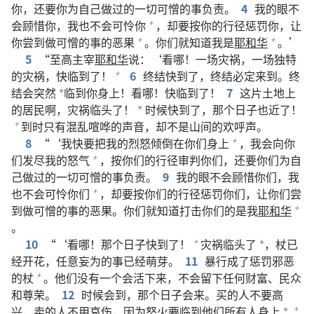
你，还要你为自己做过的一切可憎的事负责。
4
我的眼不
会顾惜你，我也不会可怜你
，却要按你的行径惩罚你，让
+
你尝到做可憎的事的恶果
。你们就知道我是
耶和华
。’
+
+
5
“至高主宰
耶和华
说：‘看哪！一场灾祸，一场独特
的灾祸，快临到了！
6
终结快到了，终结必定来到。终
+
结会突然
临到你身上！看哪！快临到了！
7
这片土地上
*
的居民啊，灾祸临头了！
时候快到了，那个日子也近了！
*
到时只有混乱喧哗的声音，却不是山间的欢呼声。
+
8
“‘我快要把我的烈怒倾倒在你们身上
，我会向你
+
们发尽我的怒气
，按你们的行径审判你们，还要你们为自
+
己做过的一切可憎的事负责。
9
我的眼不会顾惜你们，我
也不会可怜你们
，却要按你们的行径惩罚你们，让你们尝
+
到做可憎的事的恶果。你们就知道打击你们的是我
耶和华
+
。
10
“‘看哪！那个日子快到了！
灾祸临头了
，杖已
+
*
经开花，任意妄为的事已经萌芽。
11
暴行成了惩罚邪恶
的杖
。他们没有一个会活下来，不会留下任何财富、民众
+
和尊荣。
12
时候会到，那个日子会来。买的人不要高
兴，卖的人不用哀伤，因为怒火要临到他们所有人身上
+
*