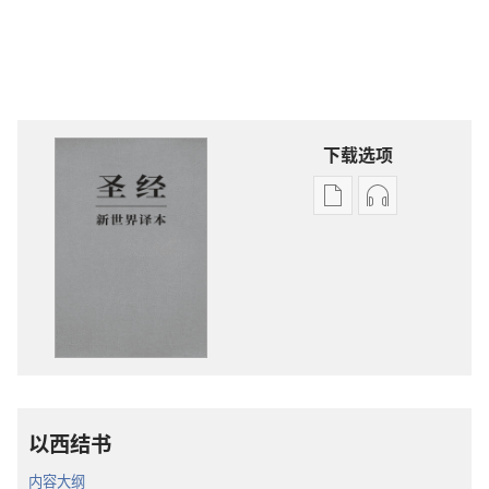
下载选项
电
录
子
音
出
下
版
载
物
选
下
项
载
圣
选
经
项
新
以西结书
圣
世
经
界
内容大纲