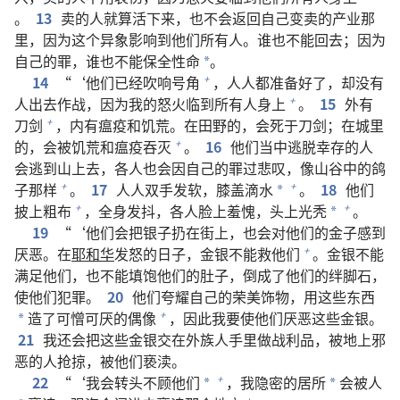
。
13
卖的人就算活下来，也不会返回自己变卖的产业那
里，因为这个异象影响到他们所有人。谁也不能回去；因为
自己的罪，谁也不能保全性命
。
*
14
“‘他们已经吹响号角
，人人都准备好了，却没有
+
人出去作战，因为我的怒火临到所有人身上
。
15
外有
+
刀剑
，内有瘟疫和饥荒。在田野的，会死于刀剑；在城里
+
的，会被饥荒和瘟疫吞灭
。
16
他们当中逃脱幸存的人
+
会逃到山上去，各人也会因自己的罪过悲叹，像山谷中的鸽
子那样
。
17
人人双手发软，膝盖滴水
。
18
他们
+
+
*
披上粗布
，全身发抖，各人脸上羞愧，头上光秃
。
+
+
*
19
“‘他们会把银子扔在街上，也会对他们的金子感到
厌恶。在
耶和华
发怒的日子，金银不能救他们
。金银不能
+
满足他们，也不能填饱他们的肚子，倒成了他们的绊脚石，
使他们犯罪。
20
他们夸耀自己的荣美饰物，用这些东西
造了可憎可厌的偶像
，因此我要使他们厌恶这些金银。
+
*
21
我还会把这些金银交在外族人手里做战利品，被地上邪
恶的人抢掠，被他们亵渎。
22
“‘我会转头不顾他们
，我隐密的居所
会被人
+
*
*