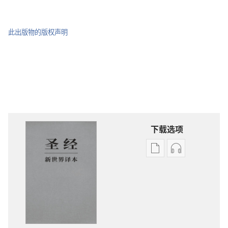
此出版物的版权声明
下载选项
电
录
子
音
出
下
版
载
物
选
下
项
载
圣