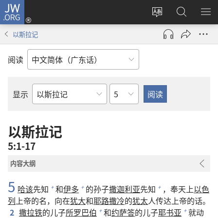
JW.ORG
登
录
更
搜
显
（打
改
索
示
以斯拉记
开
网
JW.ORG
菜
新
站
单
阅读
窗
语
口）
言
章
显示
圣
经
经
以斯拉记
卷
5:1-17
内容大纲
5
哈该
先知
和
伊多
的孙子
撒迦利亚
先知
，奉天上
以色
+
+
+
列
上帝的名，向在
犹大
和
耶路撒冷
的
犹太
人传达上帝的话。
2
撒拉铁
的儿子
所罗巴伯
和
约萨答
的儿子
耶书亚
就动
+
+