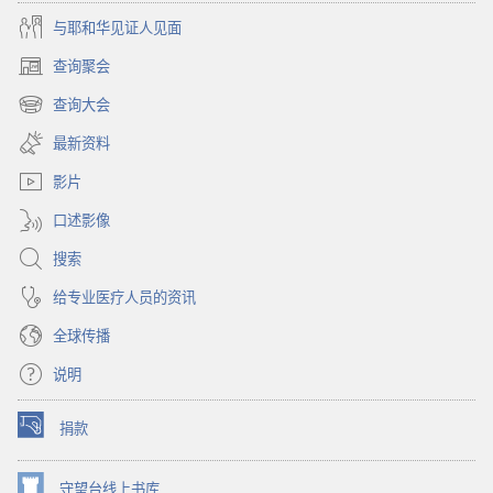
与耶和华见证人见面
查询聚会
（打
开
查询大会
（打
新
开
窗
最新资料
新
口）
窗
影片
口）
口述影像
搜索
给专业医疗人员的资讯
全球传播
说明
捐款
（打
开
新
守望台线上书库