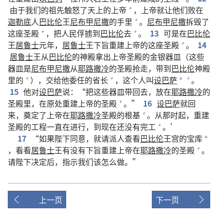
由于我们的祖先触怒了天上的上帝
，上帝就让他们败在
+
迦勒底
人
巴比伦
王
尼布甲尼撒
的手里
。
尼布甲尼撒
拆毁了
+
这座圣殿
，把人民俘掳到
巴比伦
去
。
13
可是在
巴比伦
+
+
王
居鲁士
元年，
居鲁士
王下旨重建上帝的这座圣殿
。
14
+
居鲁士
王从
巴比伦
的神殿拿出上帝圣殿的金银器皿（这些
器皿是
尼布甲尼撒
从
耶路撒冷
的圣殿抢走，带到
巴比伦
神殿
里的
），交给他委任的省长
，这个人叫
设巴萨
。
+
+
+
*
15
他对
设巴萨
说：“把这些器皿带回去，放在
耶路撒冷
的
圣殿里，在原处重建上帝的圣殿
。”
16
设巴萨
就回
+
来，奠定了上帝在
耶路撒冷
圣殿的根基
。从那时起，重建
+
圣殿的工程一直在进行，到现在还没有完工
。’
+
17
“如果陛下同意，就请派人查看
巴比伦
王宫的宝库
*
，看看
居鲁士
王有没有下旨重建上帝在
耶路撒冷
的圣殿
。
+
请陛下决定后，指示我们该怎么做。”
上一页
下一页