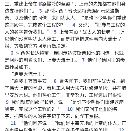
工，重建上帝在
耶路撒冷
的圣殿
，上帝的先知都在他们身
+
边支持他们
。
3
那时
河西
省长
达特奈
连同
示达波斯
+
*
奈
，以及他们的同僚，来问
犹太
人：“是谁下令叫你们重建
这座殿宇，完成这个工程的？”
4
又说：“把参与工程的
人的名字告诉我们。”
5
上帝眷顾
犹太
人的长老
，所
+
*
以他们没有叫
犹太
人停工，而是打算把这件事向
大流士
呈
报，等收到官方回复再做决定。
6
河西
省长
达特奈
，连同
示达波斯奈
和他的同僚，也就
是
河西
的副省长们，上奏
大流士
王。
7
他们呈给国王的奏
章抄录如下：
“启奏
大流士
王：
“愿我王万事平安！
8
禀告陛下：我们前往
犹大
省，到
了伟大上帝的圣殿，看见工人用大块石材修建圣殿，并在墙
里安放木材。他们热心工作，非常努力，工程进展得很快。
9
我们就查问那些长老，说：‘是谁下令叫你们重建这座
殿宇，完成这个工程的？
’
10
我们又问了他们的名
+
字，把带头的人的名字记了下来，向陛下禀报。
11
“他们回答说：‘我们是主宰天地的上帝的仆人，正
在重建由
以色列
一位伟大君王在多年前建成的圣殿
。
12
+