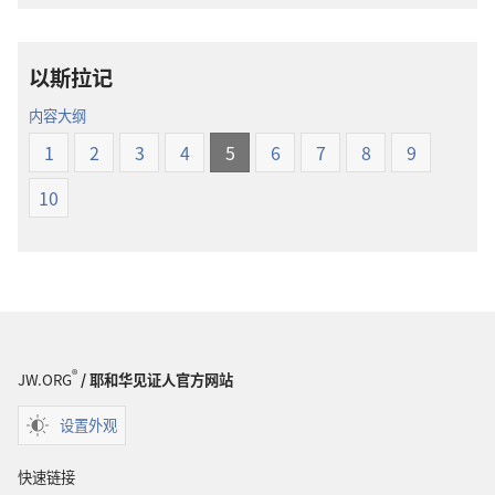
选
经
项
新
以斯拉记
圣
世
经
界
内容大纲
新
译
1
2
3
4
5
6
7
8
9
世
本
界
10
译
本
®
JW.ORG
/ 耶和华见证人官方网站
设置外观
快速链接