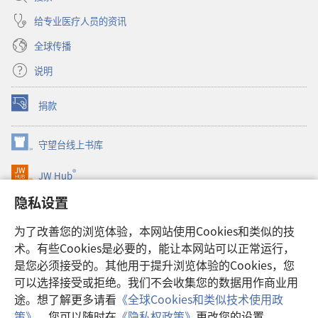
给专业医疗人员的资讯
全球传播
说明
捐款
（打
开
新
守望台线上书库
（打
窗
开
口）
®
JW Hub
新
（打
窗
开
隐私设置
口）
JW Library®
新
窗
为了改善您的浏览体验，本网站使用Cookies和类似的技
口）
Watchtower Library
术。有些Cookies是必要的，能让本网站可以正常运行，
是您必须接受的。其他用于提升浏览体验的Cookies，您
可以选择接受或拒绝。我们不会收集您的数据用作商业用
途。想了解更多请看
《全球Cookies和类似技术使用政
Copyright
© 2026 Watch Tower Bible and Tract Society of Pennsylvania.
策》
。您可以随时在
《隐私权政策》
更改您的设置。