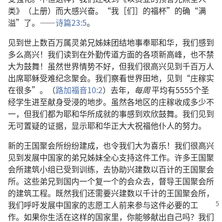
类》（上册）而大感兴奋。“我［们］的福杯”的确“满
溢”了。——
诗篇23:5
。
见到世上数百万属灵弟兄姊妹团结地事奉耶和华，我们感到
多么高兴！我们读到在外勤传道方面的各项新高峰，也不禁
大为鼓舞！虽然世界情势不好，但我们很高兴见到千百万人
出席耶稣受难纪念聚会。我们察看世界田地，见到“庄稼实
在很多”。（
路加福音10:2
）去年，
每周
平均有5555个圣
经学生进至献身受浸的地步。虽然各地区的庄稼收成多少不
一，但我们都为耶和华所成就的事感到欢欣鼓舞。我们见到
无可置疑的证据，显示耶和华正大大祝福他仆人的努力。
新的王国聚会所纷纷建成，也令我们大为喜乐！我们很高兴
见到发展中国家的弟兄姊妹全心支持这件工作。许多王国聚
会所建筑小组已受到训练，去协助兴建数以百计的王国聚会
所。这些弟兄到国内一个复一个的会众去，督导王国聚会所
的建筑工程。既然我们还需要兴建数以千计的王国聚会所，
我们呼吁发展中国家的志愿
工人前来参与这件必要的工
作。如果你生活在这样的国家里，你能够献出自己吗？我们