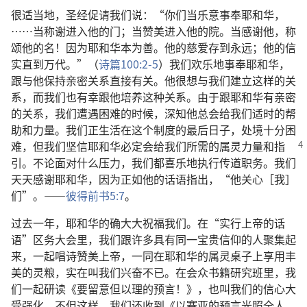
很适当地，圣经促请我们说：“你们当乐意事奉耶和华，
……当称谢进入他的门；当赞美进入他的院。当感谢他，称
颂他的名！因为耶和华本为善。他的慈爱存到永远；他的信
实直到万代。”（
诗篇100:2-5
）我们欢乐地事奉耶和华，
跟与他保持亲密关系直接有关。他很想与我们建立这样的关
系，而我们也有幸跟他培养这种关系。由于跟耶和华有亲密
的关系，我们遭遇困难的时候，深知他总会给我们适时的帮
助和力量。我们正生活在这个制度的最后日子，处境十分困
难，但我们坚信耶和华必定会给我们
所需的属灵力量和指
引。不论面对什么压力，我们都喜乐地执行传道职务。我们
天天感谢耶和华，因为正如他的话语指出，“他关心［我］
们”。——
彼得前书5:7
。
过去一年，耶和华的确大大祝福我们。在“实行上帝的话
语”区务大会里，我们跟许多具有同一宝贵信仰的人聚集起
来，一起唱诗赞美上帝，一同在耶和华的属灵桌子上享用丰
美的灵粮，实在叫我们兴奋不已。在会众书籍研究班里，我
们一起研读《要留意但以理的预言！》，也叫我们的信心大
受强化。不但这样，我们还收到《以赛亚的预言光照全人