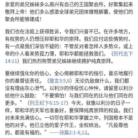
亲爱的弟兄姊妹多么高兴有自己的王国聚会所，好聚集起来
敬拜上帝！他们多么感激全球弟兄团体慷慨解囊，使他们的
聚会所能够建成！
我们也在法庭上获得胜诉，令我们兴奋不已。在许多地方，
有权势的人仍想压抑耶和华的崇拜。我们应付这些情势时，
有一点是我们深信不疑的：不管反对者怎样人多势众，或上
帝的仆人看来势孤力薄，耶和华都能拯救我们。（
历代志下
14:11
）我们热烈称赞弟兄姊妹继续拥护纯真崇拜。
要继续强化你的信心，全心倚赖耶和华的指引，喜乐地履行
你的基督徒责任。（
箴言3:5,6
）无论仇敌做什么，我们都
没有理由灰心泄气。以利沙的侍役忧心忡忡，请留意以利沙
给他什么鼓励：“不要惧怕！与我们同在的比与他们同在的
更多。”（
列王纪下6:15-17
）今天，就像以利沙的日子一
样，耶和华的天军也准备好，要保障纯真崇拜的权益。我们
对未来充满信心。一切尽在耶和华掌握之中，列国根本不是
他的对手。他已立他的爱子作王，全权统治。“凡投靠他
的，都是有福的。”——
诗篇2:1-6,
12
。