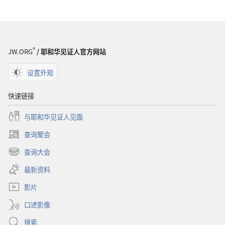
出
版
物
下
载
®
JW.ORG
/ 耶和华见证人官方网站
选
项
设置外观
2001
耶
快速链接
和
与耶和华见证人见面
华
见
查询聚会
（打
证
开
查询大会
人
（打
新
开
窗
年
最新资料
新
口）
鉴
窗
影片
口）
口述影像
搜索