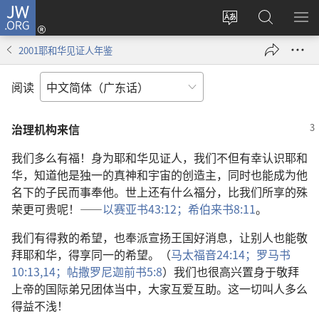
JW.ORG
登
录
更
搜
显
（打
改
索
示
2001耶和华见证人年鉴
开
网
JW.ORG
菜
新
站
单
阅读
窗
语
口）
言
治理机构来信
我们多么有福！身为耶和华见证人，我们不但有幸认识耶和
华，知道他是独一的真神和宇宙的创造主，同时也能成为他
名下的子民而事奉他。世上还有什么福分，比我们所享的殊
荣更可贵呢！——
以赛亚书43:12；
希伯来书8:11
。
我们有得救的希望，也奉派宣扬王国好消息，让别人也能敬
拜耶和华，得享同一的希望。（
马太福音24:14；
罗马书
10:13,14；
帖撒罗尼迦前书5:8
）我们也很高兴置身于敬拜
上帝的国际弟兄团体当中，大家互爱互助。这一切叫人多么
得益不浅！