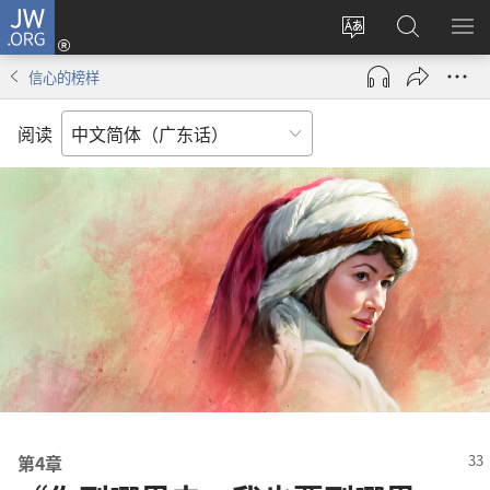
JW.ORG
登
录
更
搜
显
（打
改
索
示
信心的榜样
开
网
JW.ORG
菜
新
站
单
阅读
窗
语
口）
言
第4章