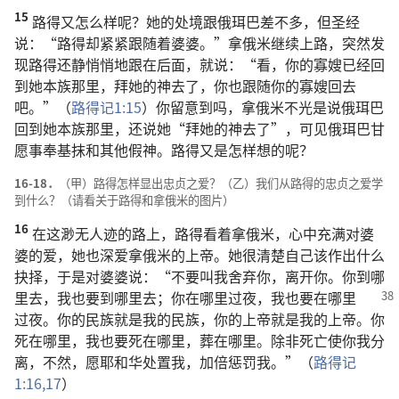
15
路得又怎么样呢？她的处境跟俄珥巴差不多，但圣经
说：“路得却紧紧跟随着婆婆。”拿俄米继续上路，突然发
现路得还静悄悄地跟在后面，就说：“看，你的寡嫂已经回
到她本族那里，拜她的神去了，你也跟随你的寡嫂回去
吧。”（
路得记1:15
）你留意到吗，拿俄米不光是说俄珥巴
回到她本族那里，还说她“拜她的神去了”，可见俄珥巴甘
愿事奉基抹和其他假神。路得又是怎样想的呢？
16-18．
（甲）路得怎样显出忠贞之爱？（乙）我们从路得的忠贞之爱学
到什么？（请看关于路得和拿俄米的图片）
16
在这渺无人迹的路上，路得看着拿俄米，心中充满对婆
婆的爱，她也深爱拿俄米的上帝。她很清楚自己该作出什么
抉择，于是对婆婆说：“不要叫我舍弃你，离开你。你到哪
里去，我也
要到哪里去；你在哪里过夜，我也要在哪里
过夜。你的民族就是我的民族，你的上帝就是我的上帝。你
死在哪里，我也要死在哪里，葬在哪里。除非死亡使你我分
离，不然，愿耶和华处置我，加倍惩罚我。”（
路得记
1:16,17
）