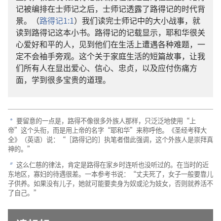
记被编排在士师记之后，士师记透露了路得记的时代背
景。（
路得记1:1
）我们读完士师记中的大小战事，就
读到路得记这本小书。路得记的记载显示，耶和华很关
心爱好和平的人，见到他们在生活上遭遇各种难题，一
定不会袖手旁观。这个关于家庭生活的短篇故事，让我
们所有人在显出爱心、信心、忠贞，以及应付伤痛方
面，学到很多宝贵的道理。
要留意的一点是，路得不像很多外族人那样，只泛泛地使用“上
a
帝”这个头衔，而是用上帝的名字“耶和华”来称呼他。《圣经考释大
全》（英语）说：“［路得记的］执笔者借此强调，这个外族人是崇拜真
神的。”
这么仁慈的律法，肯定是路得在家乡时连听也没听过的。在当时的近
b
东地区，寡妇的待遇很差。一本参考书说：“丈夫死了，女子一般要靠儿
子供养。如果没有儿子，她就可能要卖身为奴或沦为妓女，否则就养活不
了自己。”