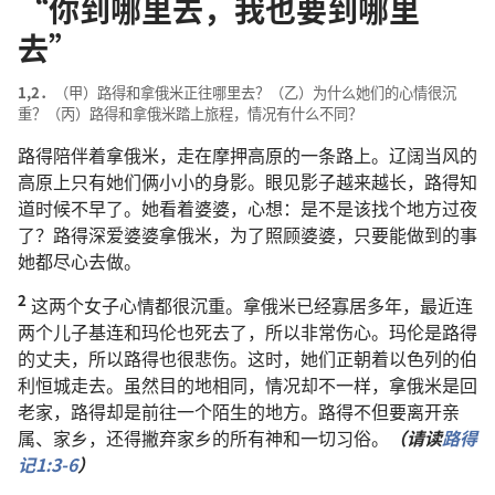
“你到哪里去，我也要到哪里
去”
1,2．
（甲）路得和拿俄米正往哪里去？（乙）为什么她们的心情很沉
重？（丙）路得和拿俄米踏上旅程，情况有什么不同？
路得陪伴着拿俄米，走在摩押高原的一条路上。辽阔当风的
高原上只有她们俩小小的身影。眼见影子越来越长，路得知
道时候不早了。她看着婆婆，心想：是不是该找个地方过夜
了？路得深爱婆婆拿俄米，为了照顾婆婆，只要能做到的事
她都尽心去做。
2
这两个女子心情都很沉重。拿俄米已经寡居多年，最近连
两个儿子基连和玛伦也死去了，所以非常伤心。玛伦是路得
的丈夫，所以路得也很悲伤。这时，她们正朝着以色列的伯
利恒城走去。虽然目的地相同，情况却不一样，拿俄米是回
老家，路得却是前往一个陌生的地方。路得不但要离开亲
属、家乡，还得撇弃家乡的所有神和一切习俗。
（请读
路得
记1:3-6
）