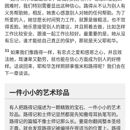
困难时，我们特别需要显出这种信心。路得从不认为别人有
义务帮助她，相反，她衷心感激别人对她的任何帮助。为了
所爱的人，她甘愿长时间努力工作，就算是做粗活，也不觉
得丢脸。她乐意接受别人的建议，并且照着去做，比如怎样
工作比较安全、跟谁一起工作比较好。最重要的是，她从没
有忘记，谁才能给自己真正的保护，那就是天父耶和华。
31
如果我们像路得一样，有忠贞之爱和感恩之心，并且效
法她，既谦卑又勤劳，就也能在信心方面成为别人的好榜
样。话说回来，耶和华怎样照顾拿俄米和路得呢？我们会在
下一章谈谈。
一件小小的艺术珍品
有人把路得记描述为一颗精致的宝石、一件小小的艺术
珍品。路得记和士师记显然都是先知撒母耳执笔写的。
路得记的篇幅不像士师记那么长。要是你翻阅整本圣经
正典，就会发现路得记被编排在很适当的位置上。路得