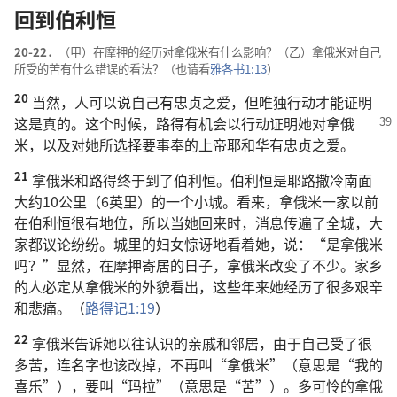
回到伯利恒
20-22．
（甲）在摩押的经历对拿俄米有什么影响？（乙）拿俄米对自己
所受的苦有什么错误的看法？（也请看
雅各书1:13
）
20
当然，人可以说自己有忠贞之爱，但唯独行动才能证明
这
是真的。这个时候，路得有机会以行动证明她对拿俄
米，以及对她所选择要事奉的上帝耶和华有忠贞之爱。
21
拿俄米和路得终于到了伯利恒。伯利恒是耶路撒冷南面
大约10公里（6英里）的一个小城。看来，拿俄米一家以前
在伯利恒很有地位，所以当她回来时，消息传遍了全城，大
家都议论纷纷。城里的妇女惊讶地看着她，说：“是拿俄米
吗？”显然，在摩押寄居的日子，拿俄米改变了不少。家乡
的人必定从拿俄米的外貌看出，这些年来她经历了很多艰辛
和悲痛。（
路得记1:19
）
22
拿俄米告诉她以往认识的亲戚和邻居，由于自己受了很
多苦，连名字也该改掉，不再叫“拿俄米”（意思是“我的
喜乐”），要叫“玛拉”（意思是“苦”）。多可怜的拿俄