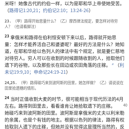
米呀！她像古代的约伯一样，以为是耶和华上帝使她受苦。
（
路得记1:20,21；
约伯记2:10；
13:24-26
）
23．
（甲）路得开始思量什么？（乙）摩西律法规定，要怎样对待穷
人？（也请看脚注）
23
拿俄米和路得在伯利恒安顿下来以后，路得就开始思
量：怎样才能养活自己和婆婆呢？最好的方法是什么？她知
道，在耶和华给以色列人的律法中有个规定，就是要仁慈地
对待穷人。穷人可以在收割的时候跟随收割的人，拾取他们
遗下的谷物，以及那些长在田边或农田角落的庄稼。
（
利
b
未记19:9,10；
申命记24:19-21
）
24,25．
（甲）路得碰巧来到波阿斯的田里，她怎样做？（乙）请说说在
田里拾遗穗的情形。
24
当时正值收割大麦的时节，很可能相当于现代历法的4月
左右。路得到田里去，
看看谁肯让她拾取遗下的庄稼。
她碰巧来到波阿斯的田里。波阿斯是拿俄米的丈夫以利米勒
的亲属，也是个有钱的地主。根据以色列的律法，路得有权
拾取别人遗下的庄稼，但她并没有觉得这是理所当然的，反