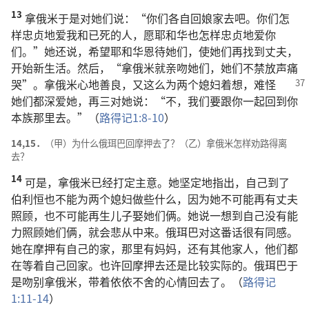
13
拿俄米于是对她们说：“你们各自回娘家去吧。你们怎
样忠贞地爱我和已死的人，愿耶和华也怎样忠贞地爱你
们。”她还说，希望耶和华恩待她们，使她们再找到丈夫，
开始新生活。然后，“拿俄米就亲吻她们，她们不禁放声痛
哭”。拿俄米心地善良，
又这么为两个媳妇着想，难怪
她们都深爱她，再三对她说：“不，我们要跟你一起回到你
本族那里去。”（
路得记1:8-10
）
14,15．
（甲）为什么俄珥巴回摩押去了？（乙）拿俄米怎样劝路得离
去？
14
可是，拿俄米已经打定主意。她坚定地指出，自己到了
伯利恒也不能为两个媳妇做些什么，因为她不可能再有丈夫
照顾，也不可能再生儿子娶她们俩。她说一想到自己没有能
力照顾她们俩，就会悲从中来。俄珥巴对这番话很有同感。
她在摩押有自己的家，那里有妈妈，还有其他家人，他们都
在等着自己回家。也许回摩押去还是比较实际的。俄珥巴于
是吻别拿俄米，带着依依不舍的心情回去了。（
路得记
1:11-14
）