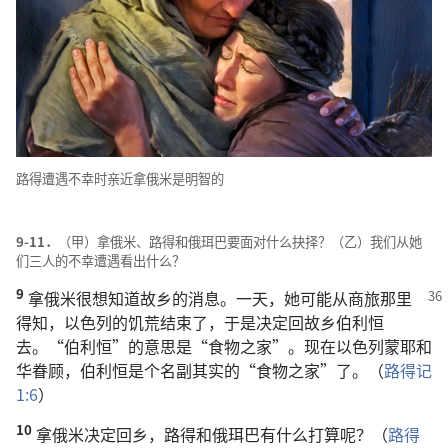
路得遭遇不幸时亲近拿俄米是明智的
9-11．
（甲）拿俄米、路得和俄珥巴要面对什么抉择？（乙）我们从她
们三人的不幸遭遇看出什么？
9
拿俄米很想知道故乡的消息。一天，她可能从商旅那里
得知，以色列的饥荒结束了，于是决定回故乡伯利恒
去。“伯利恒”的意思是“食物之家”。现在以色列蒙耶和
华眷顾，伯利恒是个名副其实的“食物之家”了。（
路得记
1:6
）
10
拿俄米决定回乡，路得和俄珥巴有什么打算呢？（
路得