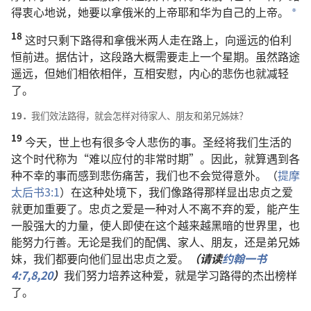
得衷心地说，她要以拿俄米的上帝耶和华为自己的上帝。
a
18
这时只剩下路得和拿俄米两人走在路上，向遥远的伯利
恒前进。据估计，这段路大概需要走上一个星期。虽然路途
遥远，但她们相依相伴，互相安慰，内心的悲伤也就减轻
了。
19．
我们效法路得，就会怎样对待家人、朋友和弟兄姊妹？
19
今天，世上也有很多令人悲伤的事。圣经将我们生活的
这个时代称为“难以应付的非常时期”。因此，就算遇到各
种不幸的事而感到悲伤痛苦，我们也不会觉得意外。（
提摩
太后书3:1
）在这种处境下，我们像路得那样显出忠贞之爱
就更加重要了。忠贞之爱是一种对人不离不弃的爱，能产生
一股强大的力量，使人即使在这个越来越黑暗的世界里，也
能努力行善。无论是我们的配偶、家人、朋友，还是弟兄姊
妹，我们都要向他们显出忠贞之爱。
（请读
约翰一书
4:7,8,
20
）
我们努力培养这种爱，就是学习路得的杰出榜样
了。