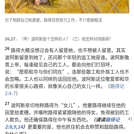
为了照顾自己和婆婆，路得甘愿努力工作，不介意做粗活
26,27．
（甲）波阿斯是个怎样的人？（乙）他怎样对待路得？
26
路得大概没想过会有人留意她，也不想被人留意。其实
波阿斯留意到她了，还问那个年轻的监工她是谁。波阿斯敬
畏上帝，每逢碰见自己的工人，都会向他们打招呼，
说：“愿耶和华与你们同在”，连那些散工和外族工人也不
会忽略。工人也以同样的话回应他。波阿斯这位敬爱耶和华
的长辈很关心路得，就像关心自己的女儿一样。（
路得记
2:4-7
）
27
波阿斯亲切地称路得为“女儿”。他要路得继续在他的
田里拾麦穗，并嘱咐路得紧紧跟随他的侍女，免得被别的工
人欺负。
他还确保路得在中午有东西吃。
（请读
路得记
2:8,9,
14
）
更重要的是，他也抓住机会去称赞和鼓励路得。
为什么呢？