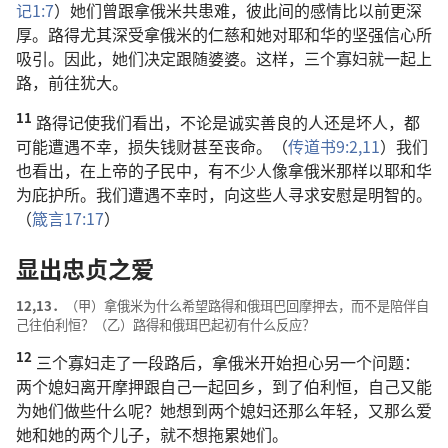
记1:7
）她们曾跟拿俄米共患难，彼此间的感情比以前更深
厚。路得尤其深受拿俄米的仁慈和她对耶和华的坚强信心所
吸引。因此，她们决定跟随婆婆。这样，三个寡妇就一起上
路，前往犹大。
11
路得记使我们看出，不论是诚实善良的人还是坏人，都
可能遭遇不幸，损失钱财甚至丧命。（
传道书9:2,
11
）我们
也看出，在上帝的子民中，有不少人像拿俄米那样以耶和华
为庇护所。我们遭遇不幸时，向这些人寻求安慰是明智的。
（
箴言17:17
）
显出忠贞之爱
12,13．
（甲）拿俄米为什么希望路得和俄珥巴回摩押去，而不是陪伴自
己往伯利恒？（乙）路得和俄珥巴起初有什么反应？
12
三个寡妇走了一段路后，拿俄米开始担心另一个问题：
两个媳妇离开摩押跟自己一起回乡，到了伯利恒，自己又能
为她们做些什么呢？她想到两个媳妇还那么年轻，又那么爱
她和她的两个儿子，就不想拖累她们。