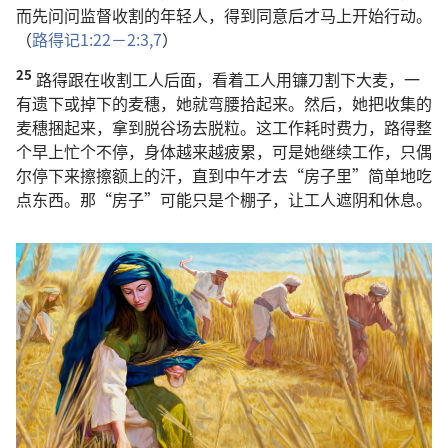
而先问问监督收割的年轻人，得到同意后才马上开始行动。
（
路得记1:22－2:3,
7
）
25
路得跟在收割工人后面，看着工人用镰刀割下大麦，一
有遗下或掉下的麦穗，她就弯腰拾起来。然后，她把收集的
麦穗捆起来，拿到脱谷场去脱粒。这工作耗时费力，路得整
个早上忙个不停，身体越来越疲累，可是她继续工作，只偶
尔停下来擦擦额上的汗，直到中午才去“房子里”简单地吃
点东西。那“房子”可能只是个棚子，让工人遮阴和休息。