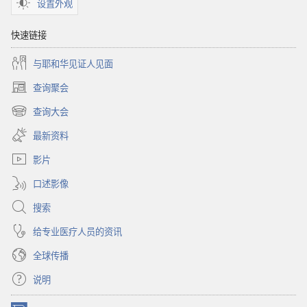
样
设置外观
快速链接
与耶和华见证人见面
查询聚会
（打
开
查询大会
（打
新
开
窗
最新资料
新
口）
窗
影片
口）
口述影像
搜索
给专业医疗人员的资讯
全球传播
说明