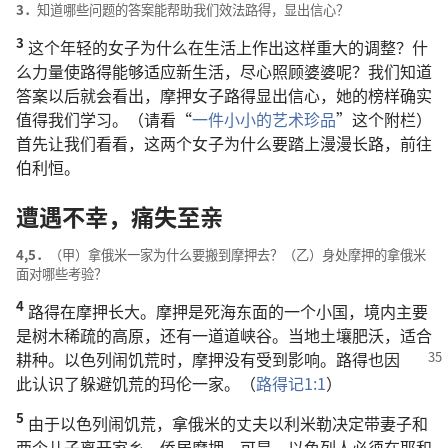
3．
知道哪些问题的答案能帮助我们效法路得，显出信心？
3
这个年轻的女子为什么在生活上作出这样重大的调整？什
么力量使路得能够适应新生活，尽心照顾婆婆呢？我们知道
答案以后就会看出，摩押女子路得显出信心，她的榜样确实
值得我们学习。（请看“
一件小小的艺术珍品
”这个附栏）
首先让我们看看，这两个女子为什么要踏上漫漫长路，前往
伯利恒。
遭遇不幸，痛失至亲
4,5．
（甲）拿俄米一家为什么要搬到摩押去？（乙）身处摩押的拿俄米
面对哪些考验？
4
路得在摩押长大。摩押是死海东面的一个小国，境内主要
是树木稀疏的高原，还有一道道峡谷。当地土壤肥沃，适合
耕种。
以色列闹饥荒时，摩押没有受到影响。路得也因
此认识了躲避饥荒的玛伦一家。（
路得记1:1
）
5
由于以色列闹饥荒，拿俄米的丈夫以利米勒决定带妻子和
两个儿子离开家乡，侨居摩押。可是，以色列人必须在耶和