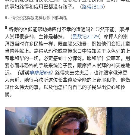
的寡妇路得和俄珥巴都没有孩子。（
路得记1:5
）
8．
请说说路得是怎样认识耶和华的。
8
路得的信仰能帮助她应付不幸的遭遇吗？显然不能。摩押
人崇拜很多神，主神是基抹。（
民数记21:29
）摩押人的崇
拜跟当时许多民族一样，既血腥又残暴，例如他们会把儿童
当祭牲献上。路得从玛伦或拿俄米口中得知关于以色列的上
帝耶和华的一切，必定感到十分惊讶。耶和华仁爱慈悲，用
爱心而非恐怖的手段来统治子民，跟摩押人崇拜的神天差地
远。
（请读
申命记6:5
）
路得失去丈夫后，也许跟拿俄米更
为亲近，她很喜欢听这位长辈谈及全能的上帝耶和华、他做
过什么伟大的事，以及他怎样向自己的子民显出爱心和怜
悯。