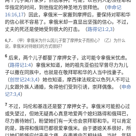
华指定的时间，到他指定的神圣地方崇拜他。（
申命记
16:16,17
）因此，拿俄米一家搬到摩押后，要保持对耶和华
的信心就不容易了。拿俄米却一直显出坚强的信心。不过，
丈夫的死还是使她受到很大的打击。（
路得记1:2,3
）
6,7．
（甲）拿俄米为什么因儿子娶了摩押女子而担心？（乙）为什么
说，拿俄米对待媳妇的方式很好？
6
后来，两个儿子都娶了摩押女子，这可能令拿俄米忧虑。
（
路得记1:4
）拿俄米知道，她的祖先亚伯拉罕曾尽力为儿
子以撒在同族中，也就是在敬拜耶和华的人当中找妻子。
（
创世记24:3,4
）她也知道，摩西律法规定以色列人不可让
儿女跟外族人通婚，免得他们受到引诱，崇拜偶像。（
申命
记7:3,4
）
7
不过，玛伦和基连还是娶了摩押女子。拿俄米可能担心过
或失望过，但她无疑真心真意地爱两个媳妇路得和俄珥巴，
尽力善待她们，盼望她们有一天也会崇拜耶和华。可以肯定
的是，路得和俄珥巴都很爱拿俄米。由于婆媳关系很好，所
以她们能够应付丧亲之痛，在患难中互相扶持。当时，年轻