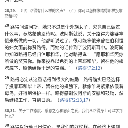
28,29．
（甲）路得有什么样的名声？（乙）你可以怎样像路得那样投靠
耶和华？
28
路得问波阿斯，她只不过是个外族女子，究竟自己做过
什么事，竟然蒙他恩待呢。波阿斯就说，关于路得为婆婆拿
俄米所做的一切，他都听说过了。很可能拿俄米曾在伯利恒
的妇女面前称赞路得，而她的话传到了波阿斯耳中。波阿斯
也知道路得已经归信耶和华，他对路得说：“愿耶和华照你
所做的奖赏你。你来投靠以色列的上帝耶和华，留在他的翅
膀底下，愿他给你十足的赏赐。”（
路得记2:12
）
29
路得必定从这番话得到很大的鼓励！路得确实已经选择
了投靠耶和华上帝，留在他的翅膀下，就像雏鸟紧紧依偎着
母鸟，好得到保护一样。路得感谢波阿斯的安慰和鼓励，然
后继续工作，直到日落。（
路得记2:13,
17
）
30,31．
关于工作态度、感恩之心和忠贞之爱，我们从路得身上可以学到
什么？
30
路得以行动显出信心，是我们的好榜样。在经济上遇到