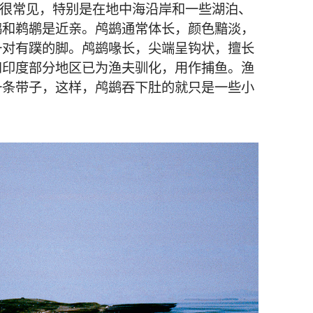
很常见，特别是在地中海沿岸和一些湖泊、
鹚和鹈鹕是近亲。鸬鹚通常体长，颜色黯淡，
一对有蹼的脚。鸬鹚喙长，尖端呈钩状，擅长
和印度部分地区已为渔夫驯化，用作捕鱼。渔
一条带子，这样，鸬鹚吞下肚的就只是一些小