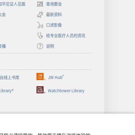
和华见证人见面
查询聚会
（打
开
大会
最新资料
新
窗
口述影像
口）
给专业医疗人员的资讯
传播
说明
®
台线上书库
JW Hub
（打
开
ibrary®
Watchtower Library
新
窗
口）