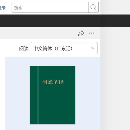
登录
（打
搜
开
索
新
窗
口）
阅读