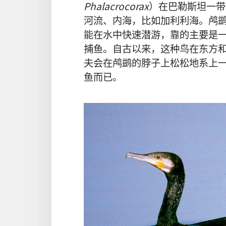
Phalacrocorax
）在巴勒斯坦一带
河流、内海，比如加利利海。鸬
能在水中快速潜游，靠的主要是
捕鱼。自古以来，这种鸟在东方
夫会在鸬鹚的脖子上松松地系上
鱼而已。