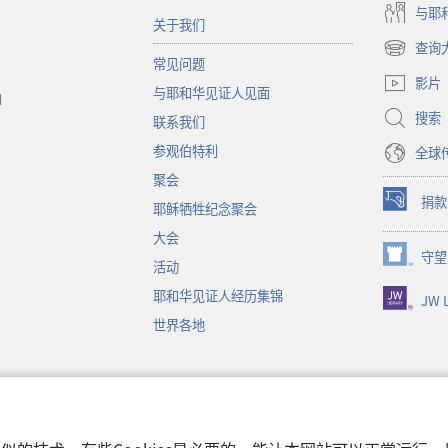
与耶
关于我们
查询
（打
常见问题
开
影片
与耶和华见证人见面
新
函
窗
搜索
联系我们
口）
参观伯特利
全球
聚会
捐款
耶稣牺牲纪念聚会
（打
开
大会
新
守望
（打
活动
窗
开
口）
耶和华见证人经历集锦
JW L
新
窗
世界各地
口）
音