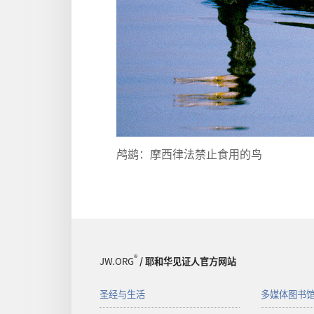
鸬鹚：摩西律法禁止食用的鸟
®
JW.ORG
/ 耶和华见证人官方网站
圣经与生活
多媒体图书