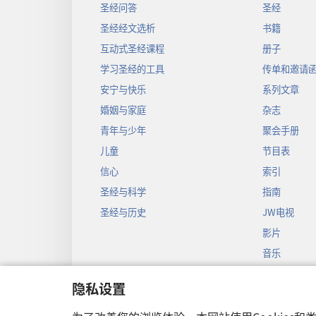
圣经问答
圣经
圣经经文选析
书籍
互动式圣经课程
册子
学习圣经的工具
传单和邀请
安宁与快乐
系列文章
婚姻与家庭
杂志
青年与少年
聚会手册
儿童
节目表
信心
索引
圣经与科学
指南
圣经与历史
JW电视
影片
音乐
圣经戏剧录
隐私设置
圣经有声剧