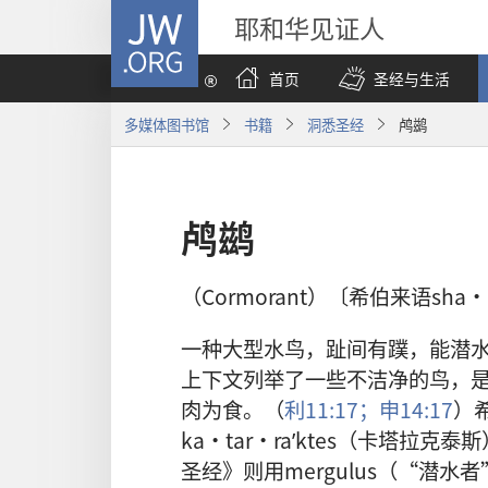
JW.ORG
耶和华见证人
首页
圣经与生活
多媒体图书馆
书籍
洞悉圣经
鸬鹚
鸬鹚
（Cormorant）〔希伯来语sha·
一种大型水鸟，趾间有蹼，能潜
上下文列举了一些不洁净的鸟，
肉为食。（
利11:17；
申14:17
）
ka·tar·raʹktes（卡塔
圣经》则用mergulus（“潜