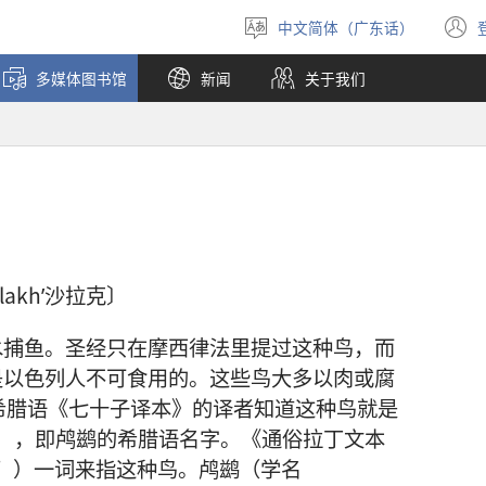
中文简体（广东话）
选
择
多媒体图书馆
新闻
关于我们
语
言
lakhʹ沙拉克〕
水捕鱼。圣经只在摩西律法里提过这种鸟，而
是以色列人不可食用的。这些鸟大多以肉或腐
希腊语《七十子译本》的译者知道这种鸟就是
拉克泰斯），即鸬鹚的希腊语名字。《通俗拉丁文本
水者”）一词来指这种鸟。鸬鹚（学名