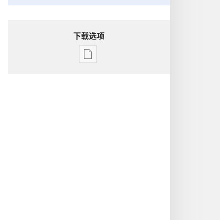
下载选项
电
子
出
版
物
下
载
选
项
洞
悉
圣
经