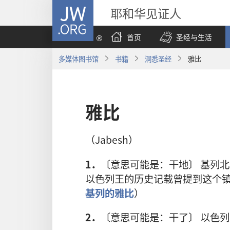
JW.ORG
耶和华见证人
首页
圣经与生活
多媒体图书馆
书籍
洞悉圣经
雅比
雅比
（Jabesh）
1．
〔意思可能是：干地〕 基列
以色列王的历史记载曾提到这个
基列的雅比
）
2．
〔意思可能是：干了〕 以色