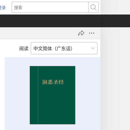
登录
（打
搜
开
索
新
窗
口）
阅读