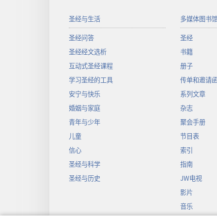
圣经与生活
多媒体图书
圣经问答
圣经
圣经经文选析
书籍
互动式圣经课程
册子
学习圣经的工具
传单和邀请
安宁与快乐
系列文章
婚姻与家庭
杂志
青年与少年
聚会手册
儿童
节目表
信心
索引
圣经与科学
指南
圣经与历史
JW电视
影片
音乐