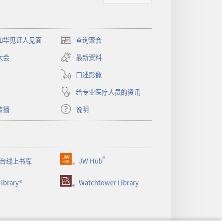
和华见证人见面
查询聚会
（打
开
大会
最新资料
新
窗
口述影像
口）
给专业医疗人员的资讯
传播
说明
®
台线上书库
JW Hub
（打
开
ibrary®
Watchtower Library
新
窗
口）