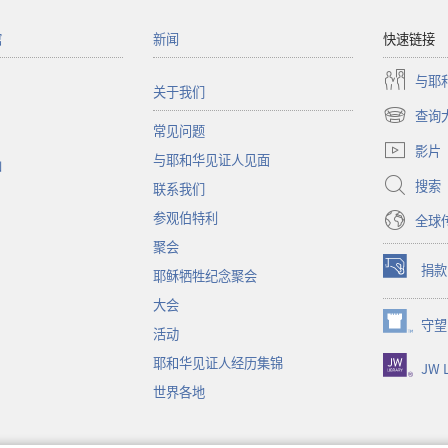
馆
新闻
快速链接
与耶
关于我们
查询
（打
常见问题
开
影片
与耶和华见证人见面
新
函
窗
搜索
联系我们
口）
参观伯特利
全球
聚会
捐款
耶稣牺牲纪念聚会
（打
开
大会
新
守望
（打
活动
窗
开
口）
耶和华见证人经历集锦
JW L
新
窗
世界各地
口）