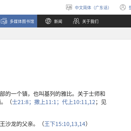
中文简体（广东话）
选
择
多媒体图书馆
新闻
关于我们
语
言
北部的一个镇，也叫基列的雅比。关于士师和
镇。（
士21:8；
撒上11:1；
代上10:11,12
；见
列王沙龙的父亲。（
王下15:10,
13,14
）