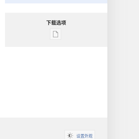
下载选项
电
子
出
版
物
下
载
选
项
洞
悉
圣
经
设置外观