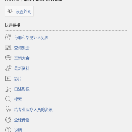
经
设置外观
快速链接
与耶和华见证人见面
查询聚会
（打
开
查询大会
（打
新
开
窗
最新资料
新
口）
窗
影片
口）
口述影像
搜索
给专业医疗人员的资讯
全球传播
说明