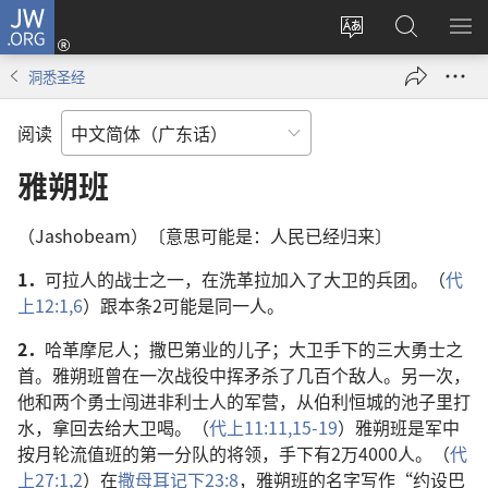
JW.ORG
登
录
更
搜
显
（打
改
索
示
洞悉圣经
开
网
JW.ORG
菜
新
站
单
阅读
窗
语
口）
言
雅朔班
（Jashobeam）〔意思可能是：人民已经归来〕
1．
可拉人的战士之一，在洗革拉加入了大卫的兵团。（
代
上12:1,
6
）跟本条2可能是同一人。
2．
哈革摩尼人；撒巴第业的儿子；大卫手下的三大勇士之
首。雅朔班曾在一次战役中挥矛杀了几百个敌人。另一次，
他和两个勇士闯进非利士人的军营，从伯利恒城的池子里打
水，拿回去给大卫喝。（
代上11:11,
15-19
）雅朔班是军中
按月轮流值班的第一分队的将领，手下有2万4000人。（
代
上27:1,2
）在
撒母耳记下23:8
，雅朔班的名字写作“约设巴