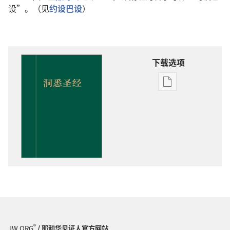
设”。（见
约设巴设
）
下载选项
电
子
出
版
物
下
载
选
项
洞
悉
圣
®
JW.ORG
/ 耶和华见证人官方网站