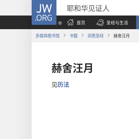
JW.ORG
耶和华见证人
首页
圣经与生活
多媒体图书馆
书籍
洞悉圣经
赫舍汪月
赫舍汪月
见
历法