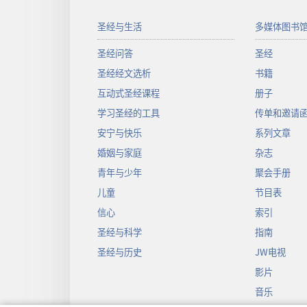
圣经与生活
多媒体图书
圣经问答
圣经
圣经经文选析
书籍
互动式圣经课程
册子
学习圣经的工具
传单和邀请
安宁与快乐
系列文章
婚姻与家庭
杂志
青年与少年
聚会手册
儿童
节目表
信心
索引
圣经与科学
指南
圣经与历史
JW电视
影片
音乐