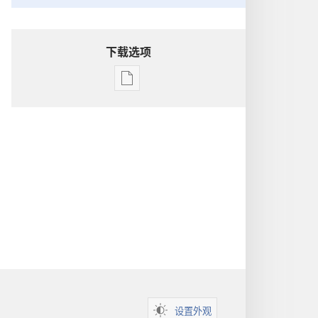
下载选项
电
子
出
版
物
下
载
选
项
洞
悉
圣
经
设置外观