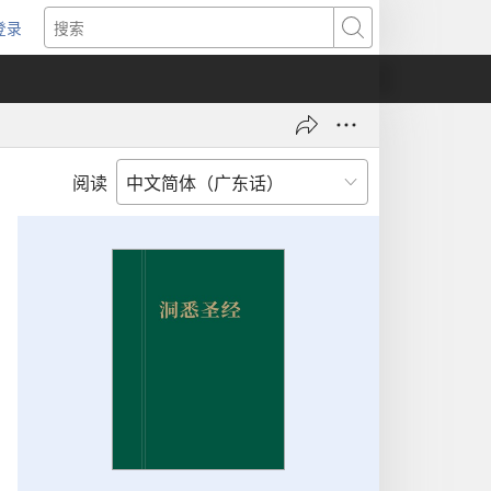
登录
（打
搜
开
索
新
窗
口）
阅读