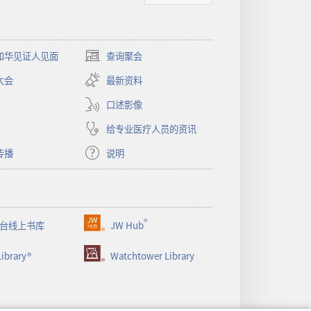
和华见证人见面
查询聚会
（打
开
大会
最新资料
新
窗
口述影像
口）
给专业医疗人员的资讯
传播
说明
®
台线上书库
JW Hub
（打
开
ibrary®
Watchtower Library
新
窗
口）