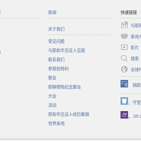
馆
新闻
快速链接
与耶
关于我们
查询
（打
常见问题
开
影片
与耶和华见证人见面
新
函
窗
搜索
联系我们
口）
参观伯特利
全球
聚会
捐款
耶稣牺牲纪念聚会
（打
开
大会
新
守望
（打
活动
窗
开
口）
耶和华见证人经历集锦
JW L
新
窗
世界各地
口）