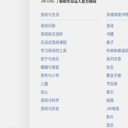
JW.ORG
/ 耶和华见证人官方网站
圣经与生活
多媒体图书
圣经问答
圣经
圣经经文选析
书籍
互动式圣经课程
册子
学习圣经的工具
传单和邀请
安宁与快乐
系列文章
婚姻与家庭
杂志
青年与少年
聚会手册
儿童
节目表
信心
索引
圣经与科学
指南
圣经与历史
JW电视
影片
音乐