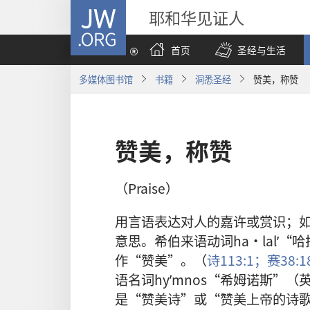
JW.ORG
耶和华见证人
首页
圣经与生活
多媒体图书馆
书籍
洞悉圣经
赞美，称赞
赞美，称赞
（Praise）
用言语表达对人的嘉许或赏识；
意思。希伯来语动词ha·lalʹ“
作“赞美”。（
诗113:1；
赛38:
语名词hyʹmnos“希姆诺斯”
是“赞美诗”或“赞美上帝的诗