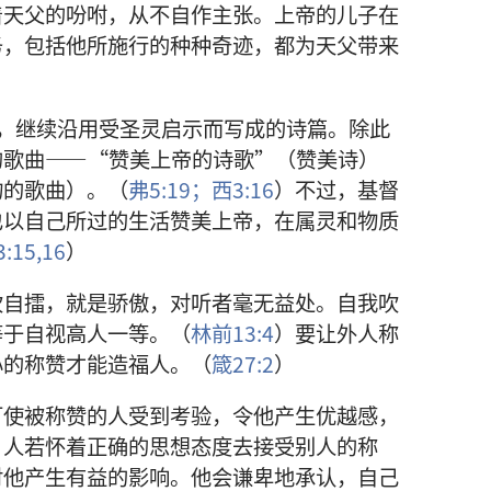
着天父的吩咐，从不自作主张。上帝的儿子在
务，包括他所施行的种种奇迹，都为天父带来
，继续沿用受圣灵启示而写成的诗篇。除此
的歌曲——“赞美上帝的诗歌”（赞美诗）
物的歌曲）。（
弗5:19；
西3:16
）不过，基督
也以自己所过的生活赞美上帝，在属灵和物质
:15,16
）
自擂，就是骄傲，对听者毫无益处。自我吹
等于自视高人一等。（
林前13:4
）要让外人称
心的称赞才能造福人。（
箴27:2
）
可使被称赞的人受到考验，令他产生优越感，
，人若怀着正确的思想态度去接受别人的称
对他产生有益的影响。他会谦卑地承认，自己