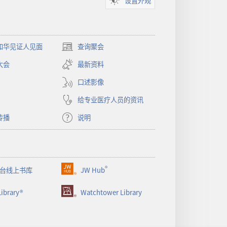
设置外观
和华见证人见面
查询聚会
（打
开
大会
最新资料
新
窗
口述影像
口）
给专业医疗人员的资讯
传播
说明
®
台线上书库
JW Hub
（打
开
ibrary®
Watchtower Library
新
窗
口）