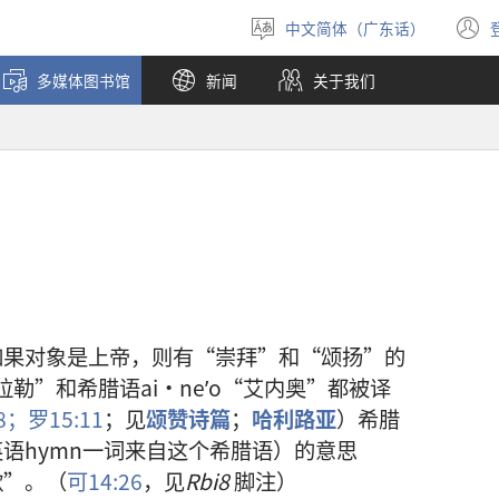
中文简体（广东话）
选
择
多媒体图书馆
新闻
关于我们
语
言
如果对象是上帝，则有“崇拜”和“颂扬”的
哈拉勒”和希腊语ai·neʹo“艾内奥”都被译
18；
罗15:11
；见
颂赞诗篇
；
哈利路亚
）希腊
（英语hymn一词来自这个希腊语）的意思
歌”。（
可14:26
，见
Rbi8
脚注）