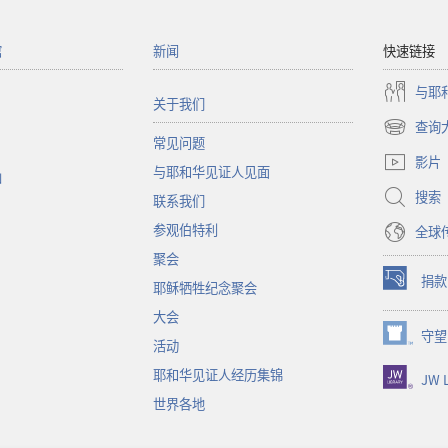
馆
新闻
快速链接
与耶
关于我们
查询
（打
常见问题
开
影片
与耶和华见证人见面
新
函
窗
搜索
联系我们
口）
参观伯特利
全球
聚会
捐款
耶稣牺牲纪念聚会
（打
开
大会
新
守望
（打
活动
窗
开
口）
耶和华见证人经历集锦
JW L
新
窗
世界各地
口）