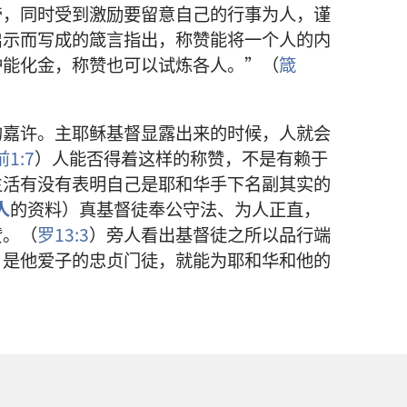
帝，同时受到激励要留意自己的行事为人，谨
启示而写成的箴言指出，称赞能将一个人的内
炉能化金，称赞也可以试炼各人。”（
箴
的嘉许。主耶稣基督显露出来的时候，人就会
1:7
）人能否得着这样的称赞，不是有赖于
生活有没有表明自己是耶和华手下名副其实的
人
的资料）真基督徒奉公守法、为人正直，
赞。（
罗13:3
）旁人看出基督徒之所以品行端
，是他爱子的忠贞门徒，就能为耶和华和他的