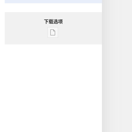
下载选项
电
子
出
版
物
下
载
选
项
洞
悉
圣
经