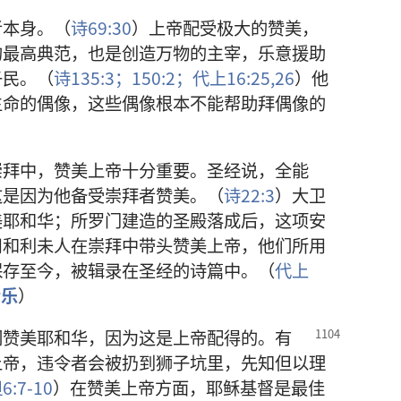
者本身。（
诗69:30
）上帝配受极大的赞美，
的最高典范，也是创造万物的主宰，乐意援助
子民。（
诗135:3；
150:2；
代上16:25,26
）他
生命的偶像，这些偶像根本不能帮助拜偶像的
崇拜中，赞美上帝十分重要。圣经说，全能
这是因为他备受崇拜者赞美。（
诗22:3
）大卫
美耶和华；所罗门建造的圣殿落成后，这项安
司和利未人在崇拜中带头赞美上帝，他们所用
保存至今，被辑录在圣经的诗篇中。（
代上
音乐
）
们赞美耶和华，因为这是上帝配得的。有
上帝，违令者会被扔到狮子坑里，先知但以理
6:7-10
）在赞美上帝方面，耶稣基督是最佳