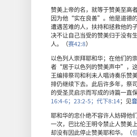
赞美上帝的名，就等于赞美至高
因为他“实在良善”。他是道德
遭遇苦难的人，扶持和拯救他的
决不让自己当受的赞美归于没有
人。（
赛42:8
）
以色列人崇拜耶和华；在他们的
者“居于以色列的赞美声中”，
王编排祭司和利未人唱诗奏乐赞
排仍继续下去。此后许多年，祭
的受圣灵启示而写成的诗篇一直
16:4-6；
23:2-5；
代下8:14
；见
耶和华的忠仆绝不容许人妨碍他
一次，巴比伦王明令禁止人赞美
却没有因此停止赞美耶和华。（
但