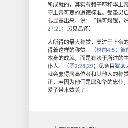
所成就的，其实有赖于耶和华上
守上帝可嘉的道德标准。受圣灵
心显露出来，说：“锅可熔银，
27:21
；另见吕译）
人所得的最大称赞，莫过于上帝
得着这样的称赞。（
林前4:5；
彼前
本身的成就，而是有赖于所过的
仆人。（
罗2:28,29
；见条目
犹太
就会赢得居高位者和其他人的称
正，若因为他们是耶和华的忠仆
爱子带来赞美了。
®