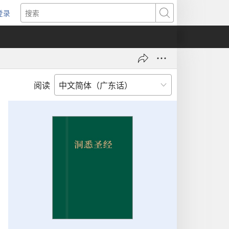
登录
（打
搜
开
索
新
窗
口）
阅读