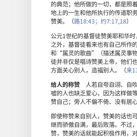
的典范；他所做的一切，都是照
地上的一生和他所执行的传道职
赞美。（
路18:43；
约7:17,18
）
公元1世纪的基督徒赞美耶和华时
之外，基督徒看来也有自己所作
和“属灵的歌曲”（描述属灵事
徒并非仅是唱诗赞美上帝，他们
方面关心别人，造福别人。（
来13
给人的称赞
人若自夸自诩、自吹
嘘的人也缺乏爱心，因为这样做
赞自己；旁人不偏不倚、没有居
即使称赞来自别人，赞美的话也
继而骄傲自满，最后败落。不过
赞，赞美的话就能起积极作用，