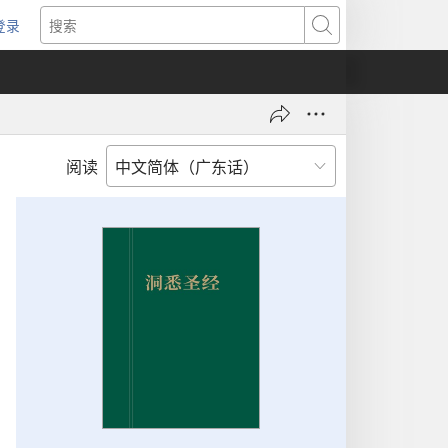
登录
（打
搜
开
索
新
窗
口）
阅读