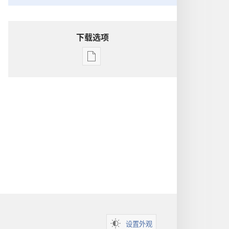
下载选项
电
子
出
版
物
下
载
选
项
洞
悉
圣
经
设置外观