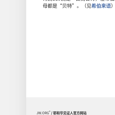
母都是“贝特”。（见
希伯来语
®
JW.ORG
/ 耶和华见证人官方网站