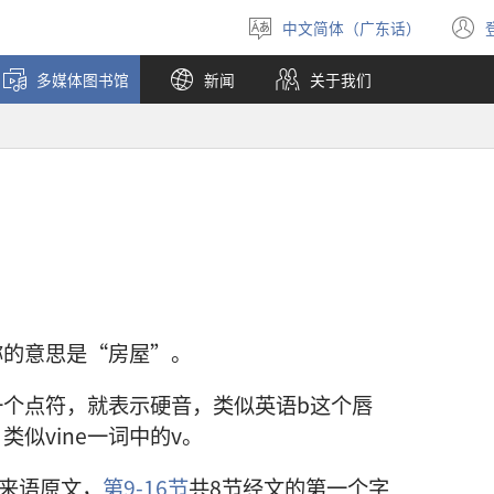
中文简体（广东话）
选
择
多媒体图书馆
新闻
关于我们
语
言
称的意思是“房屋”。
个点符，就表示硬音，类似英语b这个唇
似vine一词中的v。
伯来语原文，
第9-16节
共8节经文的第一个字