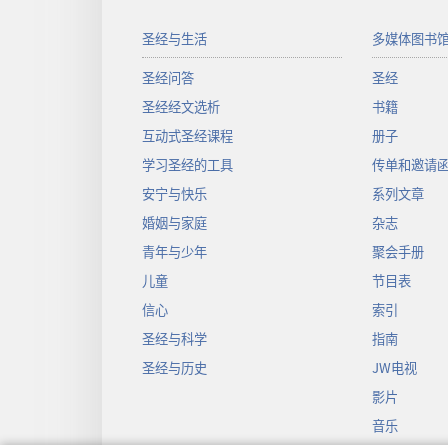
圣经与生活
多媒体图书
圣经问答
圣经
圣经经文选析
书籍
互动式圣经课程
册子
学习圣经的工具
传单和邀请
安宁与快乐
系列文章
婚姻与家庭
杂志
青年与少年
聚会手册
儿童
节目表
信心
索引
圣经与科学
指南
圣经与历史
JW电视
影片
音乐