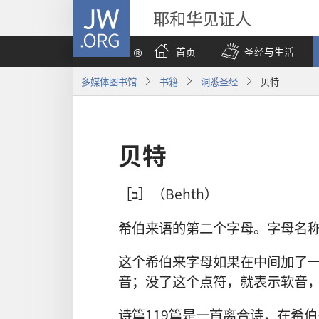
JW.ORG
耶和华见证人
首页
圣经与生活
多媒体图书馆
书籍
洞悉圣经
贝特
贝特
［
ב
］（Behth）
希伯来语的第二个字母。字母名
这个希伯来字母如果在中间加了一
音；没了这个点符，就表示软音，类
诗篇119篇是一首离合诗，在希