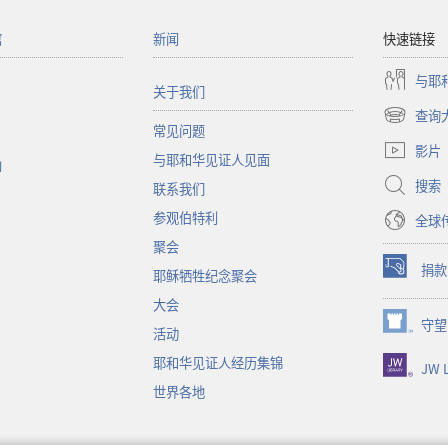
馆
新闻
快速链接
与耶
关于我们
查询
（打
常见问题
开
影片
与耶和华见证人见面
新
函
窗
搜索
联系我们
口）
参观伯特利
全球
聚会
捐款
耶稣牺牲纪念聚会
（打
开
大会
新
守望
（打
活动
窗
开
口）
耶和华见证人经历集锦
JW L
新
窗
世界各地
口）