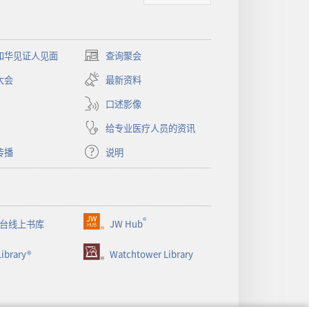
和华见证人见面
查询聚会
（打
开
大会
最新资料
新
窗
口述影像
口）
给专业医疗人员的资讯
传播
说明
®
台线上书库
JW Hub
（打
开
ibrary®
Watchtower Library
新
窗
口）