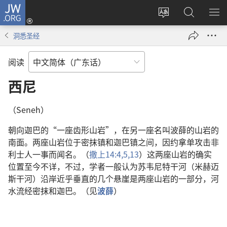
JW.ORG
登
录
更
搜
显
（打
改
索
示
洞悉圣经
开
网
JW.ORG
菜
新
站
单
阅读
窗
语
口）
言
西尼
（Seneh）
朝向迦巴的“一座齿形山岩”，在另一座名叫波薛的山岩的
南面。两座山岩位于密抹镇和迦巴镇之间，因约拿单攻击非
利士人一事而闻名。（
撒上14:4,5,
13
）这两座山岩的确实
位置至今不详，不过，学者一般认为苏韦尼特干河（米赫迈
斯干河）沿岸近乎垂直的几个悬崖是两座山岩的一部分，河
水流经密抹和迦巴。（见
波薛
）