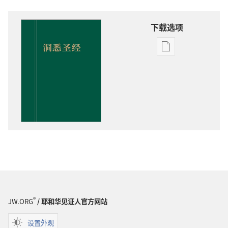
下载选项
电
子
出
版
物
下
载
选
项
洞
悉
圣
经
®
JW.ORG
/ 耶和华见证人官方网站
设置外观