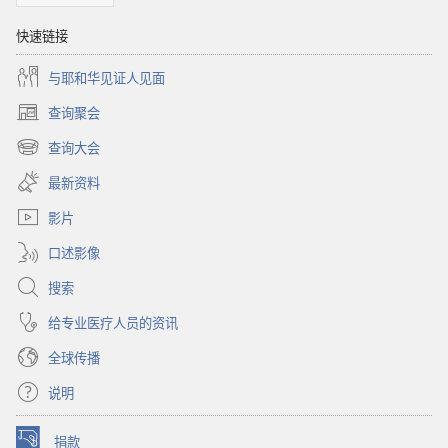
快速链接
与耶和华见证人见面
查询聚会
（打
开
查询大会
（打
新
开
窗
最新资料
新
口）
窗
影片
口）
口述影像
搜索
给专业医疗人员的资讯
全球传播
说明
捐款