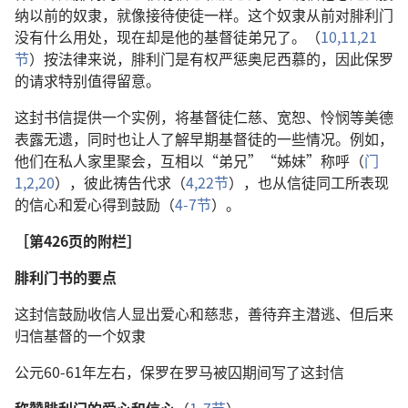
纳以前的奴隶，就像接待使徒一样。这个奴隶从前对腓利门
没有什么用处，现在却是他的基督徒弟兄了。（
10,11,
21
节
）按法律来说，腓利门是有权严惩奥尼西慕的，因此保罗
的请求特别值得留意。
这封书信提供一个实例，将基督徒仁慈、宽恕、怜悯等美德
表露无遗，同时也让人了解早期基督徒的一些情况。例如，
他们在私人家里聚会，互相以“弟兄”“姊妹”称呼（
门
1,2,
20
），彼此祷告代求（
4,
22节
），也从信徒同工所表现
的信心和爱心得到鼓励（
4-7节
）。
［第426页的附栏］
腓利门书的要点
这封信鼓励收信人显出爱心和慈悲，善待弃主潜逃、但后来
归信基督的一个奴隶
公元60-61年左右，保罗在罗马被囚期间写了这封信