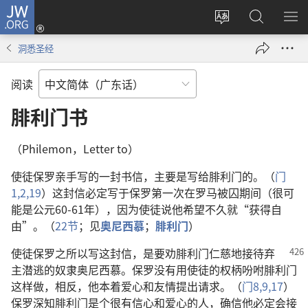
JW.ORG
登
录
更
搜
显
（打
改
索
示
洞悉圣经
开
网
JW.ORG
菜
新
站
单
阅读
窗
语
口）
言
腓利门书
（Philemon，Letter to）
使徒保罗亲手写的一封书信，主要是写给腓利门的。（
门
1,2,
19
）这封信必定写于保罗第一次在罗马被囚期间（很可
能是公元60-61年），因为使徒说他希望不久就“获得自
由”。（
22节
；见
奥尼西慕
；
腓利门
）
使徒保罗之所以写这封信，是要劝腓利门仁慈地接待弃
主潜逃的奴隶奥尼西慕。保罗没有用使徒的权柄吩咐腓利门
这样做，相反，他本着爱心和友情提出请求。（
门8,9,
17
）
保罗深知腓利门是个很有信心和爱心的人，确信他必定会接