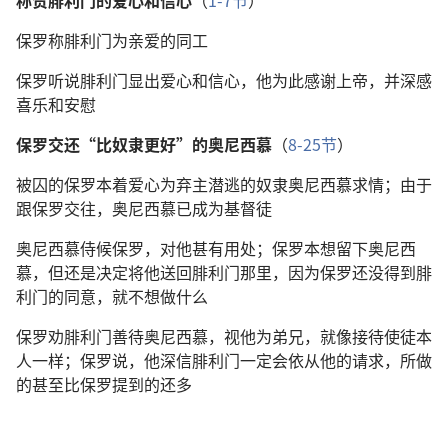
称赞腓利门的爱心和信心
（
1-7节
）
保罗称腓利门为亲爱的同工
保罗听说腓利门显出爱心和信心，他为此感谢上帝，并深感
喜乐和安慰
保罗交还“比奴隶更好”的奥尼西慕
（
8-25节
）
被囚的保罗本着爱心为弃主潜逃的奴隶奥尼西慕求情；由于
跟保罗交往，奥尼西慕已成为基督徒
奥尼西慕侍候保罗，对他甚有用处；保罗本想留下奥尼西
慕，但还是决定将他送回腓利门那里，因为保罗还没得到腓
利门的同意，就不想做什么
保罗劝腓利门善待奥尼西慕，视他为弟兄，就像接待使徒本
人一样；保罗说，他深信腓利门一定会依从他的请求，所做
的甚至比保罗提到的还多