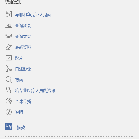
快速链接
与耶和华见证人见面
查询聚会
（打
开
查询大会
（打
新
开
窗
最新资料
新
口）
窗
影片
口）
口述影像
搜索
给专业医疗人员的资讯
全球传播
说明
捐款
（打
开