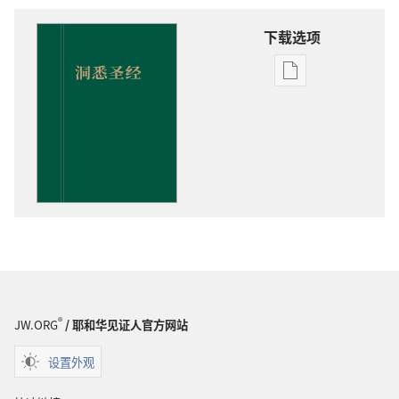
下载选项
电
子
出
版
物
下
载
选
项
洞
悉
圣
®
JW.ORG
/ 耶和华见证人官方网站
经
设置外观