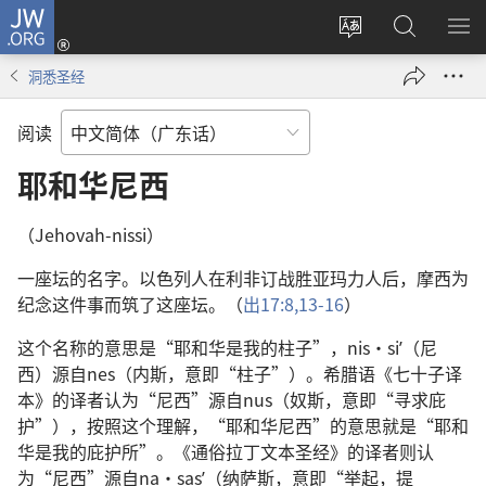
JW.ORG
登
录
更
搜
显
（打
改
索
示
洞悉圣经
开
网
JW.ORG
菜
新
站
单
阅读
窗
语
口）
言
耶和华尼西
（Jehovah-nissi）
一座坛的名字。以色列人在利非订战胜亚玛力人后，摩西为
纪念这件事而筑了这座坛。（
出17:8,
13-16
）
这个名称的意思是“耶和华是我的柱子”，nis·siʹ（尼
西）源自nes（内斯，意即“柱子”）。希腊语《七十子译
本》的译者认为“尼西”源自nus（奴斯，意即“寻求庇
护”），按照这个理解，“耶和华尼西”的意思就是“耶和
华是我的庇护所”。《通俗拉丁文本圣经》的译者则认
为“尼西”源自na·sasʹ（纳萨斯，意即“举起，提