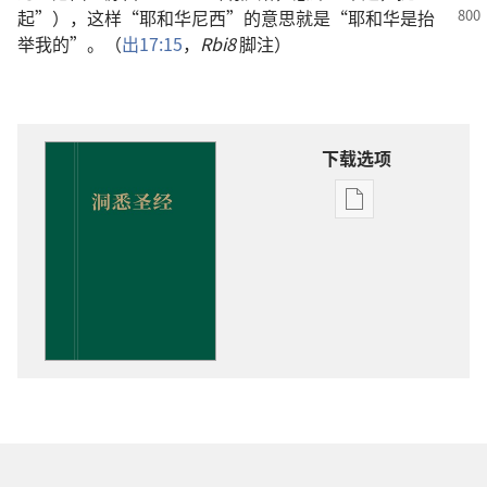
起”），这样“耶和华尼西”的
意思就是“耶和华是抬
举我的”。（
出17:15
，
Rbi8
脚注）
下载选项
电
子
出
版
物
下
载
选
项
洞
悉