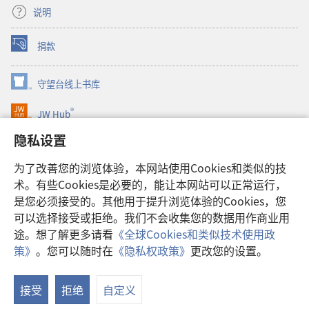
说明
捐款
（打
开
新
守望台线上书库
（打
窗
开
口）
®
JW Hub
新
（打
窗
开
隐私设置
口）
JW Library®
新
窗
为了改善您的浏览体验，本网站使用Cookies和类似的技
口）
Watchtower Library
术。有些Cookies是必要的，能让本网站可以正常运行，
是您必须接受的。其他用于提升浏览体验的Cookies，您
可以选择接受或拒绝。我们不会收集您的数据用作商业用
途。想了解更多请看
《全球Cookies和类似技术使用政
Copyright
© 2026 Watch Tower Bible and Tract Society of Pennsylvania.
策》
。您可以随时在
《隐私权政策》
更改您的设置。
使用条款
|
隐私权政策
|
隐私设置
接受
拒绝
自定义