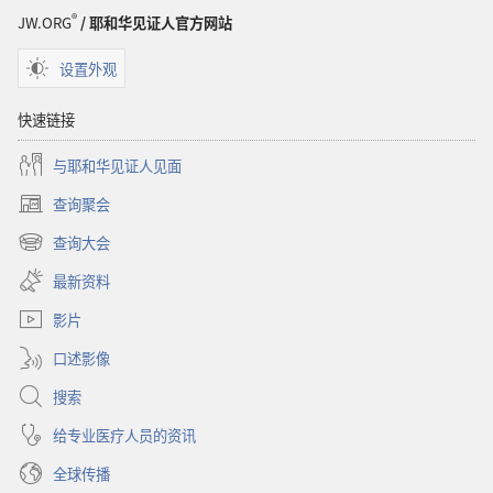
圣
®
JW.ORG
/ 耶和华见证人官方网站
经
设置外观
快速链接
与耶和华见证人见面
查询聚会
（打
开
查询大会
（打
新
开
窗
最新资料
新
口）
窗
影片
口）
口述影像
搜索
给专业医疗人员的资讯
全球传播