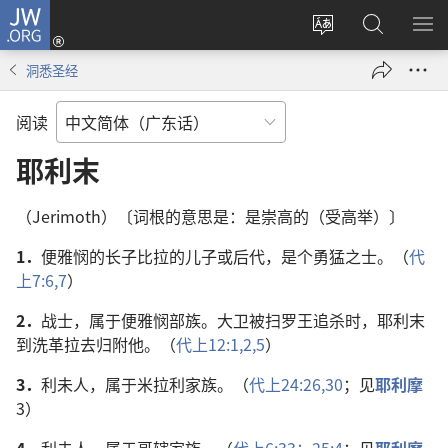
JW.ORG
登
录
更
搜
显
（打
改
索
示
洞悉圣经
开
网
JW.ORG
菜
新
站
单
阅读
窗
语
口）
言
耶利末
（Jerimoth）〔词根的意思是：是崇高的（受高举）〕
1．
便雅悯的长子比拉的儿子或后代，是个勇猛之士。（
代
上7:6,7
）
2．
战士，属于便雅悯部族。大卫被扫罗王追杀时，耶利末
到洗革拉去归附他。（
代上12:1,2,
5
）
3．
利未人，属于米拉利家族。（
代上24:26,
30
；见
耶利摩
3）