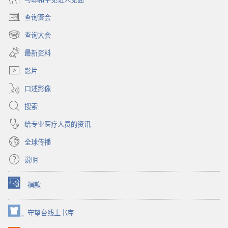
查询聚会
（打
开
查询大会
（打
新
开
窗
最新资料
新
口）
窗
影片
口）
口述影像
搜索
给专业医疗人员的资讯
全球传播
说明
捐款
（打
开
新
守望台线上书库
（打
窗
开
口）