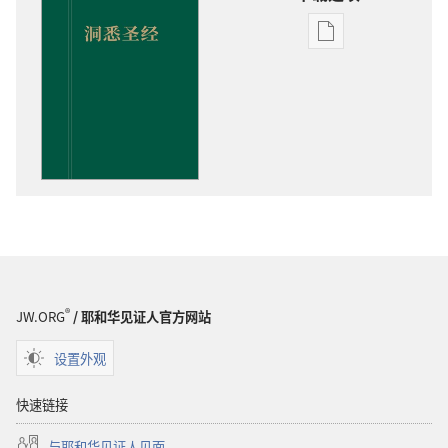
电
子
出
版
物
下
载
选
项
洞
悉
圣
®
JW.ORG
/ 耶和华见证人官方网站
经
设置外观
快速链接
与耶和华见证人见面