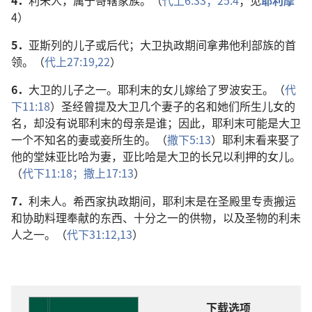
4．
利未人，属于哥辖家族。（
代上6:33；
25:4
；见
耶利摩
4）
5．
亚斯列的儿子或后代；大卫执政期间拿弗他利部族的首
领。（
代上27:19,
22
）
6．
大卫的儿子之一。耶利末的女儿嫁给了罗波安王。（
代
下11:18
）圣经曾提及大卫几个妻子的名和她们所生儿女的
名，却没有说耶利末的母亲是谁；因此，耶利末可能是大卫
一个不知名的妻或妾所生的。（
撒下5:13
）耶利末看来娶了
他的堂妹亚比哈为妻，亚比哈是大卫的长兄以利押的女儿。
（
代下11:18；
撒上17:13
）
7．
利未人。希西家执政期间，耶利末是在圣殿里专责搬运
和协助料理奉献的东西、十分之一的供物，以及圣物的利未
人之一。（
代下31:12,13
）
下载选项