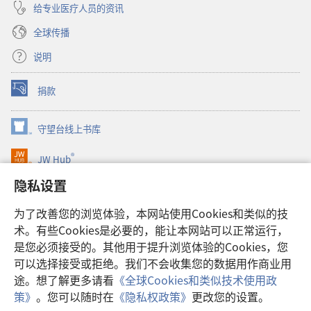
给专业医疗人员的资讯
全球传播
说明
捐款
（打
开
新
守望台线上书库
（打
窗
开
口）
®
JW Hub
新
（打
窗
开
隐私设置
口）
JW Library®
新
窗
为了改善您的浏览体验，本网站使用Cookies和类似的技
口）
Watchtower Library
术。有些Cookies是必要的，能让本网站可以正常运行，
是您必须接受的。其他用于提升浏览体验的Cookies，您
可以选择接受或拒绝。我们不会收集您的数据用作商业用
途。想了解更多请看
《全球Cookies和类似技术使用政
Copyright
© 2026 Watch Tower Bible and Tract Society of Pennsylvania.
策》
。您可以随时在
《隐私权政策》
更改您的设置。
使用条款
|
隐私权政策
|
隐私设置