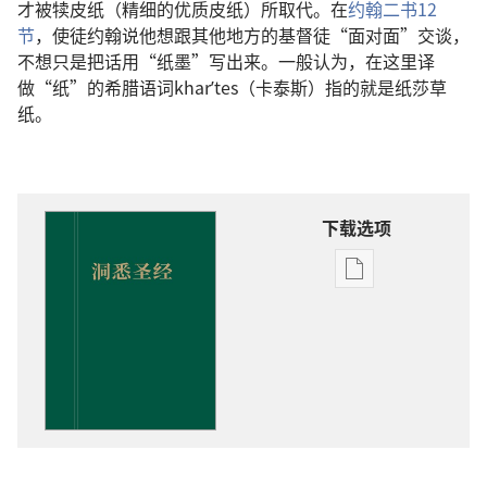
才被犊皮纸（精细的优质皮纸）所取代。在
约翰二书12
节
，使徒约翰说他想跟其他地方的基督徒“面对面”交谈，
不想只是把话用“纸墨”写出来。一般认为，在这里译
做“纸”的希腊语词kharʹtes（卡泰斯）指的就是纸莎草
纸。
下载选项
电
子
出
版
物
下
载
选