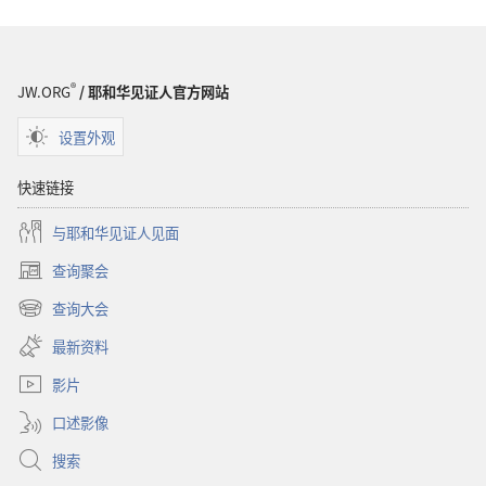
项
洞
悉
圣
®
JW.ORG
/ 耶和华见证人官方网站
经
设置外观
快速链接
与耶和华见证人见面
查询聚会
（打
开
查询大会
（打
新
开
窗
最新资料
新
口）
窗
影片
口）
口述影像
搜索