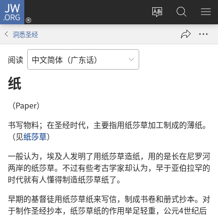
JW.ORG
登
录
更
搜
显
（打
改
索
示
洞悉圣经
开
网
JW.ORG
菜
新
站
单
阅读
窗
语
口）
言
纸
（Paper）
书写物料；在圣经时代，主要指用纸莎草加工制成的薄纸。
（见
纸莎草
）
一般认为，埃及人发明了用纸莎草造纸，用的是长在尼罗河
两岸的纸莎草。不过有些考古学家却认为，早于亚伯拉罕的
时代就有人懂得制造纸莎草纸了。
早期的基督徒用纸莎草纸来写信，制成书卷和册式抄本。对
于制作圣经抄本，纸莎草纸的作用举足轻重，公元4世纪后