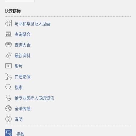
快速链接
与耶和华见证人见面
查询聚会
（打
开
查询大会
（打
新
开
窗
最新资料
新
口）
窗
影片
口）
口述影像
搜索
给专业医疗人员的资讯
全球传播
说明
捐款