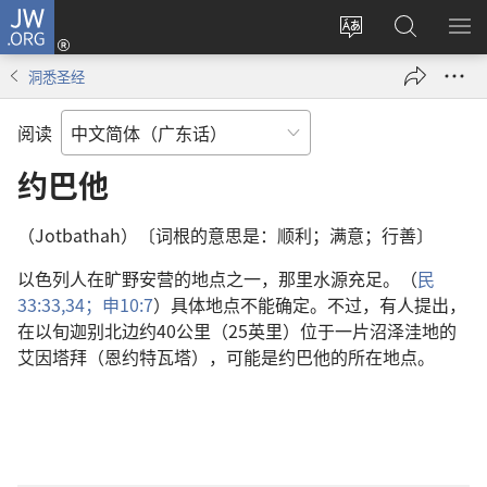
JW.ORG
登
录
更
搜
显
（打
改
索
示
洞悉圣经
开
网
JW.ORG
菜
新
站
单
阅读
窗
语
口）
言
约巴他
（Jotbathah）〔词根的意思是：顺利；满意；行善〕
以色列人在旷野安营的地点之一，那里水源充足。（
民
33:33,34；
申10:7
）具体地点不能确定。不过，有人提出，
在以旬迦别北边约40公里（25英里）位于一片沼泽洼地的
艾因塔拜（恩约特瓦塔），可能是约巴他的所在地点。