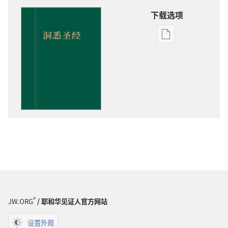
下载选项
电
子
出
版
物
下
载
选
项
洞
悉
圣
经
®
JW.ORG
/ 耶和华见证人官方网站
设置外观