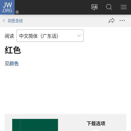
JW.ORG
登
录
更
搜
显
（打
改
索
示
洞悉圣经
开
网
JW.ORG
菜
新
站
单
阅读
窗
语
口）
言
红色
见
颜色
下载选项