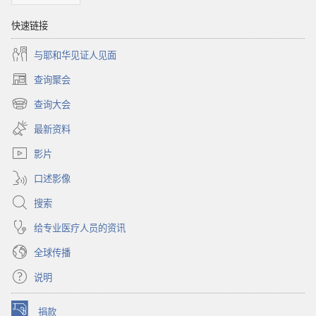
快速链接
与耶和华见证人见面
查询聚会
（打
开
查询大会
（打
新
开
窗
最新资料
新
口）
窗
影片
口）
口述影像
搜索
给专业医疗人员的资讯
全球传播
说明
捐款