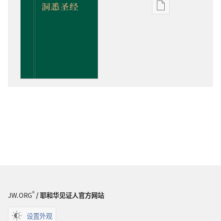
电
子
出
版
物
下
载
选
项
洞
悉
圣
经
®
JW.ORG
/ 耶和华见证人官方网站
设置外观