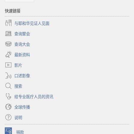
快速链接
与耶和华见证人见面
查询聚会
（打
开
查询大会
（打
新
开
窗
最新资料
新
口）
窗
影片
口）
口述影像
搜索
给专业医疗人员的资讯
全球传播
说明
捐款