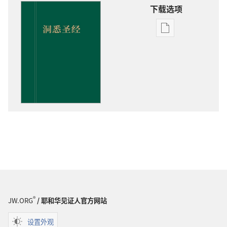
下载选项
电
子
出
版
物
下
载
选
项
洞
悉
圣
经
®
JW.ORG
/ 耶和华见证人官方网站
设置外观