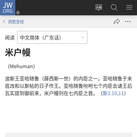
JW.ORG
登
录
更
搜
显
（打
改
索
示
洞悉圣经
开
网
JW.ORG
菜
新
站
单
阅读
窗
语
口）
言
米户幔
（Mehuman）
波斯王亚哈随鲁（薛西斯一世）的内臣之一。亚哈随鲁于末
底改和以斯帖的日子作王。亚哈随鲁吩咐七个内臣去请王后
瓦实提到御前来，米户幔列在七内臣之首。（
斯1:10,11
）