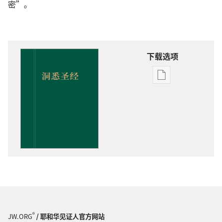
密”。
下载选项
电
子
出
版
物
下
载
选
项
洞
悉
圣
®
JW.ORG
/ 耶和华见证人官方网站