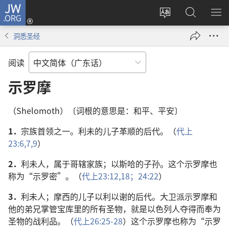
JW.ORG
登
录
更
搜
显
（打
改
索
示
洞悉圣经
开
网
JW.ORG
菜
新
站
单
阅读
窗
语
口）
言
示罗摩
（Shelomoth）〔词根的意思是：和平、平安〕
1．
宗族首领之一。利未的儿子革顺的后代。（
代上
23:6,7,
9
）
2．
利未人，属于哥辖家族；以斯哈的子孙。这个示罗摩也
称为“示罗密”。（
代上23:12,
18；
24:22
）
3．
利未人；摩西的儿子以利以谢的后代。大卫派示罗摩和
他的弟兄掌管宝库里的所有圣物，就是以色列人夺得而奉为
圣物的战利品。（
代上26:25-28
）这个示罗摩也称为“示罗