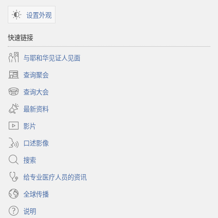
经
设置外观
快速链接
与耶和华见证人见面
查询聚会
（打
开
查询大会
（打
新
开
窗
最新资料
新
口）
窗
影片
口）
口述影像
搜索
给专业医疗人员的资讯
全球传播
说明