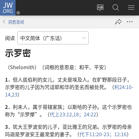
JW.ORG
登
录
更
搜
显
（打
改
索
示
洞悉圣经
开
网
JW.ORG
菜
新
站
单
阅读
窗
语
口）
言
示罗密
（Shelomith）〔词根的意思是：和平、平安〕
1．
但人底伯利的女儿，丈夫是埃及人。在旷野那段日子，
示罗密的儿子因为咒诅耶和华的圣名而被处死。（
利24:10-
14,
23
）
2．
利未人，属于哥辖家族；以斯哈的子孙。这个示罗密也
称为“示罗摩”。（
代上23:12,
18；
24:22
）
3．
犹大王罗波安的儿子，亚比雅王的兄弟。示罗密的母亲
玛迦是罗波安王最宠爱的妻子。（
代下11:20-23；
12:16
）