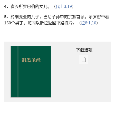
4．
省长所罗巴伯的女儿。（
代上3:19
）
5．
约细斐亚的儿子，巴尼子孙中的宗族首领。示罗密带着
160个男丁，随同以斯拉返回耶路撒冷。（
拉8:1,
10
）
下载选项
电
子
出
版
物
下
载
选
项