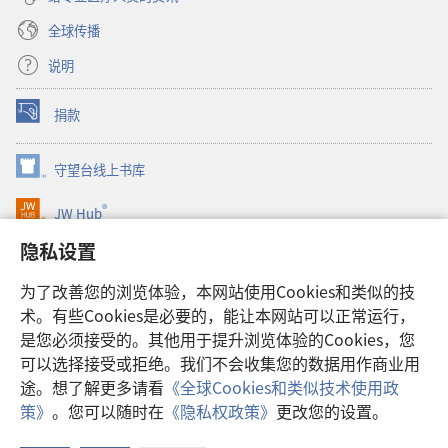
全球传播
说明
捐款
（打
开
新
守望台线上书库
（打
窗
开
口）
®
JW Hub
新
（打
窗
开
隐私设置
口）
JW Library®
新
窗
为了改善您的浏览体验，本网站使用Cookies和类似的技
口）
Watchtower Library
术。有些Cookies是必要的，能让本网站可以正常运行，
是您必须接受的。其他用于提升浏览体验的Cookies，您
可以选择接受或拒绝。我们不会收集您的数据用作商业用
途。想了解更多请看
《全球Cookies和类似技术使用政
Copyright
© 2026 Watch Tower Bible and Tract Society of Pennsylvania.
策》
。您可以随时在
《隐私权政策》
更改您的设置。
使用条款
|
隐私权政策
|
隐私设置