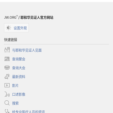
洞
悉
圣
®
JW.ORG
/ 耶和华见证人官方网站
经
设置外观
快速链接
与耶和华见证人见面
查询聚会
（打
开
查询大会
（打
新
开
窗
最新资料
新
口）
窗
影片
口）
口述影像
搜索
给专业医疗人员的资讯