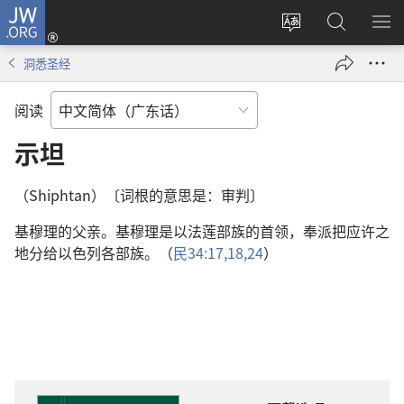
JW.ORG
登
录
更
搜
显
（打
改
索
示
洞悉圣经
开
网
JW.ORG
菜
新
站
单
阅读
窗
语
口）
言
示坦
（Shiphtan）〔词根的意思是：审判〕
基穆理的父亲。基穆理是以法莲部族的首领，奉派把应许之
地分给以色列各部族。（
民34:17,18,
24
）