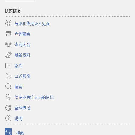
快速链接
与耶和华见证人见面
查询聚会
（打
开
查询大会
（打
新
开
窗
最新资料
新
口）
窗
影片
口）
口述影像
搜索
给专业医疗人员的资讯
全球传播
说明
捐款