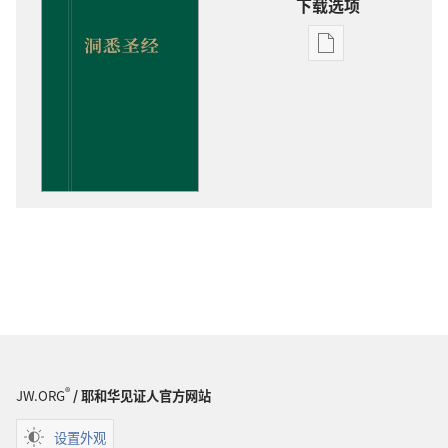
下载选项
电
子
出
版
物
下
载
选
项
洞
悉
圣
经
®
JW.ORG
/ 耶和华见证人官方网站
设置外观