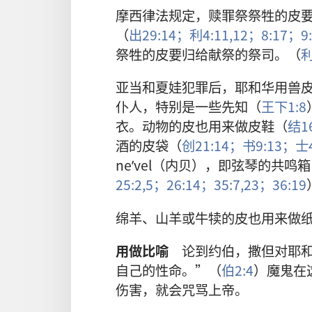
摩西律法规定，赎罪祭祭牲的皮
（
出29:14；
利4:11,12；
8:17；
9
祭牲的皮要归给献祭的祭司。（
利
亚当和夏娃犯罪后，耶和华用兽
仆人，特别是一些先知（
王下1:8
衣。动物的皮也用来做皮鞋（
结16
酒的皮袋（
创21:14；
书9:13；
士
neʹvel（内贝），即弦琴的共鸣
25:2,
5；
26:14；
35:7,
23；
36:19
绵羊、山羊或牛犊的皮也用来做
用做比喻
论到约伯，撒但对耶和
自己的性命。”（
伯2:4
）魔鬼在
伤害，就会咒骂上帝。