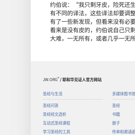
约伯说：“我只剩牙皮，险死还
有不同的译法，这些译法却要调
有了一些新发现，但看来没有必
看来是
没有皮的，约伯说自己只
大难，一无所有，或者几乎一无
®
JW.ORG
/ 耶和华见证人官方网站
圣经与生活
多媒体图书
圣经问答
圣经
圣经经文选析
书籍
互动式圣经课程
册子
学习圣经的工具
传单和邀请