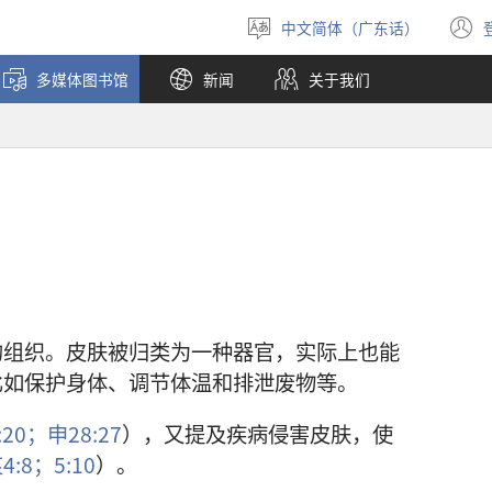
中文简体（广东话）
选
择
多媒体图书馆
新闻
关于我们
语
言
的组织。皮肤被归类为一种器官，实际上也能
比如保护身体、调节体温和排泄废物等。
:20；
申28:27
），又提及疾病侵害皮肤，使
4:8；
5:10
）。