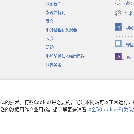
窗
搜索
联系我们
口）
参观伯特利
全球
聚会
捐款
耶稣牺牲纪念聚会
（打
开
大会
新
守望
（打
活动
窗
开
口）
耶和华见证人经历集锦
JW L
新
窗
世界各地
口）
音
和类似的技术。有些Cookies是必要的，能让本网站可以正常运
收集您的数据用作商业用途。想了解更多请看
《全球Cookies和
使用条款
|
隐私权
 Watch Tower Bible and Tract Society of Pennsylvania.