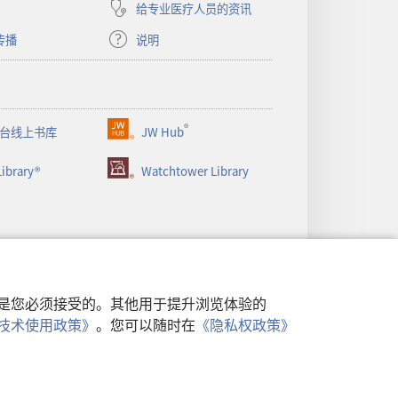
给专业医疗人员的资讯
传播
说明
®
台线上书库
JW Hub
（打
开
ibrary®
Watchtower Library
新
窗
口）
行，是您必须接受的。其他用于提升浏览体验的
类似技术使用政策》
。您可以随时在
《隐私权政策》
政策
|
隐私设置