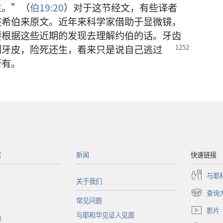
生。”（
伯19:20
）对于这节经文，有些译者
整希伯来原文。近年来科学家借助于显微镜，
要根据这些近期的发现去理解约伯的话。牙齿
剩牙皮，险死还生，看来只是说自己逃过
所有。
馆
新闻
快速链接
与耶
关于我们
查询
（打
常见问题
开
影片
与耶和华见证人见面
新
函