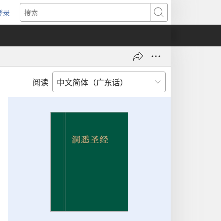
登录
（打
搜
开
索
新
窗
口）
阅读