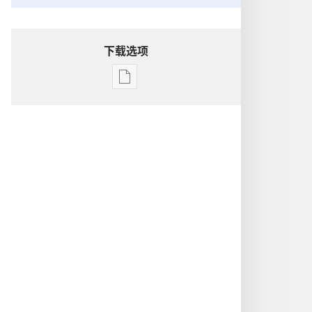
下载选项
电
子
出
版
物
下
载
选
项
洞
悉
圣
经