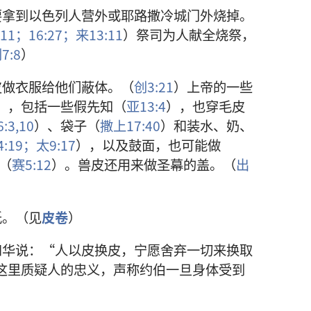
要拿到以色列人营外或耶路撒冷城门外烧掉。
:11；
16:27；
来13:11
）祭司为人献全烧祭，
7:8
）
皮做衣服给他们蔽体。（
创3:21
）上帝的一些
），包括一些假先知（
亚13:4
），也穿毛皮
:3,
10
）、袋子（
撒上17:40
）和装水、奶、
4:19；
太9:17
），以及鼓面，也可能做
箱（
赛5:12
）。兽皮还用来做圣幕的盖。（
出
）
纸。（见
皮卷
）
华说：“人以皮换皮，宁愿舍弃一切来换取
这里质疑人的忠义，声称约伯一旦身体受到