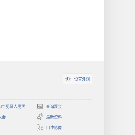
设置外观
和华见证人见面
查询聚会
（打
开
大会
最新资料
新
窗
口述影像
口）