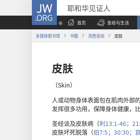
JW.ORG
耶和华见证人
首页
圣经与生活
多媒体图书馆
书籍
洞悉圣经
皮肤
皮肤
（Skin）
人或动物身体表面包在肌肉外部
发挥很多功用，保障身体健康，
圣经谈及皮肤病（
利13:1-46；
21
皮肤坏死脱落（
伯7:5；
30:30；
哀