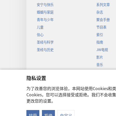
安宁与快乐
系列文章
婚姻与家庭
杂志
青年与少年
聚会手册
儿童
节目表
信心
索引
圣经与科学
指南
圣经与历史
JW电视
影片
音乐
圣经戏剧录
隐私设置
圣经有声剧
为了改善您的浏览体验，本网站使用Cookies
Cookies，您可以选择接受或拒绝。我们不会
更改您的设置。
Copyright
© 2026
接受
拒绝
自定义