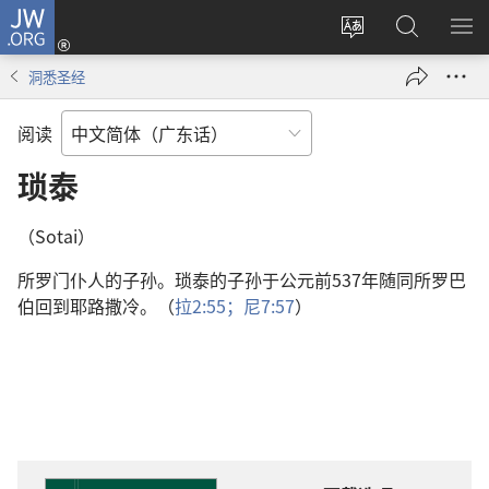
JW.ORG
登
录
更
搜
显
（打
改
索
示
洞悉圣经
开
网
JW.ORG
菜
新
站
单
阅读
窗
语
口）
言
琐泰
（Sotai）
所罗门仆人的子孙。琐泰的子孙于公元前537年随同所罗巴
伯回到耶路撒冷。（
拉2:55；
尼7:57
）