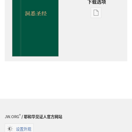
下载选项
电
子
出
版
物
下
载
选
项
洞
悉
圣
经
®
JW.ORG
/ 耶和华见证人官方网站
设置外观