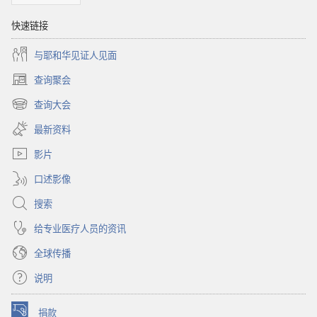
快速链接
与耶和华见证人见面
查询聚会
（打
开
查询大会
（打
新
开
窗
最新资料
新
口）
窗
影片
口）
口述影像
搜索
给专业医疗人员的资讯
全球传播
说明
捐款