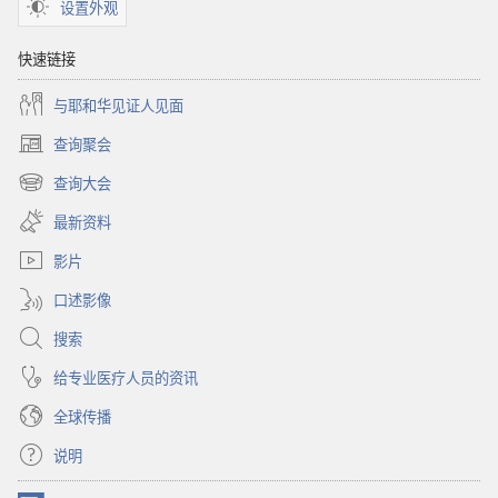
设置外观
快速链接
与耶和华见证人见面
查询聚会
（打
开
查询大会
（打
新
开
窗
最新资料
新
口）
窗
影片
口）
口述影像
搜索
给专业医疗人员的资讯
全球传播
说明