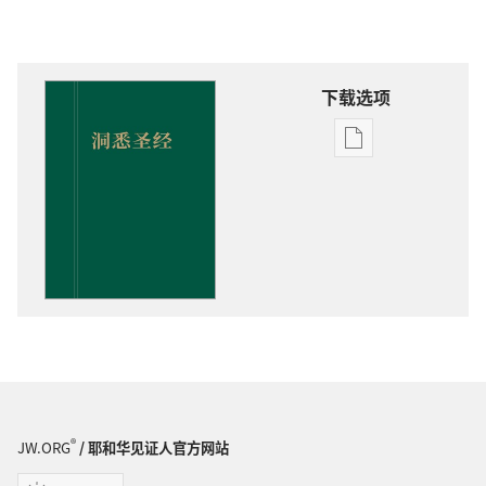
下载选项
电
子
出
版
物
下
载
选
项
洞
悉
圣
®
JW.ORG
/ 耶和华见证人官方网站
经