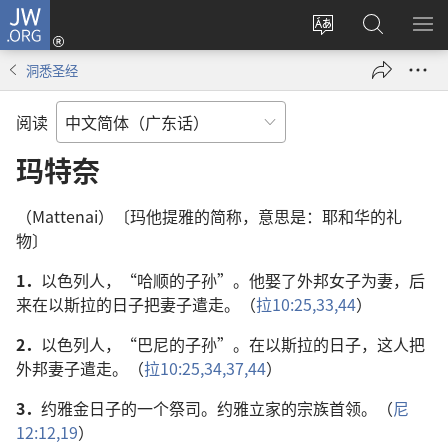
JW.ORG
登
录
更
搜
显
（打
改
索
示
洞悉圣经
开
网
JW.ORG
菜
新
站
单
阅读
窗
语
口）
言
玛特奈
（Mattenai）〔玛他提雅的简称，意思是：耶和华的礼
物〕
1．
以色列人，“哈顺的子孙”。他娶了外邦女子为妻，后
来在以斯拉的日子把妻子遣走。（
拉10:25,
33,
44
）
2．
以色列人，“巴尼的子孙”。在以斯拉的日子，这人把
外邦妻子遣走。（
拉10:25,
34,
37,
44
）
3．
约雅金日子的一个祭司。约雅立家的宗族首领。（
尼
12:12,
19
）