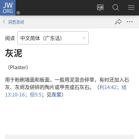
JW.ORG
登
录
更
搜
显
（打
改
索
示
洞悉圣经
开
网
JW.ORG
菜
新
站
单
阅读
窗
语
口）
言
灰泥
（Plaster）
用于粉刷墙面和板面，一般用泥混合碎草，有时还加入石
灰、灰烬及研碎的陶片或甲壳或石灰石。（
利14:42；
结
13:10-16；
但5:5
；见
灰浆
）