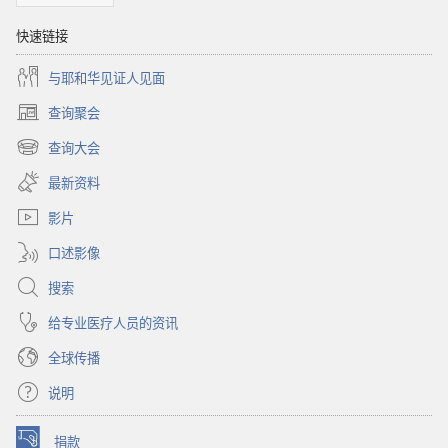
快速链接
与耶和华见证人见面
查询聚会
（打
开
查询大会
（打
新
开
窗
最新资料
新
口）
窗
影片
口）
口述影像
搜索
给专业医疗人员的资讯
全球传播
说明
捐款