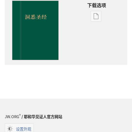
下载选项
电
子
出
版
物
下
载
选
项
洞
悉
圣
经
®
JW.ORG
/ 耶和华见证人官方网站
设置外观