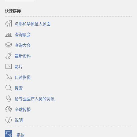
快速链接
与耶和华见证人见面
查询聚会
（打
开
查询大会
（打
新
开
窗
最新资料
新
口）
窗
影片
口）
口述影像
搜索
给专业医疗人员的资讯
全球传播
说明
捐款