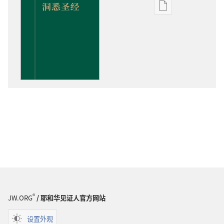
电
子
出
版
物
下
载
选
项
洞
悉
圣
经
®
JW.ORG
/ 耶和华见证人官方网站
设置外观