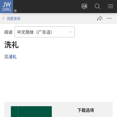
JW.ORG
登
录
更
搜
显
（打
改
索
示
洞悉圣经
开
网
JW.ORG
菜
新
站
单
阅读
窗
语
口）
言
洗礼
见
浸礼
下载选项