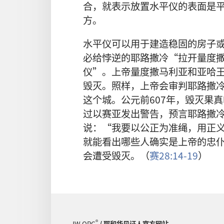
合，就表示放置水平仪的表面是
方。
水平仪可以用于建造稳固的房子
必给悖逆的耶路撒冷“拉开量度
仪”。上帝量度撒马利亚和亚哈
毁灭。照样，上帝会审判耶路撒
这个城。公元前607年，毁灭果
过以赛亚发出警告，预言耶路撒
说：“我要以公正为准绳，用正
就能看出哪些人确实是上帝的忠
会遭受毁灭。（
赛28:14-19
）
®
JW.ORG
/ 耶和华见证人官方网站