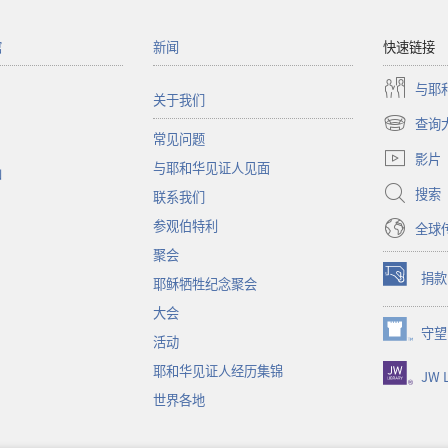
馆
新闻
快速链接
与耶
关于我们
查询
（打
常见问题
开
影片
与耶和华见证人见面
新
函
窗
搜索
联系我们
口）
参观伯特利
全球
聚会
捐款
耶稣牺牲纪念聚会
（打
开
大会
新
守望
（打
活动
窗
开
口）
耶和华见证人经历集锦
JW L
新
窗
世界各地
口）