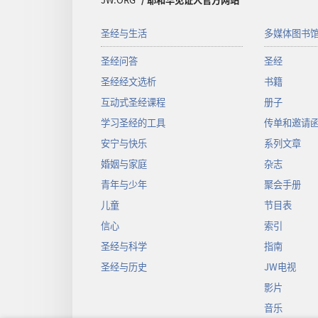
圣经与生活
多媒体图书
圣经问答
圣经
圣经经文选析
书籍
互动式圣经课程
册子
学习圣经的工具
传单和邀请
安宁与快乐
系列文章
婚姻与家庭
杂志
青年与少年
聚会手册
儿童
节目表
信心
索引
圣经与科学
指南
圣经与历史
JW电视
影片
音乐