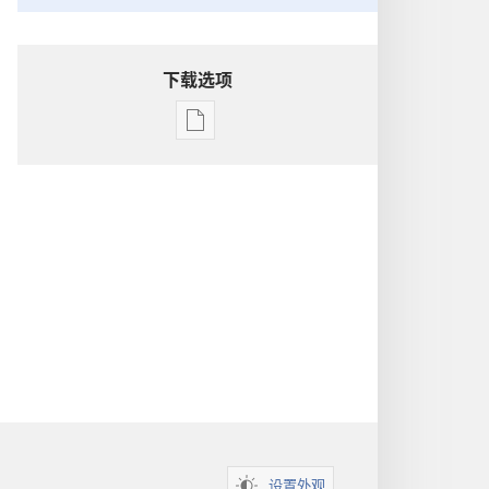
下载选项
电
子
出
版
物
下
载
选
项
洞
悉
圣
经
设置外观