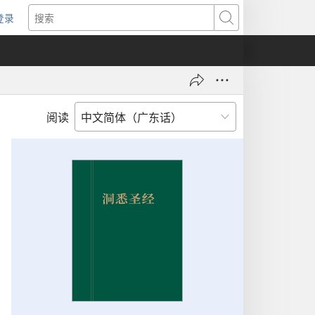
登录
（打
搜
开
索
新
窗
口）
阅读