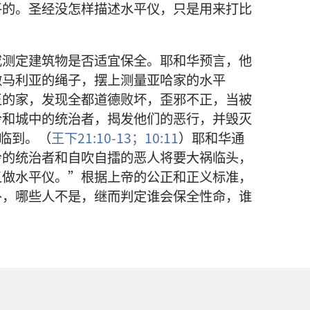
平的。圣经没怎样描述水平仪，只是用来打比
或测定建筑物是否适宜保全。耶和华预言，他
撒马利亚的绳子，摆上测量亚哈家的水平
王的家，发现全都道德败坏，歪邪不正，当被
冷和城中的统治者，揭发他们的恶行，并毁灭
真临到。（
王下21:10-13；
10:11
）耶和华通
冷的统治者和自吹自擂的恶人将要大祸临头，
义做水平仪。”根据上帝的公正和正义标准，
仆，哪些人不是，继而判定谁会保全性命，谁