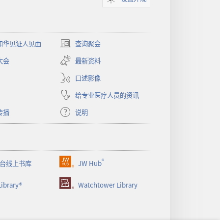
和华见证人见面
查询聚会
（打
开
大会
最新资料
新
窗
口述影像
口）
给专业医疗人员的资讯
传播
说明
®
台线上书库
JW Hub
（打
开
ibrary®
Watchtower Library
新
窗
口）