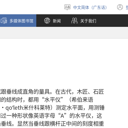
中文简体（广东话）
选
择
多媒体图书馆
新闻
关于我们
语
言
或跟垂线成直角的量具。在古代，木匠、石匠
同的结构时，都用“水平仪”（希伯来语
ish·qoʹleth米什科莱特）测定水平面，用测锤
过一种形状像英语字母“A”的水平仪，这
铅垂线。显然当垂线跟横杆正中间的刻度相重