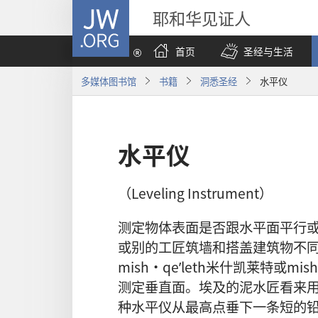
JW.ORG
耶和华见证人
首页
圣经与生活
多媒体图书馆
书籍
洞悉圣经
水平仪
水平仪
（Leveling Instrument）
测定物体表面是否跟水平面平行
或别的工匠筑墙和搭盖建筑物不
mish·qeʹleth米什凯莱特或m
测定垂直面。埃及的泥水匠看来用
种水平仪从最高点垂下一条短的