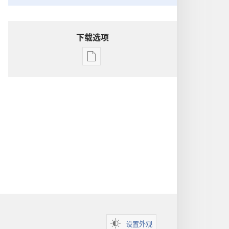
下载选项
电
子
出
版
物
下
载
选
项
洞
悉
圣
经
设置外观