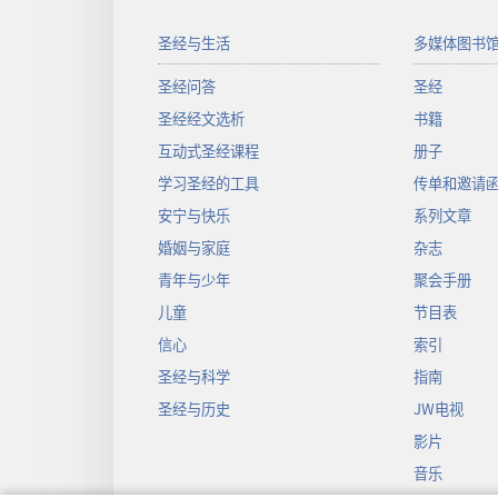
圣经与生活
多媒体图书
圣经问答
圣经
圣经经文选析
书籍
互动式圣经课程
册子
学习圣经的工具
传单和邀请
安宁与快乐
系列文章
婚姻与家庭
杂志
青年与少年
聚会手册
儿童
节目表
信心
索引
圣经与科学
指南
圣经与历史
JW电视
影片
音乐