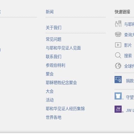
馆
新闻
快速链接
与耶
关于我们
查询
（打
常见问题
开
影片
与耶和华见证人见面
新
函
窗
搜索
联系我们
口）
参观伯特利
全球
聚会
捐款
耶稣牺牲纪念聚会
（打
开
大会
新
守望
（打
活动
窗
开
口）
耶和华见证人经历集锦
JW L
新
窗
世界各地
口）