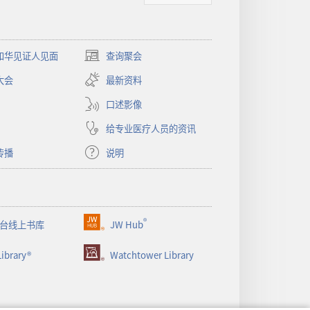
和华见证人见面
查询聚会
（打
开
大会
最新资料
新
窗
口述影像
口）
给专业医疗人员的资讯
传播
说明
®
台线上书库
JW Hub
（打
开
ibrary®
Watchtower Library
新
窗
口）