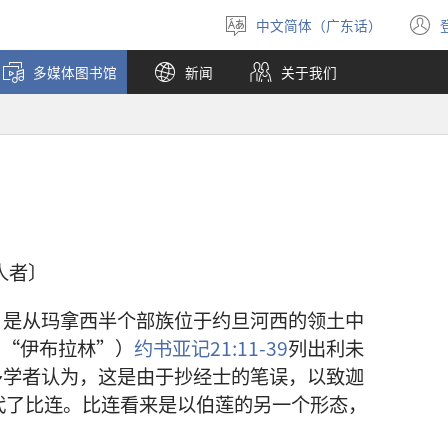
中文简体（广东话）
选
择
多媒体图书馆
新闻
关于我们
语
言
人者〕
，是从玛拿西半个部族位于约旦河西的领土中
，
“伊布拉林”）
约书亚记21:11-39
列出利未
多学者认为，这是由于抄经士的笔误，以致迦
代了比连。比连看来是以伯莲的另一个形态，