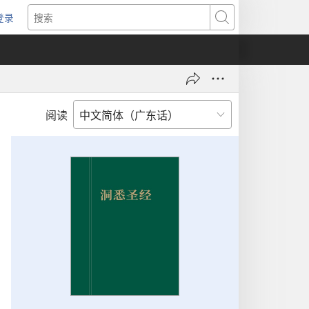
登录
（打
搜
开
索
新
窗
口）
阅读