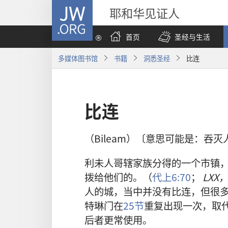
JW.ORG
耶和华见证人
首页
圣经与生活
多媒体图书馆
书籍
洞悉圣经
比连
比连
（Bileam）〔意思可能是：吞灭
利未人哥辖家族分得的一个市镇
拨给他们的。（
代上6:70
；
LXX
人的城，当中并没有比连，但很
特琳门在
25节
重复出现一次，取
后者更常使用。