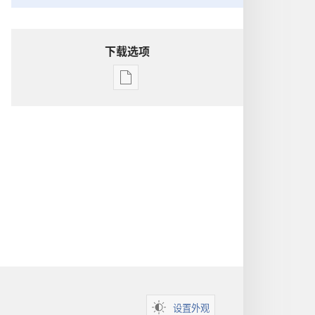
下载选项
电
子
出
版
物
下
载
选
项
洞
悉
圣
经
设置外观