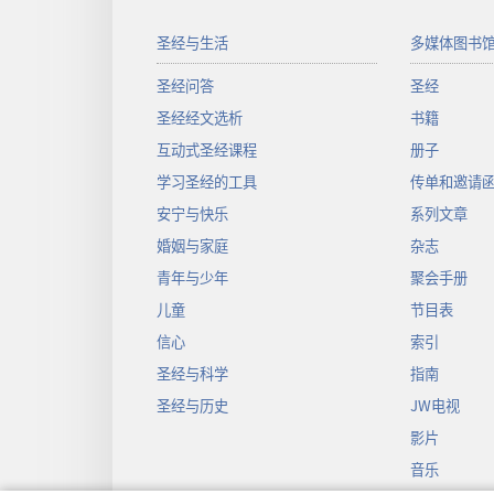
圣经与生活
多媒体图书
圣经问答
圣经
圣经经文选析
书籍
互动式圣经课程
册子
学习圣经的工具
传单和邀请
安宁与快乐
系列文章
婚姻与家庭
杂志
青年与少年
聚会手册
儿童
节目表
信心
索引
圣经与科学
指南
圣经与历史
JW电视
影片
音乐