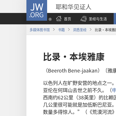
JW.ORG
耶和华见证人
首页
圣经与生活
多媒体图书馆
书籍
洞悉圣经
比录·本埃雅
比录·本埃雅康
（Beeroth Bene-jaakan）
以色列人在旷野安营的地点之一
亚伦在何珥山去世之前不久。（
申
西南约62公里（38英里）的比
几公里很可能就是加低斯巴尼亚
数量多得惊人。”（《荒漠河流》，