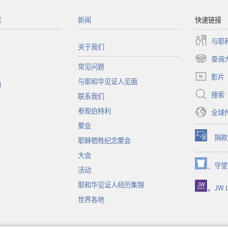
馆
新闻
快速链接
与耶
关于我们
查询
（打
常见问题
开
影片
与耶和华见证人见面
新
函
窗
搜索
联系我们
口）
参观伯特利
全球
聚会
捐款
耶稣牺牲纪念聚会
（打
开
大会
新
守望
（打
活动
窗
开
口）
耶和华见证人经历集锦
JW L
新
窗
世界各地
口）