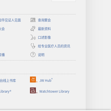
和华见证人见面
查询聚会
（打
开
大会
最新资料
新
窗
口述影像
口）
给专业医疗人员的资讯
传播
说明
®
台线上书库
JW Hub
（打
开
ibrary®
Watchtower Library
新
窗
口）