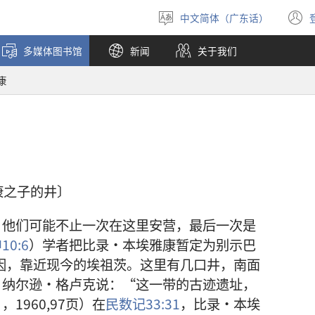
中文简体（广东话）
选
择
多媒体图书馆
新闻
关于我们
语
言
康
〔雅康之子的井〕
。他们可能不止一次在这里安营，最后一次是
10:6
）学者把比录·本埃雅康暂定为别示巴
赖因，靠近现今的埃祖茨。这里有几口井，南面
。纳尔逊·格卢克说：“这一带的古迹遗址，
1960,97页）在
民数记33:31
，比录·本埃