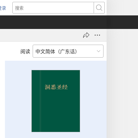
登录
（打
搜
开
索
新
窗
口）
阅读