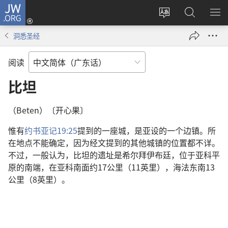
JW.ORG
登
录
更
搜
显
（打
改
索
示
洞悉圣经
开
网
JW.ORG
菜
新
站
单
阅读
窗
语
口）
言
比坦
（Beten）〔开心果〕
惟有
约书亚记19:25
提到的一座城，是亚设的一个边镇。所
在地点不能确定，因为经文提到的其他城镇的位置都不详。
不过，一般认为，比坦的遗址是希尔拜伊布廷，位于亚科平
原的南端，在亚科南面约17公里（11英里），海法东南13
公里（8英里）。