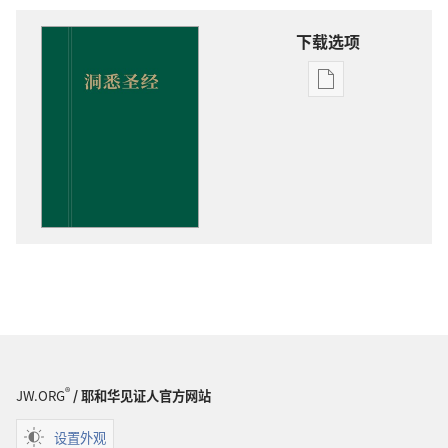
下载选项
电
子
出
版
物
下
载
选
项
洞
悉
圣
经
®
JW.ORG
/ 耶和华见证人官方网站
设置外观