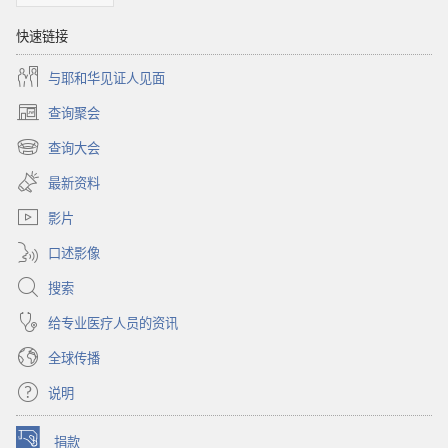
快速链接
与耶和华见证人见面
查询聚会
（打
开
查询大会
（打
新
开
窗
最新资料
新
口）
窗
影片
口）
口述影像
搜索
给专业医疗人员的资讯
全球传播
说明
捐款