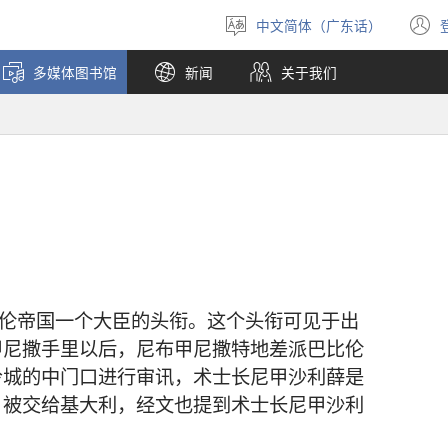
中文简体（广东话）
选
择
多媒体图书馆
新闻
关于我们
语
言
比伦帝国一个大臣的头衔。这个头衔可见于出
甲尼撒手里以后，尼布甲尼撒特地差派巴比伦
冷城的中门口进行审讯，术士长尼甲沙利薛是
，被交给基大利，经文也提到术士长尼甲沙利