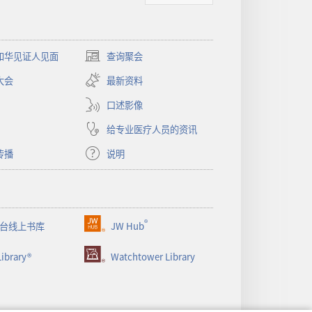
和华见证人见面
查询聚会
（打
开
大会
最新资料
新
窗
口述影像
口）
给专业医疗人员的资讯
传播
说明
®
台线上书库
JW Hub
（打
开
ibrary®
Watchtower Library
新
窗
口）