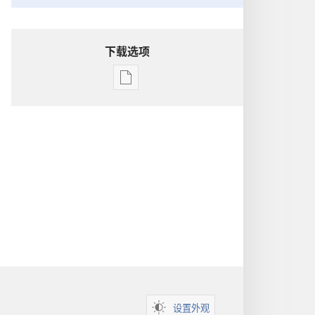
下载选项
电
子
出
版
物
下
载
选
项
洞
悉
圣
经
设置外观