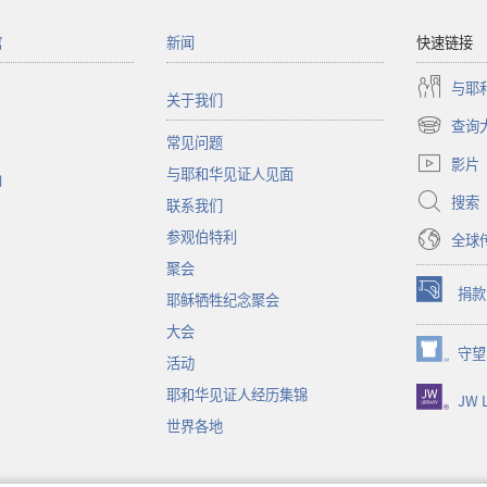
馆
新闻
快速链接
与耶
关于我们
查询
（打
常见问题
开
影片
与耶和华见证人见面
新
函
窗
搜索
联系我们
口）
参观伯特利
全球
聚会
捐款
耶稣牺牲纪念聚会
（打
开
大会
新
守望
（打
活动
窗
开
口）
耶和华见证人经历集锦
JW L
新
窗
世界各地
口）