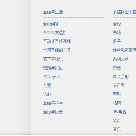
圣经与生活
多媒体图书
圣经问答
圣经
圣经经文选析
书籍
互动式圣经课程
册子
学习圣经的工具
传单和邀请
安宁与快乐
系列文章
婚姻与家庭
杂志
青年与少年
聚会手册
儿童
节目表
信心
索引
圣经与科学
指南
圣经与历史
JW电视
影片
音乐