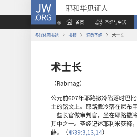
JW.ORG
耶和华见证人
首页
圣经与生活
多媒体图书馆
书籍
洞悉圣经
术士长
术士长
（Rabmag）
公元前607年耶路撒冷陷落时巴
土的铭文上。耶路撒冷落在尼布
一些长官做审判官，坐在耶路撒
其中之一。圣经记述耶利米获释
薛。（
耶39:3,
13,14
）