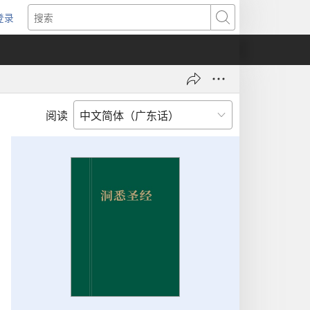
登录
（打
搜
开
索
新
窗
口）
阅读