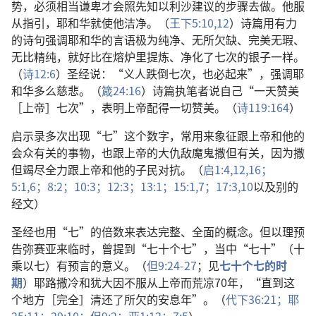
势，必须相当谦卑才会照先知以利沙建议的步骤去做。他服
从指引，耶和华就使他洁净。（
王下5:10,
12
）诗篇用有力
的诗句强调耶和华的言语极为纯净、无所欠缺、完美无瑕、
无比精纯，就好比在熔炉里提炼、净化了七次的银子一样。
（
诗12:6
）圣经说：“义人跌倒七次，也必起来”，强调耶
和华多么慈悲。（
箴24:16
）诗篇执笔者说自己“一天赞美
［上帝］七次”，表明上帝配得一切赞美。（
诗119:164
）
启示录多次出现“七”这个数字，常用来象征跟上帝和他的
会众有关的事物，也跟上帝的大仇敌魔鬼撒但有关，因为撒
但竭尽全力跟上帝和他的子民对抗。（
启1:4,
12,
16；
5:1,
6；
8:2；
10:3；
12:3；
13:1；
15:1,
7；
17:3,
10
以及别的
经文）
圣经也用“七”的倍数来表达完整、全面的概念。但以理预
告弥赛亚来临时，曾提到“七十个七”，当中“七十”（十
乘以七）有预言的意义。（
但9:24-27
；见
七十个七的时
期
）耶路撒冷和犹大因不服从上帝而荒凉70年，“直到这
个地方［完全］清还了所欠的安息年”。（
代下36:21；
耶