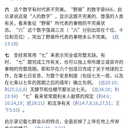
六
这个数字有时代表不完美。“野兽”的数字是666，启
示录说这是“人的数字”，显示这跟不完美的、堕落的人类
有关，看来象征“野兽”所代表的事物的不完美状
态。“六”这个数字强调三次（“六”分别出现在个位、十
位和百位），突出了野兽所代表的事物多么不完美。（
启
13:18
）
七
圣经常常用“七”来表示完全或完整无缺。有
时，“七”跟完成工作有关，也可以指上帝所建立或容许的
事物的完整周期。耶和华在六个创造日完成了关于地球的工
作，在第七日安息，为整个安息制度（包括七天一周，以及
在七乘以七年的周期之后的禧年）确立先例。（
出20:10；
利25:2,
6,
8
）无酵节和住棚节都长达七天。（
出34:18；
利
23:34
）“七”看来常常跟利未人献祭的规定（
利4:6；
16:14,
19；
民28:11
）和洁净有关（
利14:7,8,
16,
27,
51；
王
下5:10
）。
启示录记载七群会众的特点，全面反映了上帝在地上
所有