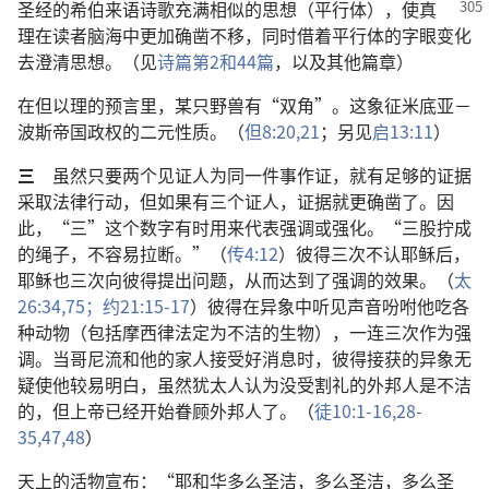
圣经的希伯来语
诗歌充满相似的思想（平行体），使真
理在读者脑海中更加确凿不移，同时借着平行体的字眼变化
去澄清思想。（见
诗篇第2和
44篇
，以及其他篇章）
在但以理的预言里，某只野兽有“双角”。这象征米底亚－
波斯帝国政权的二元性质。（
但8:20,21
；另见
启13:11
）
三
虽然只要两个见证人为同一件事作证，就有足够的证据
采取法律行动，但如果有三个证人，证据就更确凿了。因
此，“三”这个数字有时用来代表强调或强化。“三股拧成
的绳子，不容易拉断。”（
传4:12
）彼得三次不认耶稣后，
耶稣也三次向彼得提出问题，从而达到了强调的效果。（
太
26:34,
75；
约21:15-17
）彼得在异象中听见声音吩咐他吃各
种动物（包括摩西律法定为不洁的生物），一连三次作为强
调。当哥尼流和他的家人接受好消息时，彼得接获的异象无
疑使他较易明白，虽然犹太人认为没受割礼的外邦人是不洁
的，但上帝已经开始眷顾外邦人了。（
徒10:1-16,
28-
35,
47,48
）
天上的活物宣布：“耶和华多么圣洁，多么圣洁，多么圣