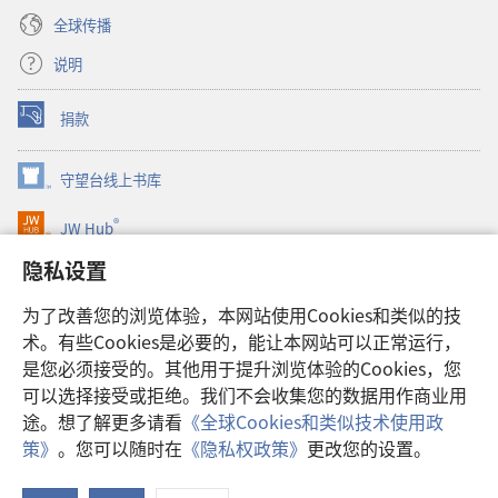
全球传播
说明
捐款
（打
开
新
守望台线上书库
（打
窗
开
口）
®
JW Hub
新
（打
窗
开
隐私设置
口）
JW Library®
新
窗
为了改善您的浏览体验，本网站使用Cookies和类似的技
口）
Watchtower Library
术。有些Cookies是必要的，能让本网站可以正常运行，
是您必须接受的。其他用于提升浏览体验的Cookies，您
可以选择接受或拒绝。我们不会收集您的数据用作商业用
途。想了解更多请看
《全球Cookies和类似技术使用政
Copyright
© 2026 Watch Tower Bible and Tract Society of Pennsylvania.
策》
。您可以随时在
《隐私权政策》
更改您的设置。
使用条款
|
隐私权政策
|
隐私设置