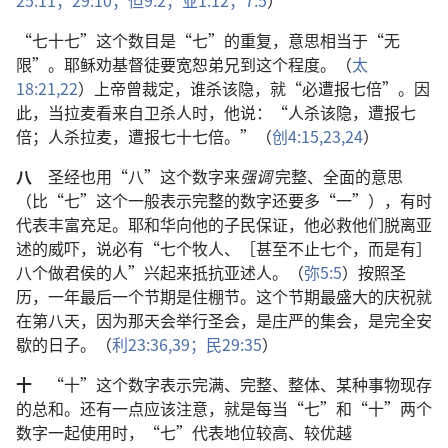
25:11；
29:10；
但9:2；
亚1:12；
7:5
）
“七十七”这个数目是“七”的重复，意思相当于“无
限”。耶稣劝基督徒要宽恕弟兄到这个程度。（
太
18:21,22
）上帝曾裁定，谁杀该隐，就“必遭报七倍”。因
此，当拉麦看来自卫杀人时，他说：“人杀该隐，遭报七
倍；人杀拉麦，遭报七十七倍。”（
创4:15,
23,24
）
八
圣经也用“八”这个数字来
强调
完整、全面的意思
（比“七”这个一般表示完整的数字还要多“一”），有时
代表丰富充足。耶和华向他的子民保证，他必救他们脱离亚
述的威吓，说必有“七个牧人、［甚至不止七个，而是有］
八个做君侯的人”兴起来抵抗亚述人。（
弥5:5
）按照圣
历，一年最后一个节期是住棚节。这个节期最盛大的庆祝就
在第八天，因为那天会举行圣会，是庄严的集会，是完全安
歇的日子。（
利23:36,
39；
民29:35
）
十
“十”这个数字表示完满、完整、整体、某种事物现存
的总和。还有一点应该注意，就是每当“七”和“十”两个
数字一起使用时，“七”代表地位较高、较优越