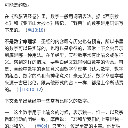
可能是约数。
在《希腊语经卷》里，数字一般用词语表达。据《西奈抄
本》和《亚历山大抄本》所记，“野兽”的数字是用词语写
下来的。（
启13:18
）
不是数字命理学
圣经的内容既有历史也有预言，所以书里
的数字可以是实际的，也可以是象征的，通常上下文会显示
到底是哪一种用法。在圣经里，某些数字常有比喻义或象征
义。遇到这样的情况，要明白经文就得明白数字的含意。可
是，圣经中数字的象征意义跟数字命理学（认为数字、数字
的组合、数字的总和有神秘意义）毫无关系。数字命理学看
来源于古巴比伦，跟其他形式的占卜一样，都是上帝所谴责
的。（
申18:10-12
）
下文会举出圣经中一些常有比喻义的数字。
一
这个数字用于比喻义的时候，表示独一、惟一，以及宗
旨和行动的团结一致。摩西说：“耶和华我们的上帝是独一
的耶和华。”（
申6:4
）只有他一位是至高的主宰。他是独