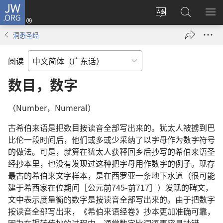
JW.ORG
登
录
更
搜
显
（打
改
索
示
洞悉圣经
开
网
JW.ORG
菜
新
站
单
阅读
窗
语
口）
言
数目，数字
（Number，Numeral）
古希伯来语是把数目按读音全部写出来的。犹太人被掳到巴
比伦一段时间后，他们或多或少采纳了以字母作为数字符号
的做法。可是，就算在犹太人获释回乡后抄写的希伯来语圣
经抄本里，也没有发现过这种把字母用作数字的例子。现存
最古的希伯来文字样本，是在西罗亚一条地下水道（很可能
建于希西家在位期间［公元前745-前717］）发现的碑文，
文中表示度量衡的数字是按读音全部写出来的。由于把数字
按读音全部写出来，《希伯来语经卷》抄本更加准确可靠，