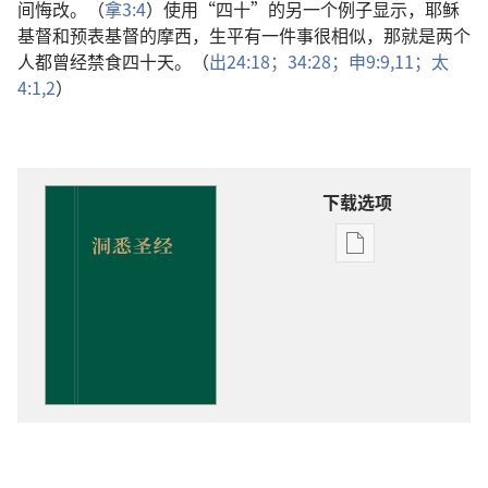
间悔改。（
拿3:4
）使用“四十”的另一个例子显示，耶稣
基督和预表基督的摩西，生平有一件事很相似，那就是两个
人都曾经禁食四十天。（
出24:18；
34:28；
申9:9,
11；
太
4:1,2
）
下载选项
电
子
出
版
物
下
载
选
项