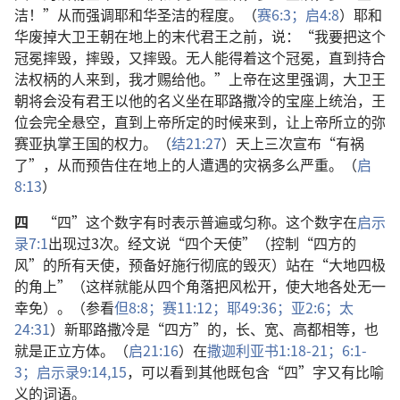
洁！”从而强调耶和华圣洁的程度。（
赛6:3；
启4:8
）耶和
华废掉大卫王朝在地上的末代君王之前，说：“我要把这个
冠冕摔毁，摔毁，又摔毁。无人能得着这个冠冕，直到持合
法权柄的人来到，我才赐给他。”上帝在这里强调，大卫王
朝将会没有君王以他的名义坐在耶路撒冷的宝座上统治，王
位会完全悬空，直到上帝所定的时候来到，让上帝所立的弥
赛亚执掌王国的权力。（
结21:27
）天上三次宣布“有祸
了”，从而预告住在地上的人遭遇的灾祸多么严重。（
启
8:13
）
四
“四”这个数字有时表示普遍或匀称。这个数字在
启示
录7:1
出现过3次。经文说“四个天使”（控制“四方的
风”的所有天使，预备好施行彻底的毁灭）站在“大地四极
的角上”（这样就能从四个角落把风松开，使大地各处无一
幸免）。（参看
但8:8；
赛11:12；
耶49:36；
亚2:6；
太
24:31
）新耶路撒冷是“四方”的，长、宽、高都相等，也
就是正立方体。（
启21:16
）在
撒迦利亚书1:18-21；
6:1-
3；
启示录9:14,15
，可以看到其他既包含“四”字又有比喻
义的词语。