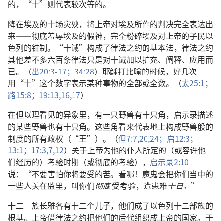
的，“十”则代表较次等的。
降在埃及的十场灾殃，将上帝对埃及所作的判决完全表达出
来——彻底羞辱埃及的假神，完全粉碎埃及对上帝的子民以
色列的钳制。“十诫”构成了律法之约的基本法，律法之约
其他差不多六百条律法只是对十诫加以扩充、阐释、应用而
已。（
出20:3-17；
34:28
）耶稣打比喻的时候，好几次
用“十”这个数字表示某种事物的全部或全数。（
太25:1；
路15:8；
19:13,
16,17
）
在但以理看见的异象里，有一只野兽有十只角，启示录描述
的某些野兽也有十只角。这些角看来代表地上构成野兽般的
制度的所有政权（“王”）。（
但7:7,
20,
24；
启12:3；
13:1；
17:3,
7,
12
）关于上帝为他的仆人所定的（或容许他
们经历的）考验时期（或彻底的考验），
启示录2:10
说：“不要害怕你将要受的苦。看哪！魔鬼会把你们当中的
一些人关在监里，叫你们
彻底
受考验，遭患难
十日。
”
十二
族长雅各有十二个儿子，他们成了以色列十二部族的
根基。上帝借律法之约把他们的后代组织成上帝的国家。于