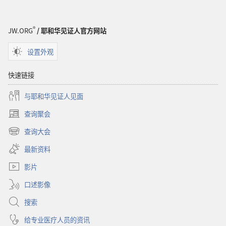
洞
悉
圣
®
JW.ORG
/ 耶和华见证人官方网站
经
设置外观
快速链接
与耶和华见证人见面
查询聚会
（打
开
查询大会
（打
新
开
窗
最新资料
新
口）
窗
影片
口）
口述影像
搜索
给专业医疗人员的资讯