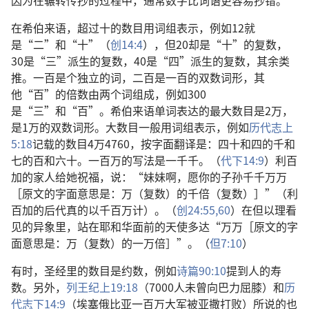
因为在辗转传抄的过程中，通常数字比词语更容易抄错。
在希伯来语，超过十的数目用词组表示，例如12就
是“二”和“十”（
创14:4
），但20却是“十”的复数，
30是“三”派生的复数，40是“四”派生的复数，其余类
推。一百是个独立的词，二百是一百的双数词形，其
他“百”的倍数由两个词组成，例如300
是“三”和“百”。希伯来语单词表达的最大数目是2万，
是1万的双数词形。大数目一般用词组表示，例如
历代志上
5:18
记载的数目4万4760，按字面翻译是：四十和四的千和
七的百和六十。一百万的写法是一千千。（
代下14:9
）利百
加的家人给她祝福，说：“妹妹啊，愿你的子孙千千万万
［原文的字面意思是：万（复数）的千倍（复数）］”（利
百加的后代真的以千百万计）。（
创24:55,
60
）在但以理看
见的异象里，站在耶和华面前的天使多达“万万［原文的字
面意思是：万（复数）的一万倍］”。（
但7:10
）
有时，圣经里的数目是约数，例如
诗篇90:10
提到人的寿
数。另外，
列王纪上19:18
（7000人未曾向巴力屈膝）和
历
代志下14:9
（埃塞俄比亚一百万大军被亚撒打败）所说的也