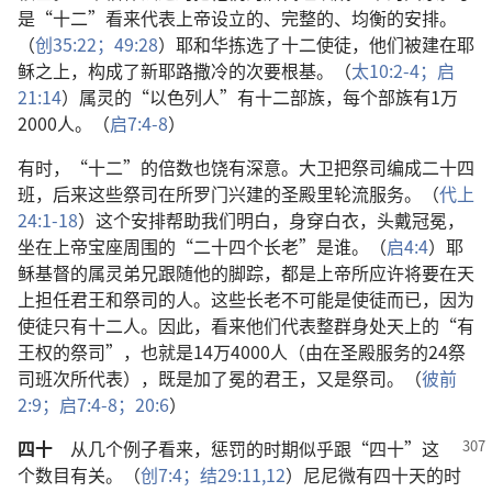
是“十二”看来代表上帝设立的、完整的、均衡的安排。
（
创35:22；
49:28
）耶和华拣选了十二使徒，他们被建在耶
稣之上，构成了新耶路撒冷的次要根基。（
太10:2-4；
启
21:14
）属灵的“以色列人”有十二部族，每个部族有1万
2000人。（
启7:4-8
）
有时，“十二”的倍数也饶有深意。大卫把祭司编成二十四
班，后来这些祭司在所罗门兴建的圣殿里轮流服务。（
代上
24:1-18
）这个安排帮助我们明白，身穿白衣，头戴冠冕，
坐在上帝宝座周围的“二十四个长老”是谁。（
启4:4
）耶
稣基督的属灵弟兄跟随他的脚踪，都是上帝所应许将要在天
上担任君王和祭司的人。这些长老不可能是使徒而已，因为
使徒只有十二人。因此，看来他们代表整群身处天上的“有
王权的祭司”，也就是14万4000人（由在圣殿服务的24祭
司班次所代表），既是加了冕的君王，又是祭司。（
彼前
2:9；
启7:4-8；
20:6
）
四十
从几个例子看来，惩罚的时期似乎跟“四十”这
个数目有关。（
创7:4；
结29:11,12
）尼尼微有四十天的时