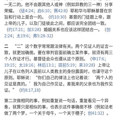
一无二的。他不会跟其他人或神（例如异教的三一神）分享
荣耀。（
徒4:24；
启6:10；
赛42:8
）耶和华与耶稣基督在宗
旨和行动上是合一的。（
约10:30
）基督的门徒跟上帝，跟
上帝的儿子，以及门徒彼此之间，都应该完全团结一致。
（
约17:21；
加3:28
）婚姻关系也应该这样团结合一。（
创
2:24；
太19:6；
弗5:28-32
）
二
“二”这个数字常常跟法律有关。两个见证人的证言一
致，就更加确凿。要在审判官面前确立某件事，就须有两三
个人作证才行。基督徒会众也遵从这个原则。（
申17:6；
19:15；
太18:16；
林后13:1；
提前5:19；
来10:28
）上帝让
儿子在以色列人面前以人类救主的身份露面时，也谨守这个
原则。耶稣说：“你们自己的律法上也记着说：‘两个人的
见证是真的。’我为自己作见证，差我来的父亲也为我作见
证。”（
约8:17,18
）
第二次做相同的事，例如重复说一句话，重复看见一个异
象，就算只是相似的事，也表示这件事确凿不移（例如法老
做了两个梦，一个关于母牛，一个关于穗子；
创41:32
）。