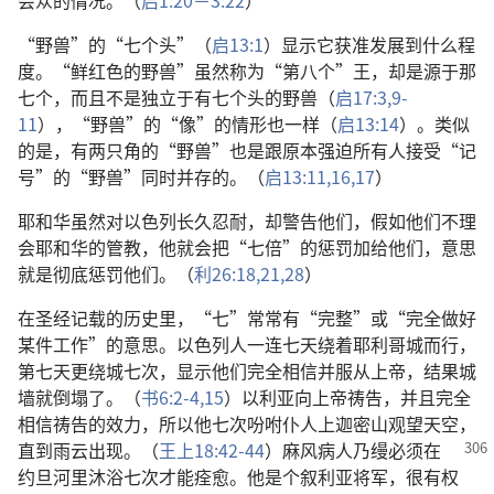
会众的情况。（
启1:20－3:22
）
“野兽”的“七个头”（
启13:1
）显示它获准发展到什么程
度。“鲜红色的野兽”虽然称为“第八个”王，却是源于那
七个，而且不是独立于有七个头的野兽（
启17:3,
9-
11
），“野兽”的“像”的情形也一样（
启13:14
）。类似
的是，有两只角的“野兽”也是跟原本强迫所有人接受“记
号”的“野兽”同时并存的。（
启13:11,
16,17
）
耶和华虽然对以色列长久忍耐，却警告他们，假如他们不理
会耶和华的管教，他就会把“七倍”的惩罚加给他们，意思
就是彻底惩罚他们。（
利26:18,
21,
28
）
在圣经记载的历史里，“七”常常有“完整”或“完全做好
某件工作”的意思。以色列人一连七天绕着耶利哥城而行，
第七天更绕城七次，显示他们完全相信并服从上帝，结果城
墙就倒塌了。（
书6:2-4,
15
）以利亚向上帝祷告，并且完全
相信祷告的效力，所以他七次吩咐仆人上迦密山观望天空，
直到雨云出现。（
王上18:42-44
）麻风病人乃缦
必须在
约旦河里沐浴七次才能痊愈。他是个叙利亚将军，很有权