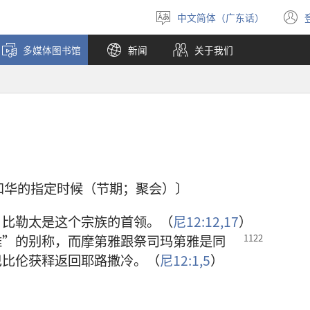
中文简体（广东话）
选
择
多媒体图书馆
新闻
关于我们
语
言
耶和华的指定时候（节期；聚会）〕
，比勒太是这个宗族的首领。（
尼12:12,
17
）
雅”的别称，而摩第雅
跟祭司玛第雅是同
巴比伦获释返回耶路撒冷。（
尼12:1,
5
）