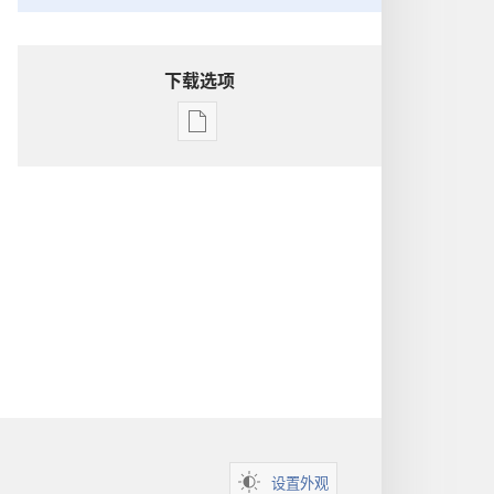
下载选项
电
子
出
版
物
下
载
选
项
洞
悉
圣
经
设置外观