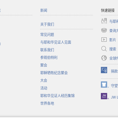
馆
新闻
快速链接
与耶
关于我们
查询
（打
常见问题
开
影片
与耶和华见证人见面
新
函
窗
搜索
联系我们
口）
参观伯特利
全球
聚会
捐款
耶稣牺牲纪念聚会
（打
开
大会
新
守望
（打
活动
窗
开
口）
耶和华见证人经历集锦
JW L
新
窗
世界各地
口）