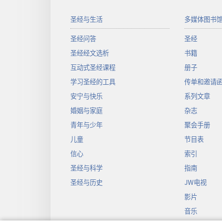
圣经与生活
多媒体图书
圣经问答
圣经
圣经经文选析
书籍
互动式圣经课程
册子
学习圣经的工具
传单和邀请
安宁与快乐
系列文章
婚姻与家庭
杂志
青年与少年
聚会手册
儿童
节目表
信心
索引
圣经与科学
指南
圣经与历史
JW电视
影片
音乐