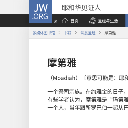
JW.ORG
耶和华见证人
首页
圣经与生活
多媒体图书馆
书籍
洞悉圣经
摩第雅
摩第雅
（Moadiah）〔意思可能是：
一个祭司宗族。在约雅金的日子
有些学者认为，摩第雅是“玛第
一个人，当年跟所罗巴伯一起从