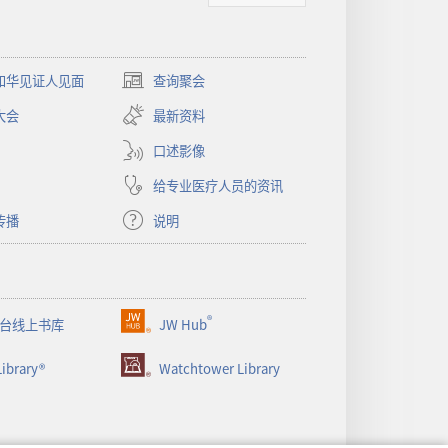
和华见证人见面
查询聚会
（打
开
大会
最新资料
新
窗
口述影像
口）
给专业医疗人员的资讯
传播
说明
®
台线上书库
JW Hub
（打
开
ibrary®
Watchtower Library
新
窗
口）