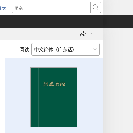
登录
（打
搜
开
索
新
窗
口）
阅读