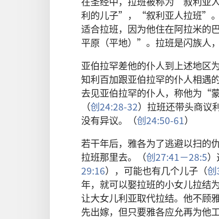
在圣经中，拉班被称为“叙利亚
利的儿子”，“叙利亚人拉班”
适合拉班，因为他住在阿拉米的
平原（平地）”。拉班是闪族人
亚伯拉罕差他的仆人到上述地区
知利百加跟亚伯拉罕的仆人相遇
去见亚伯拉罕的仆人，称他为“
（
创24:28-32
）拉班还带头商议
没有异议。（
创24:50-61
）
若干年后，雅各为了逃避以扫的
拉班那里去。（
创27:41－28:5
）
29:16
），可能也有几个儿子（
创3
年，就可以娶拉班的小女儿拉结
让大女儿利亚取代拉结。他不顾
先出嫁，但只要雅各应允再为他