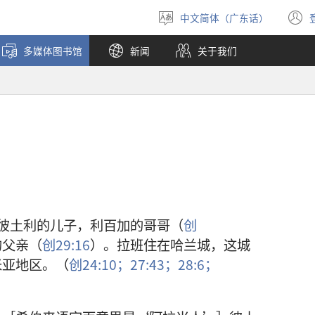
中文简体（广东话）
选
择
多媒体图书馆
新闻
关于我们
语
言
彼土利的儿子，利百加的哥哥（
创
的父亲（
创29:16
）。拉班住在哈兰城，这城
米亚地区。（
创24:10；
27:43；
28:6；