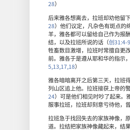
28
）
后来雅各想离去，拉班却劝他留
28
）他们议定，凡杂色有斑点的
羊，雅各都可以留给自己作为报
结，以及拉班所说的话（
创31:4-9
牲畜数目激增，拉班时常擅自更
前。雅各于是遵从耶和华的指示
5,
13,
17,18
）
雅各暗暗离开之后第三天，拉班
列山区追上他。拉班接获上帝的
24
）可是他们相见时吵了起来。
服事拉班，拉班却刻意亏待他，
拉班急于找回失去的家族神像，
道。拉结把家族神像藏起来，结