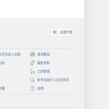
设置外观
和华见证人见面
查询聚会
（打
开
大会
最新资料
新
窗
口述影像
口）
给专业医疗人员的资讯
传播
说明