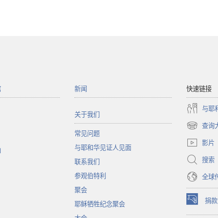
馆
新闻
快速链接
与耶
关于我们
查询
（打
常见问题
开
影片
与耶和华见证人见面
新
函
窗
搜索
联系我们
口）
参观伯特利
全球
聚会
捐款
耶稣牺牲纪念聚会
（打
开
大会