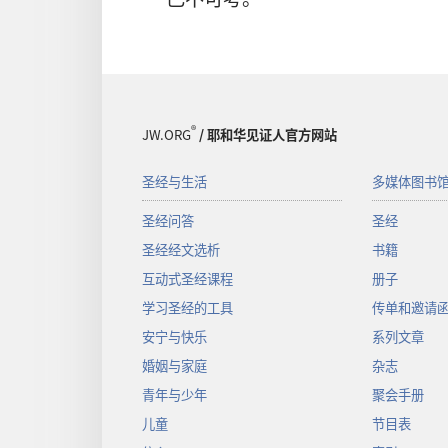
®
JW.ORG
/ 耶和华见证人官方网站
圣经与生活
多媒体图书
圣经问答
圣经
圣经经文选析
书籍
互动式圣经课程
册子
学习圣经的工具
传单和邀请
安宁与快乐
系列文章
婚姻与家庭
杂志
青年与少年
聚会手册
儿童
节目表