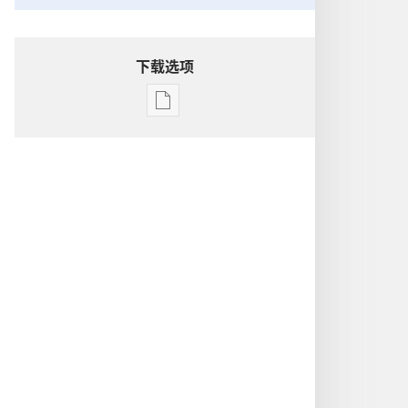
下载选项
电
子
出
版
物
下
载
选
项
洞
悉
圣
经