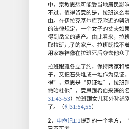
中，宗教思想可能受当地居民影
不过，值得留意的是，拉班这么
由。在伊拉克基尔库克附近的努
的法律规定，一个女子的丈夫如
得到岳父的遗产。由此看来，拉
取拉班儿子的家产。拉班既找不
用家族神像在拉班死后夺去他众
拉班跟雅各立了约，保持两家和
子，又把石头堆成一堆作为见证
得”，意思是“见证堆”，拉班
撒哈杜他”，意思跟希伯来语的
31:43-53
）拉班跟女儿和外孙道
了。（
创31:54,55
）
2．
申命记1:1
提到的一个地方，
已不可考。