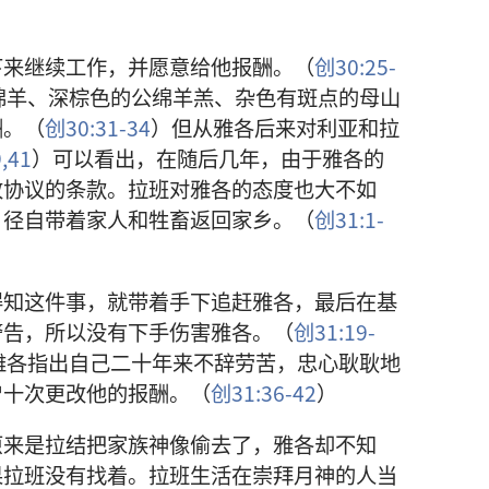
下来继续工作，并愿意给他报酬。（
创30:25-
绵羊、深棕色的公绵羊羔、杂色有斑点的母山
酬。（
创30:31-34
）但从雅各后来对利亚和拉
,
41
）可以看出，在随后几年，由于雅各的
改协议的条款。拉班对雅各的态度也大不如
，径自带着家人和牲畜返回家乡。（
创31:1-
得知这件事，就带着手下追赶雅各，最后在基
警告，所以没有下手伤害雅各。（
创31:19-
雅各指出自己二十年来不辞劳苦，忠心耿耿地
曾十次更改他的报酬。（
创31:36-42
）
原来是拉结把家族神像偷去了，雅各却不知
果拉班没有找着。拉班生活在崇拜月神的人当