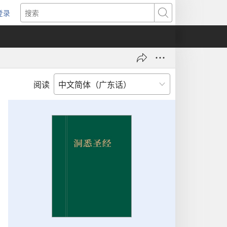
登录
（打
搜
开
索
新
窗
口）
阅读