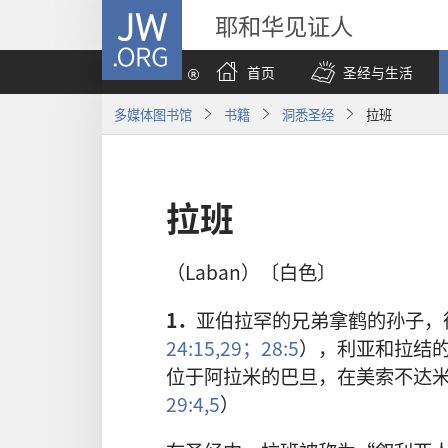
JW.ORG
耶和华见证人
首页
圣经与生活
多媒体图书馆
书籍
洞悉圣经
拉班
拉班
（Laban）〔白色〕
1．
亚伯拉罕的兄弟拿鹤的孙子，
24:15,
29；
28:5
），利亚和拉结
位于阿拉米的巴旦，在美索不达
29:4,5
）