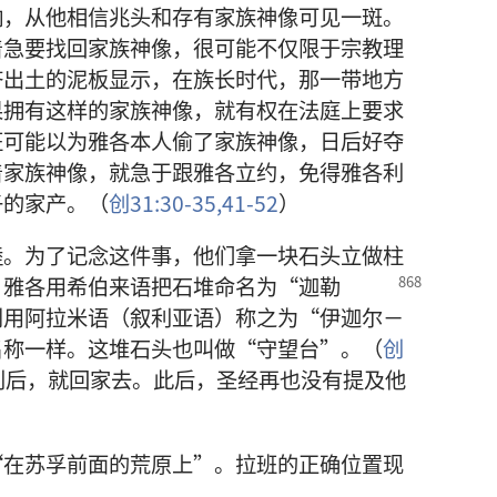
响，从他相信兆头和存有家族神像可见一斑。
着急要找回家族神像，很可能不仅限于宗教理
济出土的泥板显示，在族长时代，那一带地方
果拥有这样的家族神像，就有权在法庭上要求
班可能以为雅各本人偷了家族神像，日后好夺
着家族神像，就急于跟雅各立约，免得雅各利
子的家产。（
创31:30-35,
41-52
）
睦。为了记念这件事，他们拿一块石头立做柱
。雅各用希伯来语把石堆命名
为“迦勒
则用阿拉米语（叙利亚语）称之为“伊迦尔－
名称一样。这堆石头也叫做“守望台”。（
创
别后，就回家去。此后，圣经再也没有提及他
“在苏孚前面的荒原上”。拉班的正确位置现