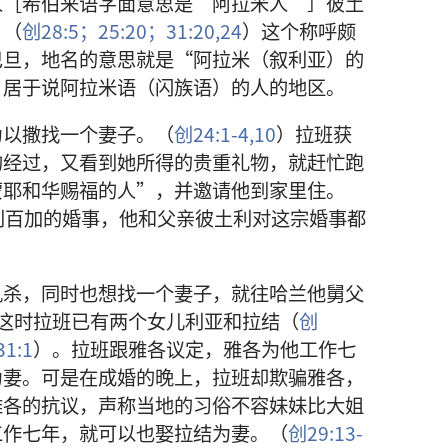
人［希伯来语字面意思是‘阿拉米人’］彼土
。（
创28:5；
25:20；
31:20,
24
）这个称呼颇
巴旦，地名的意思就是“阿拉米（叙利亚）的
，居于说阿拉米语（闪族语）的人的地区。
为以撒找一个妻子。（
创24:1-4,
10
）拉班获
的经过，又看到她所得的贵重礼物，就赶忙跑
蒙耶和华赐福的人”，并邀请他到家里住。
利百加的婚事，他和父亲彼土利对这宗婚事都
仇杀，同时也想找一个妻子，就往哈兰他舅父
这时拉班已有两个女儿利亚和拉结（
创
1:1
）。拉班跟雅各议定，雅各为他工作七
为妻。可是在成婚的晚上，拉班却欺骗雅各，
雅各的抗议，声称当地的习俗不容妹妹比大姐
工作七年，就可以也娶拉结为妻。（
创29:13-