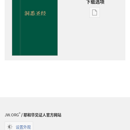
下载选项
电
子
出
版
物
下
载
选
项
洞
悉
圣
经
®
JW.ORG
/ 耶和华见证人官方网站
设置外观