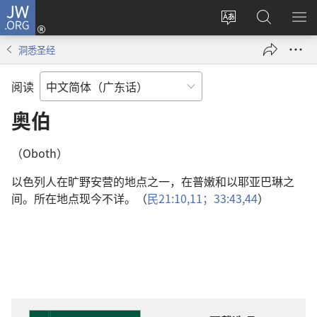
JW.ORG
登
录
更
搜
显
（打
改
索
示
洞悉圣经
开
网
JW.ORG
菜
新
站
单
阅读
窗
语
口）
言
奥伯
（Oboth）
以色列人在旷野安营的地点之一，在普嫩和以耶亚巴琳之
间。所在地点现今不详。（
民21:10,11；
33:43,44
）