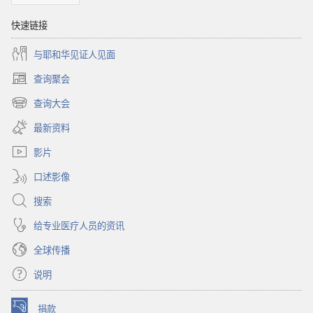
快速链接
与耶和华见证人见面
查询聚会
（打
开
查询大会
（打
新
开
窗
最新资料
新
口）
窗
影片
口）
口述影像
搜索
给专业医疗人员的资讯
全球传播
说明
捐款