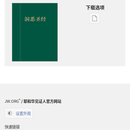
下载选项
电
子
出
版
物
下
载
选
项
洞
悉
圣
®
JW.ORG
/ 耶和华见证人官方网站
经
设置外观
快速链接