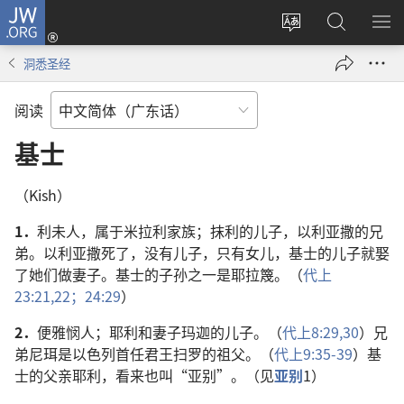
JW.ORG
登
录
更
搜
显
（打
改
索
示
洞悉圣经
开
网
JW.ORG
菜
新
站
单
阅读
窗
语
口）
言
基士
（Kish）
1．
利未人，属于米拉利家族；抹利的儿子，以利亚撒的兄
弟。以利亚撒死了，没有儿子，只有女儿，基士的儿子就娶
了她们做妻子。基士的子孙之一是耶拉篾。（
代上
23:21,22；
24:29
）
2．
便雅悯人；耶利和妻子玛迦的儿子。（
代上8:29,30
）兄
弟尼珥是以色列首任君王扫罗的祖父。（
代上9:35-39
）基
士的父亲耶利，看来也叫“亚别”。（见
亚别
1）