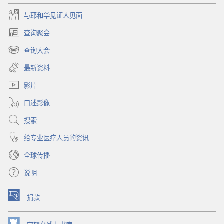
与耶和华见证人见面
查询聚会
（打
开
查询大会
（打
新
开
窗
最新资料
新
口）
窗
影片
口）
口述影像
搜索
给专业医疗人员的资讯
全球传播
说明
捐款
（打
开
新