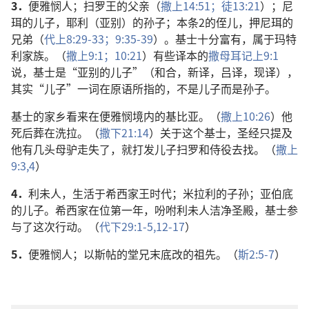
3．
便雅悯人；扫罗王的父亲（
撒上14:51；
徒13:21
）；尼
珥的儿子，耶利（亚别）的孙子；本条2的侄儿，押尼珥的
兄弟（
代上8:29-33；
9:35-39
）。基士十分富有，属于玛特
利家族。（
撒上9:1；
10:21
）有些译本的
撒母耳记上9:1
说，基士是“亚别的儿子”（和合，新译，吕译，现译），
其实“儿子”一词在原语所指的，不是儿子而是孙子。
基士的家乡看来在便雅悯境内的基比亚。（
撒上10:26
）他
死后葬在洗拉。（
撒下21:14
）关于这个基士，圣经只提及
他有几头母驴走失了，就打发儿子扫罗和侍役去找。（
撒上
9:3,4
）
4．
利未人，生活于希西家王时代；米拉利的子孙；亚伯底
的儿子。希西家在位第一年，吩咐利未人洁净圣殿，基士参
与了这次行动。（
代下29:1-5,
12-17
）
5．
便雅悯人；以斯帖的堂兄末底改的祖先。（
斯2:5-7
）