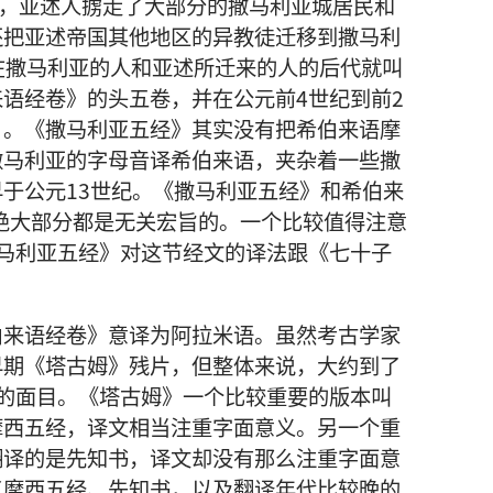
年，亚述人掳走了大部分的撒马利亚城居民和
还把亚述帝国其他地区的异教徒迁移到撒马利
在撒马利亚的人和亚述所迁来的人的后代就叫
语经卷》的头五卷，并在公元前4世纪到前2
》。《撒马利亚五经》其实没有把希伯来语摩
撒马利亚的字母音译希伯来语，夹杂着一些撒
于公元13世纪。《撒马利亚五经》和希伯来
但绝大部分都是无关宏旨的。一个比较值得注意
马利亚五经》对这节经文的译法跟《七十子
来语经卷》意译为阿拉米语。虽然考古学家
早期《塔古姆》残片，但整体来说，大约到了
的面目。《塔古姆》一个比较重要的版本叫
摩西五经，译文相当注重字面意义。另一个重
翻译的是先知书，译文却没有那么注重字面意
了摩西五经、先知书，以及翻译年代比较晚的