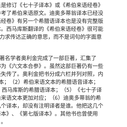
来是修订《七十子译本》或《希伯来语经卷》
参考了希伯来语原文。迪奥多蒂翁译本已经没
语经卷》有另一个希腊语译本也是没有完整版
本。西马库斯翻译的《希伯来语经卷》很可能
法力求传达正确的意思，而不是词句的字面意
的著名学者奥利金完成了一部巨著，汇集了
称为《六文本合参》。虽然这部巨著仍有一些
经失传了。奥利金把书分成六栏并列对照，内
本；（2）希伯来语文本的希腊语音译本；
）西马库斯的希腊语译本；（5）《七十子译
来语文本更加对应；（6）迪奥多蒂翁的希
几个译本，却没有注明译者是谁。他把这几个
译本》、《第七版译本》。其他书也曾使用
》。