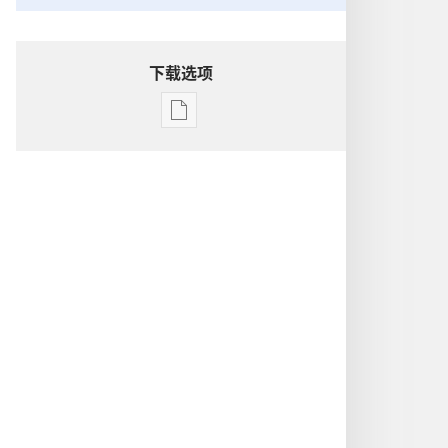
下载选项
电
子
出
版
物
下
载
选
项
洞
悉
圣
经