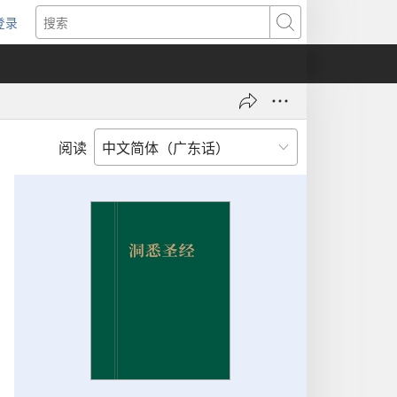
登录
（打
搜
开
索
新
窗
口）
阅读