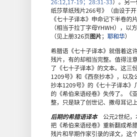
26:12,
17-19；
28:31-33
）。另一
纸莎草纸残片266号》（由设于
《七十子译本》申命记下半卷的
（相当于拉丁字母YHWH），以
（见上册326页
图片
；
耶和华
）
希腊语《七十子译本》就借着这
残片，有的却相当完整。值得注
了《七十子译本》的文本。这三份
1209号》和
《西奈抄本》，以及
抄本1209号》的《七十子译本
的《希伯来语经卷》失传了。《
整，只是缺了创世记、撒母耳记
后期的希腊语译本
公元2世纪，
把《希伯来语经卷》重新翻成希
残片和早期作家引录的译文，这个