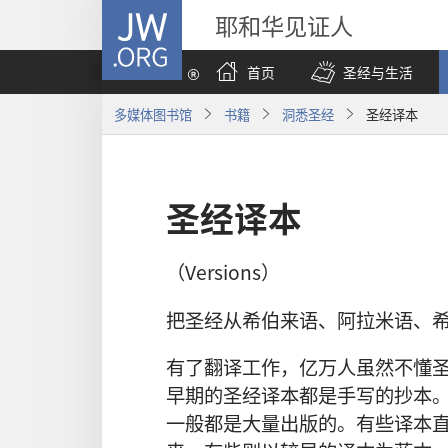
JW.ORG
耶和华见证人
首页
圣经与生活
多媒体图书馆
书籍
洞悉圣经
圣经译本
圣经译本
（Versions）
把圣经从希伯来语、阿拉米语、
有了翻译工作，亿万人虽然不懂
早期的圣经译本都是手写的抄本
一般都是大量出版的。有些译本