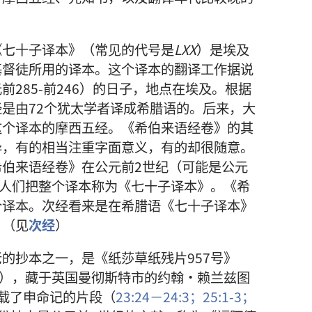
七十子译本》（常见的代号是
LXX
）是埃及
基督徒所用的译本。这个译本的翻译工作据说
285-前246）的日子，地点在埃及。根据
是由72个犹太学者译成希腊语的。后来，大
这个译本的摩西五经。《希伯来语经卷》的其
异，有的相当注重字面意义，有的却很随意。
伯来语经卷》在公元前2世纪（可能是公元
，人们把整个译本称为《七十子译本》。《希
个译本。次经看来是在希腊语《七十子译本》
。（见
次经
）
的抄本之一，是《纸莎草纸残片957号》
》），藏于英国曼彻斯特市的约翰·赖兰兹图
载了申命记的片段（
23:24－24:3；
25:1-3；