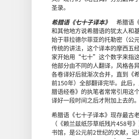
圣录。
希腊语《七十子译本》
希腊语《
和其他地方说希腊语的犹太人和
始于菲拉德尔菲亚的托勒密（公元前
传统的讲法，这个译本的摩西五经
家开始用“七十”这个数字来指
他部分由不同的人翻译，风格各
各卷译好后就渐次合并，直到《希
前150年）全部翻译完毕。此后
腊语经卷》的执笔者常常引用这
译好一段时间之后才附加上去的
希腊语《七十子译本》现存最古老
（《赖兰兹纸莎草纸残片458号
书馆，是公元前2世纪的文献，记