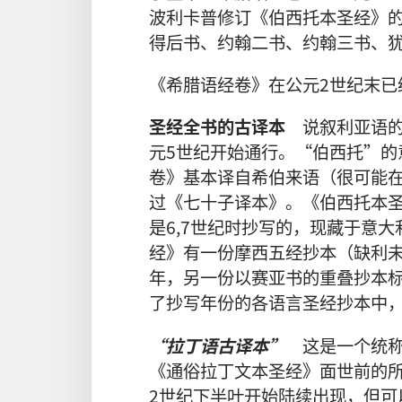
波利卡普修订《伯西托本圣经》
得后书、约翰二书、约翰三书、
《希腊语经卷》在公元2世纪末已
圣经全书的古译本
说叙利亚语的
元5世纪开始通行。“伯西托”的
卷》基本译自希伯来语（很可能在
过《七十子译本》。《伯西托本
是6,7世纪时抄写的，现藏于意
经》有一份摩西五经抄本（缺利未
年，另一份以赛亚书的重叠抄本标注
了抄写年份的各语言圣经抄本中
“拉丁语古译本”
这是一个统称
《通俗拉丁文本圣经》面世前的
2世纪下半叶开始陆续出现，但可