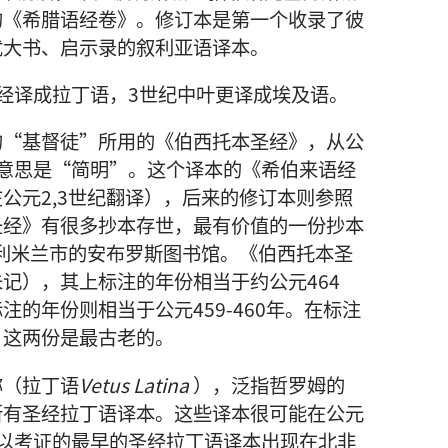
的《希腊语经卷》。修订本是第一个收录了彼
犹大书、启示录的叙利亚语译本。
经译成拉丁语，3世纪中叶更译成埃及语。
“基督徒”所用的《伯西托本圣经》，从公
意思是“简明”。这个译本的《希伯来语经
公元2,3世纪翻译），后来的修订本则参照
圣经》有很多抄本存世，最有价值的一份抄本
大利米兰市的安布罗斯图书馆。《伯西托本圣
记），其上标注的年份相当于约公元464
的年份则相当于公元459-460年。在标注
，这两份是最古老的。
（拉丁语
Vetus Latina
），泛指哲罗姆的
所有圣经拉丁语译本。这些译本很可能在公元
以考证的最早的圣经拉丁语译本出现在北非