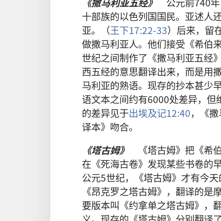
《撒马利亚五经》
公元前740
十部族的以色列国国民。亚述人
亚。（
王下17:22-33
）后来，留
做撒马利亚人。他们接受《希伯来
世纪之间制作了《撒马利亚五经
西五经的意思翻译出来，而是用
马利亚的熟语。现存的抄本甚少早
语文本之间约有6000处差异，
的差异见于
出埃及记12:40
，《撒
译本》吻合。
《塔古姆》
《塔古姆》把《希伯
在《死海古卷》发现某些书卷的
公元5世纪，《塔古姆》才有今天
《昂克罗之塔古姆》，翻译的是
要版本叫《约拿单之塔古姆》，
义。现存的《塔古姆》分别翻译