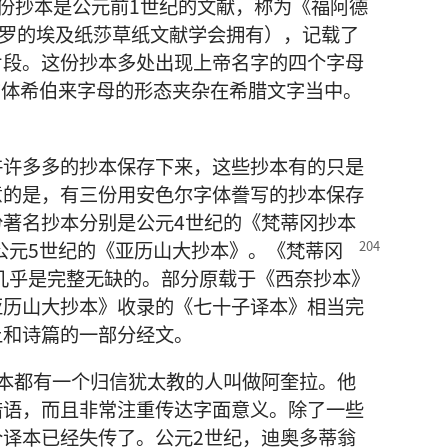
份抄本是公元前1世纪的文献，称为《福阿德
开罗的埃及纸莎草纸文献学会拥有），记载了
片段。这份抄本多处出现上帝名字的四个字母
方体希伯来字母的形态夹杂在希腊文字当中。
许许多多的抄本保存下来，这些抄本有的只是
意的是，有三份用安色尔字体誊写的抄本保存
著名抄本分别是公元4世纪的《梵蒂冈抄本
公元5世纪的《亚历山大抄本》。《梵蒂冈
》几乎是完整无缺的。部分原载于《西奈抄本》
亚历山大抄本》收录的《七十子译本》相当完
上和诗篇的一部分经文。
本都有一个归信犹太教的人叫做阿奎拉。他
腊语，而且非常注重传达字面意义。除了一些
译本已经失传了。公元2世纪，迪奥多蒂翁