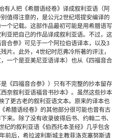
始有人把《希腊语经卷》译成叙利亚语（阿
别值得注意的，是公元2世纪塔提安编译的
为一个记载。这部作品最初可能是用希腊语写
叙利亚把自己的作品译成叙利亚语。不过，这
音合参》可见于一个阿拉伯语译本，以及3
残片。此外，4世纪时厄弗冷所著的评注，
文，一个是亚美尼亚语译本）也从《四福音合
不是《四福音合参》）只有不完整的抄本留存
《西奈叙利亚语福音书抄本》。虽然这些抄本
映了更古老的叙利亚语文本。原来的译本也
。《希腊语经卷》的其他部分很可能也曾有古
存下来。除了没有收录彼得后书、约翰二书、
世纪的叙利亚语《伯西托本圣经》几乎包含
8年前后，希拉波利斯城主教菲洛克塞努斯请