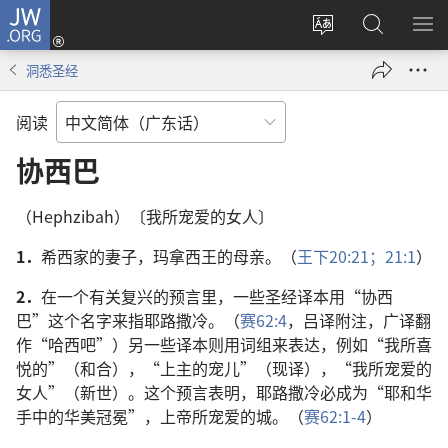
JW.ORG
登
录
更
搜
显
（打
改
索
示
洞悉圣经
开
网
JW.ORG
菜
新
站
单
阅读
窗
语
口）
言
协西巴
（Hephzibah）〔我所宠爱的女人〕
1．
希西家的妻子，玛拿西王的母亲。（
王下20:21；
21:1
）
2．
在一个有关复兴的预言里，一些圣经译本用“协西
巴”这个名字来指耶路撒冷。（
赛62:4
，吕译附注，广译翻
作“哈西吧”）另一些译本则用词组来表达，例如“我所喜
悦的”（和合），“上主的宠儿”（现译），“我所宠爱的
女人”（新世）。这个预言表明，耶路撒冷必成为“耶和华
手中的华美冠冕”，上帝所宠爱的城。（
赛62:1-4
）