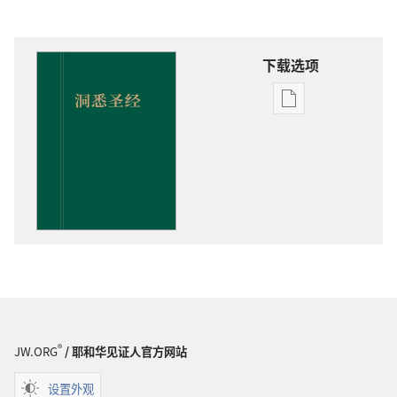
下载选项
电
子
出
版
物
下
载
选
项
洞
悉
圣
®
JW.ORG
/ 耶和华见证人官方网站
经
设置外观