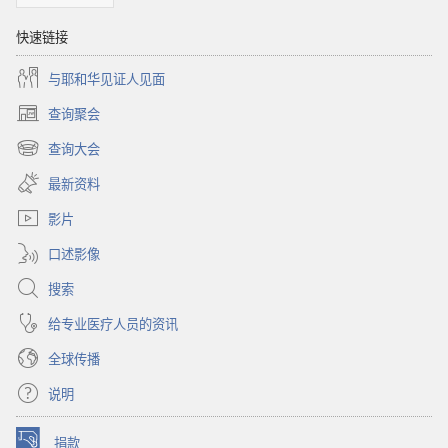
快速链接
与耶和华见证人见面
查询聚会
（打
开
查询大会
（打
新
开
窗
最新资料
新
口）
窗
影片
口）
口述影像
搜索
给专业医疗人员的资讯
全球传播
说明
捐款