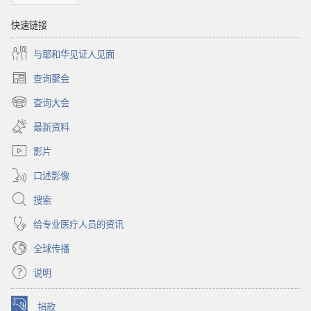
快速链接
与耶和华见证人见面
查询聚会
（打
开
查询大会
（打
新
开
窗
最新资料
新
口）
窗
影片
口）
口述影像
搜索
给专业医疗人员的资讯
全球传播
说明
捐款