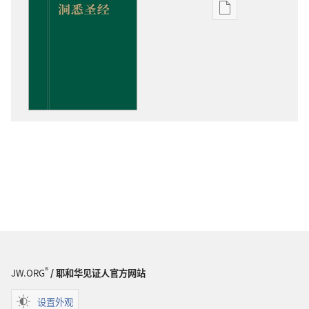
电
子
出
版
物
下
载
选
项
洞
悉
圣
经
®
JW.ORG
/ 耶和华见证人官方网站
设置外观