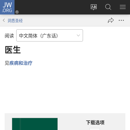
JW.ORG
登
录
更
搜
显
（打
改
索
示
洞悉圣经
开
网
JW.ORG
菜
新
站
单
阅读
窗
语
口）
言
医生
见
疾病和治疗
下载选项