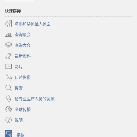
快速链接
与耶和华见证人见面
查询聚会
（打
开
查询大会
（打
新
开
窗
最新资料
新
口）
窗
影片
口）
口述影像
搜索
给专业医疗人员的资讯
全球传播
说明
捐款