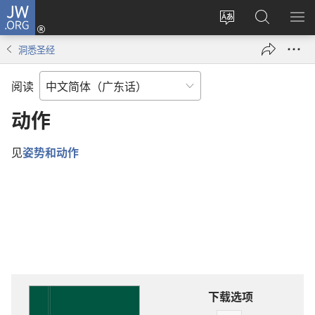
JW.ORG
登
录
更
搜
显
（打
改
索
示
洞悉圣经
开
网
JW.ORG
菜
新
站
单
阅读
窗
语
口）
言
动作
见
姿势和动作
下载选项