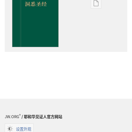
电
子
出
版
物
下
载
选
项
洞
悉
圣
经
®
JW.ORG
/ 耶和华见证人官方网站
设置外观