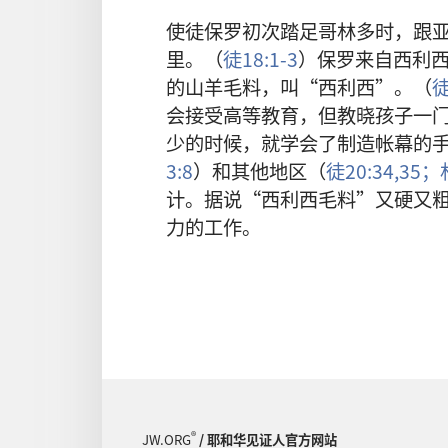
使徒保罗初次踏足哥林多时，跟
里。（
徒18:1-3
）保罗来自西利
的山羊毛料，叫“西利西”。（
徒
会接受高等教育，但教晓孩子一
少的时候，就学会了制造帐幕的
3:8
）和其他地区（
徒20:34,35；
计。据说“西利西毛料”又硬又
力的工作。
®
JW.ORG
/ 耶和华见证人官方网站