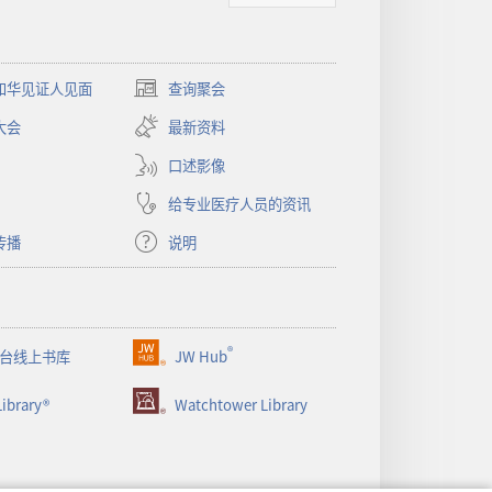
和华见证人见面
查询聚会
（打
开
大会
最新资料
新
窗
口述影像
口）
给专业医疗人员的资讯
传播
说明
®
台线上书库
JW Hub
（打
开
ibrary®
Watchtower Library
新
窗
口）