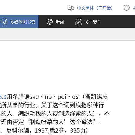
中文简体（广东话）
选
择
多媒体图书馆
新闻
关于我们
语
言
:3
用希腊语ske·no·poi·osʹ（斯凯诺皮
拉所从事的行业。关于这个词到底指哪种行
幕的人、编织毛毯的人或制造绳索的人）。不
有理由否定‘制造帐幕的人’这个译法”。
尼科尔编，1967,第2卷，385页）