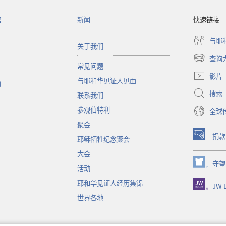
馆
新闻
快速链接
与耶
关于我们
查询
（打
常见问题
开
影片
与耶和华见证人见面
新
函
窗
搜索
联系我们
口）
参观伯特利
全球
聚会
捐款
耶稣牺牲纪念聚会
（打
开
大会
新
守望
（打
活动
窗
开
口）
耶和华见证人经历集锦
JW L
新
窗
世界各地
口）