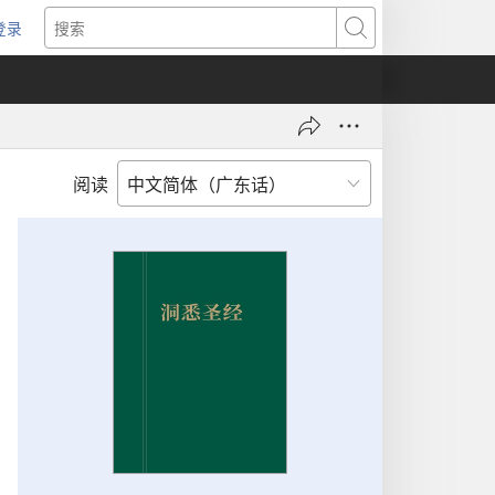
登录
（打
搜
开
索
新
窗
口）
阅读