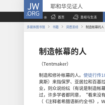
JW.ORG
耶和华见证人
首页
圣经与生活
多媒体图书馆
书籍
洞悉圣经
制造帐幕的人
制造帐幕的人
（Tentmaker）
制造和修补帐幕的人。
使徒行传18
奥斯）来指保罗、亚居拉和百基
业，则众说纷纭（有说是制造帐
过，许多学者都同意，“看来没
（《注释者希腊语新约全书》，W．