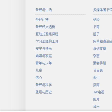
圣经与生活
多媒体图书
圣经问答
圣经
圣经经文选析
书籍
互动式圣经课程
册子
学习圣经的工具
传单和邀请
安宁与快乐
系列文章
婚姻与家庭
杂志
青年与少年
聚会手册
儿童
节目表
信心
索引
圣经与科学
指南
圣经与历史
JW电视
影片
音乐