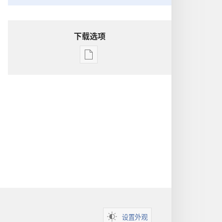
下载选项
电
子
出
版
物
下
载
选
项
洞
悉
圣
经
设置外观