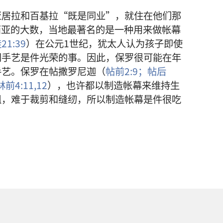
亚居拉和百基拉“既是同业”，就住在他们那
西亚的大数，当地最著名的是一种用来做帐幕
21:39
）在公元1世纪，犹太人认为孩子即使
门手艺是件光荣的事。因此，保罗很可能在年
手艺。保罗在帖撒罗尼迦（
帖前2:9；
帖后
林前4:11,12
），也许都以制造帐幕来维持生
粗，难于裁剪和缝纫，所以制造帐幕是件很吃