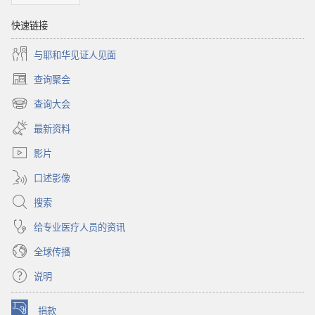
快速链接
与耶和华见证人见面
查询聚会
（打
开
查询大会
（打
新
开
窗
最新资料
新
口）
窗
影片
口）
口述影像
搜索
给专业医疗人员的资讯
全球传播
说明
捐款