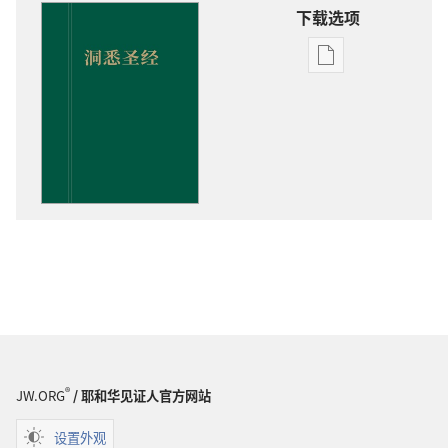
下载选项
电
子
出
版
物
下
载
选
项
洞
悉
圣
经
®
JW.ORG
/ 耶和华见证人官方网站
设置外观