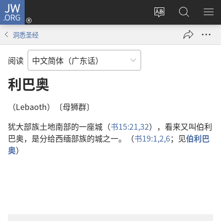
JW.ORG
登
录
更
搜
显
（打
改
索
示
洞悉圣经
开
网
JW.ORG
菜
新
站
单
阅读
窗
语
口）
言
利巴奥
（Lebaoth）〔母狮群〕
犹大部族土地南部的一座城（
书15:21,
32
），看来又叫伯利
巴奥，是分给西缅部族的城之一。（
书19:1,2,
6
；见
伯利巴
奥
）