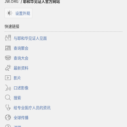
JW.ORG
/ 耶和华见证人官方网站
经
设置外观
快速链接
与耶和华见证人见面
查询聚会
（打
开
查询大会
（打
新
开
窗
最新资料
新
口）
窗
影片
口）
口述影像
搜索
给专业医疗人员的资讯
全球传播