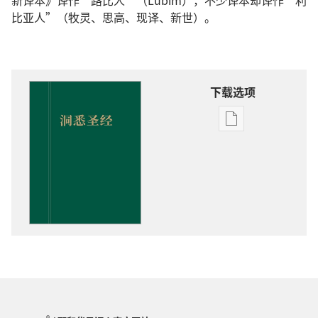
新译本》译作“路比人”（Lubim），不少译本却译作“利
比亚人”（牧灵、思高、现译、新世）。
下载选项
电
子
出
版
物
下
载
选
项
洞
悉
圣
®