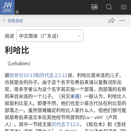
JW.ORG
登
录
更
搜
显
（打
改
索
示
洞悉圣经
开
网
JW.ORG
菜
新
站
单
阅读
窗
语
口）
言
利哈比
（Lehabim）
据
创世记10:13和
历代志上1:11
说，利哈比是米连的儿子，
也就是含的孙子。由于这个名字在希伯来语以复数词形出
现，很多学者认为这个名字其实指一个部落，而部落的名称
则来自米连的一个儿子。（另见
米连
）一般认为，利哈比人
就是利比亚人。即便不然，他们也至少是古代住在利比亚的
部落之一。虽然很难确定利哈比人是什么人，但他们很可能
就是希伯来语文本在其他经节所提到的Lu·vimʹ（卢宾
人）。其中一节经文是
历代志下12:3
，《和合本》和《圣经