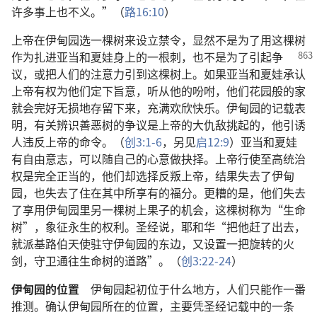
许多事上也不义。”（
路16:10
）
上帝在伊甸园选一棵树来设立禁令，显然不是为了用这棵树
作为扎进亚当和夏娃身上的一根
刺，也不是为了引起争
议，或把人们的注意力引到这棵树上。如果亚当和夏娃承认
上帝有权为他们定下旨意，听从他的吩咐，他们花园般的家
就会完好无损地存留下来，充满欢欣快乐。伊甸园的记载表
明，有关辨识善恶树的争议是上帝的大仇敌挑起的，他引诱
人违反上帝的命令。（
创3:1-6
，另见
启12:9
）亚当和夏娃
有自由意志，可以随自己的心意做抉择。上帝行使至高统治
权是完全正当的，他们却选择反叛上帝，结果失去了伊甸
园，也失去了住在其中所享有的福分。更糟的是，他们失去
了享用伊甸园里另一棵树上果子的机会，这棵树称为“生命
树”，象征永生的权利。圣经说，耶和华“把他赶了出去，
就派基路伯天使驻守伊甸园的东边，又设置一把旋转的火
剑，守卫通往生命树的道路”。（
创3:22-24
）
伊甸园的位置
伊甸园起初位于什么地方，人们只能作一番
推测。确认伊甸园所在的位置，主要凭圣经记载中的一条