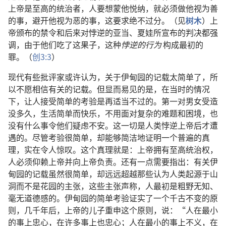
上帝是至高的统治者，人要想蒙他悦纳，就必须做他视为善
的事，避开他视为恶的事，这要求绝不过分。（见
树木
）上
帝颁布的禁令和后来对悖逆的亚当、夏娃所宣布的判决都强
调，由于他们吃了这果子，这种
悖逆的行为
构成最初的
罪。（
创3:3
）
现代有些批评家或许认为，关于伊甸园的记载太简单了，所
以不愿相信有关的记载。但显而易见的是，在当时的情况
下，让人接受简单的考验是再适当不过的。第一对男女受造
没多久，生活简单而快乐，不用面对复杂的难题和困境，也
没有什么事令他们疑虑不安。这一切是人类悖逆上帝后才遭
遇的。尽管考验很简单，却能够简洁地证明一个普遍的真
理，实在令人惊叹。这个真理就是：上帝拥有至高统治权，
人必须仰赖上帝并向上帝负责。还有一点需要指出：有关伊
甸园的记载虽然很简单，却远远超越那些认为人类起源于山
洞而不是花园的主张，这些主张声称，人最初是粗野无知、
毫无道德感的。伊甸园的简单考验证实了一个千古不变的原
则，几千年后，上帝的儿子重申这个原则，说：“人在最小
的事上忠心，在许多事上也忠心；人在最小的事上不义，在