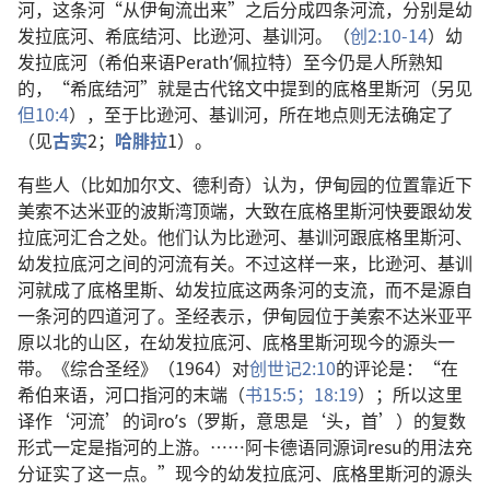
河，这条河“从伊甸流出来”之后分成四条河流，分别是幼
发拉底河、希底结河、比逊河、基训河。（
创2:10-14
）幼
发拉底河（希伯来语Perathʹ佩拉特）至今仍是人所熟知
的，“希底结河”就是古代铭文中提到的底格里斯河（另见
但10:4
），至于比逊河、基训河，所在地点则无法确定了
（见
古实
2；
哈腓拉
1）。
有些人（比如加尔文、德利奇）认为，伊甸园的位置靠近下
美索不达米亚的波斯湾顶端，大致在底格里斯河快要跟幼发
拉底河汇合之处。他们认为比逊河、基训河跟底格里斯河、
幼发拉底河之间的河流有关。不过这样一来，比逊河、基训
河就成了底格里斯、幼发拉底这两条河的支流，而不是源自
一条河的四道河了。圣经表示，伊甸园位于美索不达米亚平
原以北的山区，在幼发拉底河、底格里斯河现今的源头一
带。《综合圣经》（1964）对
创世记2:10
的评论是：“在
希伯来语，河口指河的末端（
书15:5；
18:19
）；所以这里
译作‘河流’的词roʼs（罗斯，意思是‘头，首’）的复数
形式一定是指河的上游。……阿卡德语同源词resu的用法充
分证实了这一点。”现今的幼发拉底河、底格里斯河的源头