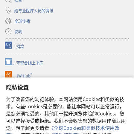
搜索
给专业医疗人员的资讯
全球传播
说明
捐款
（打
开
新
守望台线上书库
（打
窗
开
口）
®
JW Hub
新
（打
窗
开
隐私设置
口）
JW Library®
新
窗
为了改善您的浏览体验，本网站使用Cookies和类似的技
口）
Watchtower Library
术。有些Cookies是必要的，能让本网站可以正常运行，
是您必须接受的。其他用于提升浏览体验的Cookies，您
可以选择接受或拒绝。我们不会收集您的数据用作商业用
途。想了解更多请看
《全球Cookies和类似技术使用政
Copyright
© 2026 Watch Tower Bible and Tract Society of Pennsylvania.