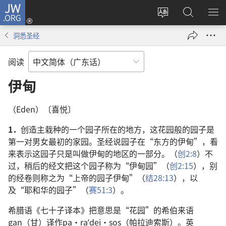
JW.ORG
登
录
更
搜
显
（打
改
索
示
洞悉圣经
开
网
JW.ORG
菜
新
站
单
阅读
窗
语
口）
言
伊甸
（Eden）〔喜悦〕
1．
创造主栽种的一个园子所在的地方，这花园般的园子是
第一对男女最初的家园。圣经说园子在“东方的伊甸”，看
来表示这园子只是叫做伊甸的地区的一部分。（
创2:8
）不
过，稍后的经文把这个园子称为“伊甸园”（
创2:15
），别
的经卷则称之为“上帝的园子伊甸”（
结28:13
），以
及“耶和华的园子”（
赛51:3
）。
希腊语《七十子译本》把意思是“花园”的希伯来语
gan（甘）译作pa·raʹdei·sos（帕拉迪索斯）。英