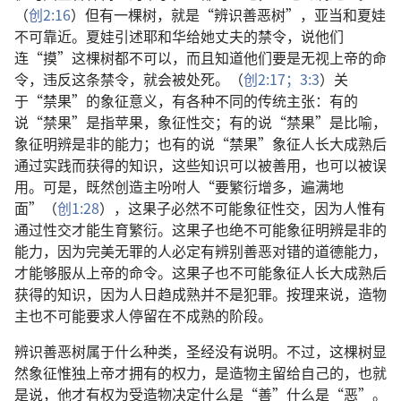
（
创2:16
）但有一棵树，就是“辨识善恶树”，亚当和夏娃
不可靠近。夏娃引述耶和华给她丈夫的禁令，说他们
连“摸”这棵树都不可以，而且知道他们要是无视上帝的命
令，违反这条禁令，就会被处死。（
创2:17；
3:3
）关
于“禁果”的象征意义，有各种不同的传统主张：有的
说“禁果”是指苹果，象征性交；有的说“禁果”是比喻，
象征明辨是非的能力；也有的说“禁果”象征人长大成熟后
通过实践而获得的知识，这些知识可以被善用，也可以被误
用。可是，既然创造主吩咐人“要繁衍增多，遍满地
面”（
创1:28
），这果子必然不可能象征性交，因为人惟有
通过性交才能生育繁衍。这果子也绝不可能象征明辨是非的
能力，因为完美无罪的人必定有辨别善恶对错的道德能力，
才能够服从上帝的命令。这果子也不可能象征人长大成熟后
获得的知识，因为人日趋成熟并不是犯罪。按理来说，造物
主也不可能要求人停留在不成熟的阶段。
辨识善恶树属于什么种类，圣经没有说明。不过，这棵树显
然象征惟独上帝才拥有的权力，是造物主留给自己的，也就
是说，他才有权为受造物决定什么是“善”什么是“恶”。