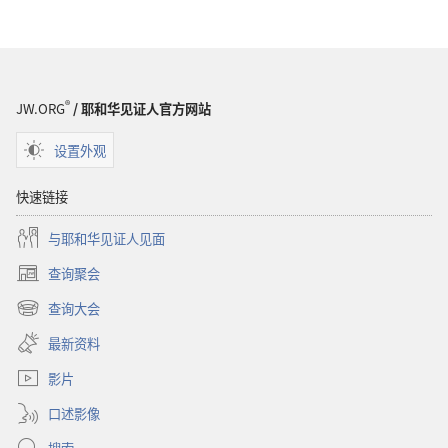
选
项
洞
悉
圣
®
JW.ORG
/ 耶和华见证人官方网站
经
设置外观
快速链接
与耶和华见证人见面
查询聚会
（打
开
查询大会
（打
新
开
窗
最新资料
新
口）
窗
影片
口）
口述影像