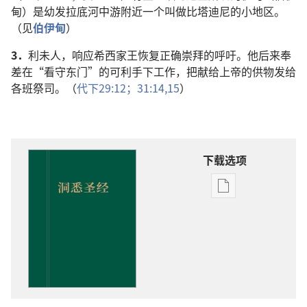
甸）是幼发拉底河中游附近一个叫做比塔迪尼的小地区。
（见
伯伊甸
）
3．
利未人，响应希西家王恢复正确崇拜的呼吁。他后来奉
差在“看守东门”的可利手下工作，把献给上帝的供物发给
各班祭司。（
代下29:12；
31:14,15
）
下载选项
电
子
出
版
物
下
载