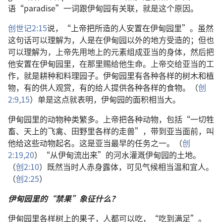
语“paradise”一词跟伊甸园有关联，就是这个原因。
创世记2:15
说，“上帝把所造的人安置在伊甸园里”。虽然
这句话可以理解为，人是在伊甸园以外的地方受造的；但也
可以理解为，上帝先用地上的元素组成亚当的身体，然后把
他安置在伊甸园里，在那里赐给他生命。上帝交给亚当的工
作，就是耕种和料理园子。伊甸园里有各种各样的树木和植
物，有的供人观赏，有的给人提供各种各样的食物。（
创
2:9,
15
）单是这点就表明，伊甸园的面积相当大。
伊甸园里的动物种类繁多。上帝把各种动物，包括“一切牲
畜、天上的飞禽、田野里各样的走兽”，带到亚当面前，叫
他给这些动物起名。这是亚当最早的任务之一。（
创
2:19,20
）“从伊甸流出来”的河水灌溉伊甸园的土地。
（
创2:10
）既然当时人赤身露体，可见气候相当温和宜人。
（
创2:25
）
伊甸园里的“禁果”象征什么？
伊甸园里各样树上的果子，人都可以吃，“吃到满足”。