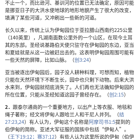
不止一个，而比逊河、基训河的位置已无法确定，原因可能
是挪亚日子的大洪水使地球的地形地貌产生了很大的改变，
填满了某些河道，又冲刷出一些新的河道。
长久以来，传统上认为伊甸园位于亚拉腊山西南约225公里
（140英里），凡湖南面数公里外的一个山区，在现今土耳
其的东部。圣经说基路伯天使只驻守在伊甸园的东边，亚当
和夏娃就是从这一边被赶出去的。这表明伊甸园周围可能有
一些天然的屏障，比如山脉。（
创3:24
）
亚当被逐出伊甸园后，园子没人耕种料理，可想而知，植物
只能在天然环境下不断生长，园中也只剩下动物。后来大洪
水来到，伊甸园就彻底消失了。人们再也无法确知伊甸园的
所在位置，只能从圣经知道这园子曾经存在。（
创2:15
）
2．
跟泰尔通商的一个重要地方，以出产上等衣服、地毯和
绳子著称；经文将伊甸人跟哈兰人和干尼人并列。（
结
27:23,24
）有人认为，伊甸这个名称是
阿摩司书1:5
提到的
伯伊甸的简称。亚述大军征服的国族中包括“伊甸人”。
（
王下19:12；
赛37:12
）有些人认为这里所说的伊甸（伯伊