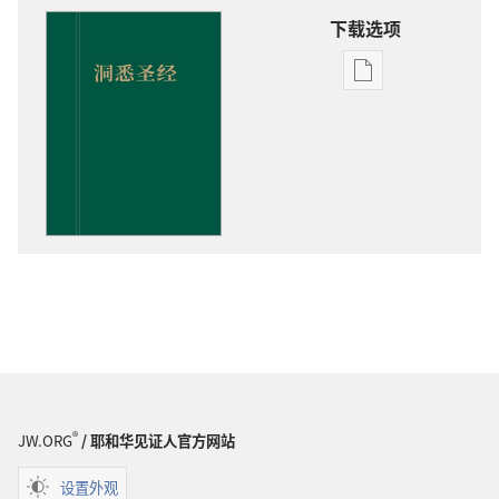
下载选项
电
子
出
版
物
下
载
选
项
洞
悉
圣
经
®
JW.ORG
/ 耶和华见证人官方网站
设置外观