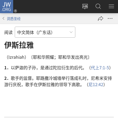
JW.ORG
登
录
更
搜
显
（打
改
索
示
洞悉圣经
开
网
JW.ORG
菜
新
站
单
阅读
窗
语
口）
言
伊斯拉雅
（Izrahiah）〔耶和华照耀；耶和华发出亮光〕
1．
以萨迦的子孙，是通过陀拉衍生的后代。（
代上7:1-5
）
2．
歌手的监督。耶路撒冷城墙举行落成礼时，尼希米安排
游行庆祝，歌手在伊斯拉雅的领导下高歌。（
尼12:42
）