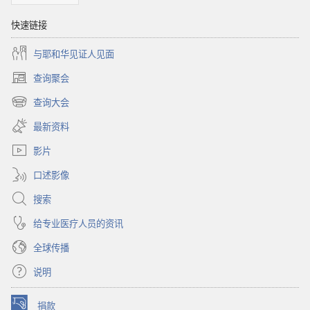
快速链接
与耶和华见证人见面
查询聚会
（打
开
查询大会
（打
新
开
窗
最新资料
新
口）
窗
影片
口）
口述影像
搜索
给专业医疗人员的资讯
全球传播
说明
捐款