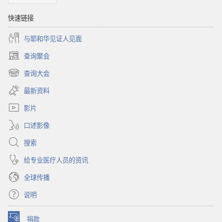
快速链接
与耶和华见证人见面
查询聚会
（打
开
查询大会
（打
新
开
窗
最新资料
新
口）
窗
影片
口）
口述影像
搜索
给专业医疗人员的资讯
全球传播
说明
捐款