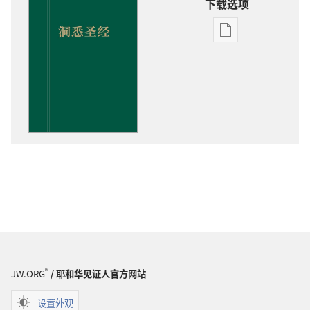
下载选项
电
子
出
版
物
下
载
选
项
洞
悉
圣
经
®
JW.ORG
/ 耶和华见证人官方网站
设置外观