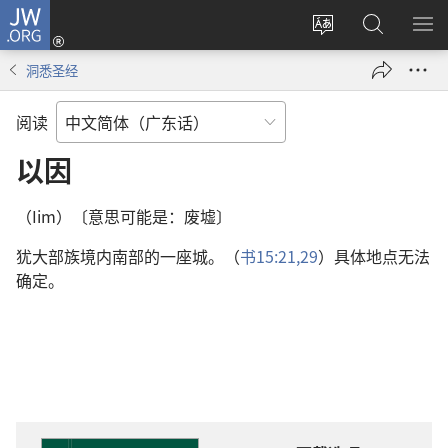
JW.ORG
登
录
更
搜
显
（打
改
索
示
洞悉圣经
开
网
JW.ORG
菜
新
站
单
阅读
窗
语
口）
言
以因
（Iim）〔意思可能是：废墟〕
犹大部族境内南部的一座城。（
书15:21,
29
）具体地点无法
确定。