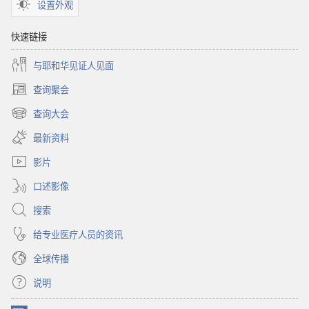
设置外观
快速链接
与耶和华见证人见面
查询聚会
（打
开
查询大会
（打
新
开
窗
最新资料
新
口）
窗
影片
口）
口述影像
搜索
给专业医疗人员的资讯
全球传播
说明