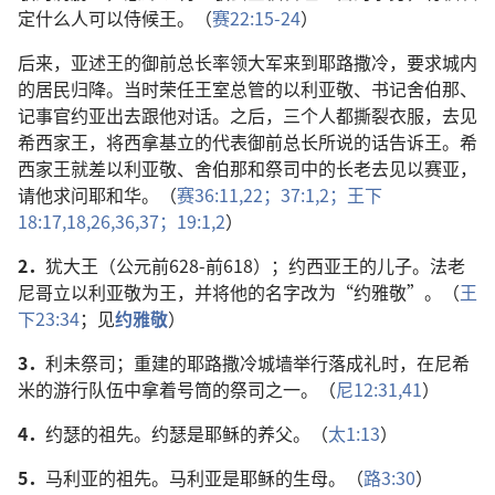
定什么人可以侍候王。（
赛22:15-24
）
后来，亚述王的御前总长率领大军来到耶路撒冷，要求城内
的居民归降。当时荣任王室总管的以利亚敬、书记舍伯那、
记事官约亚出去跟他对话。之后，三个人都撕裂衣服，去见
希西家王，将西拿基立的代表御前总长所说的话告诉王。希
西家王就差以利亚敬、舍伯那和祭司中的长老去见以赛亚，
请他求问耶和华。（
赛36:11,
22；
37:1,2；
王下
18:17,18,
26,
36,37；
19:1,2
）
2．
犹大王（公元前628-前618）；约西亚王的儿子。法老
尼哥立以利亚敬为王，并将他的名字改为“约雅敬”。（
王
下23:34
；见
约雅敬
）
3．
利未祭司；重建的耶路撒冷城墙举行落成礼时，在尼希
米的游行队伍中拿着号筒的祭司之一。（
尼12:31,
41
）
4．
约瑟的祖先。约瑟是耶稣的养父。（
太1:13
）
5．
马利亚的祖先。马利亚是耶稣的生母。（
路3:30
）