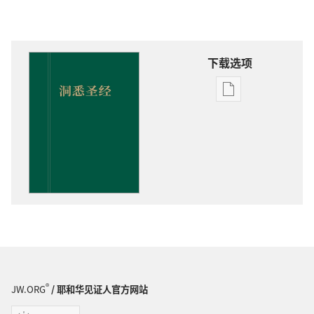
下载选项
电
子
出
版
物
下
载
选
项
洞
悉
圣
®
JW.ORG
/ 耶和华见证人官方网站
经