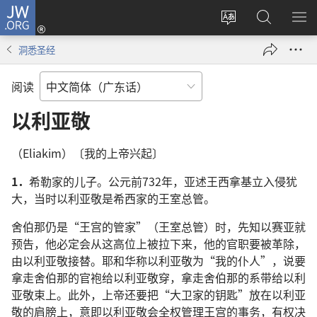
JW.ORG
登
录
更
搜
显
（打
改
索
示
洞悉圣经
开
网
JW.ORG
菜
新
站
单
阅读
窗
语
口）
言
以利亚敬
（Eliakim）〔我的上帝兴起〕
1．
希勒家的儿子。公元前732年，亚述王西拿基立入侵犹
大，当时以利亚敬是希西家的王室总管。
舍伯那仍是“王宫的管家”（王室总管）时，先知以赛亚就
预告，他必定会从这高位上被拉下来，他的官职要被革除，
由以利亚敬接替。耶和华称以利亚敬为“我的仆人”，说要
拿走舍伯那的官袍给以利亚敬穿，拿走舍伯那的系带给以利
亚敬束上。此外，上帝还要把“大卫家的钥匙”放在以利亚
敬的肩膀上，意即以利亚敬会全权管理王宫的事务，有权决