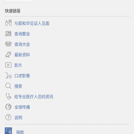
快速链接
与耶和华见证人见面
查询聚会
（打
开
查询大会
（打
新
开
窗
最新资料
新
口）
窗
影片
口）
口述影像
搜索
给专业医疗人员的资讯
全球传播
说明
捐款