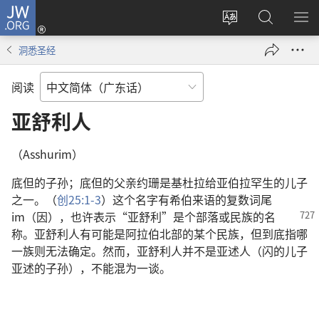
JW.ORG
登
录
更
搜
显
（打
改
索
示
洞悉圣经
开
网
JW.ORG
菜
新
站
单
阅读
窗
语
口）
言
亚舒利人
（Asshurim）
底但的子孙；底但的父亲约珊是基杜拉给亚伯拉罕生的儿子
之一。（
创25:1-3
）这个名字有希伯来语的复数词尾
im（因），也许
表示“亚舒利”是个部落或民族的名
称。亚舒利人有可能是阿拉伯北部的某个民族，但到底指哪
一族则无法确定。然而，亚舒利人并不是亚述人（闪的儿子
亚述的子孙），不能混为一谈。