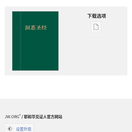
下载选项
电
子
出
版
物
下
载
选
项
洞
悉
圣
经
®
JW.ORG
/ 耶和华见证人官方网站
设置外观