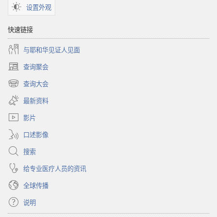
设置外观
快速链接
与耶和华见证人见面
查询聚会
（打
开
查询大会
（打
新
开
窗
最新资料
新
口）
窗
影片
口）
口述影像
搜索
给专业医疗人员的资讯
全球传播
说明