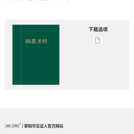
下载选项
电
子
出
版
物
下
载
选
项
洞
悉
圣
®
JW.ORG
/ 耶和华见证人官方网站
经