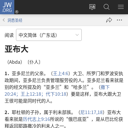
JW.ORG
登
录
更
搜
显
（打
改
索
示
洞悉圣经
开
网
JW.ORG
菜
新
站
单
阅读
窗
语
口）
言
亚布大
（Abda）〔仆人〕
1．
亚多尼兰的父亲。（
王上4:6
）大卫、所罗门和罗波安执
政期间，亚多尼兰负责管理服劳役的人。亚多尼兰看来就是
别的经文所提及的“亚多兰”和“哈多兰”。（
撒下
20:24；
王上12:18；
代下10:18
）要是这样，亚布大跟大卫
王很可能是同时代的人。
2．
耶杜顿的子孙，属于利未部族。（
尼11:17,18
）亚布大
看来就是
历代志上9:16
所说的“俄巴底亚”，是从巴比伦获
释返回耶路撒冷的利未人之一。